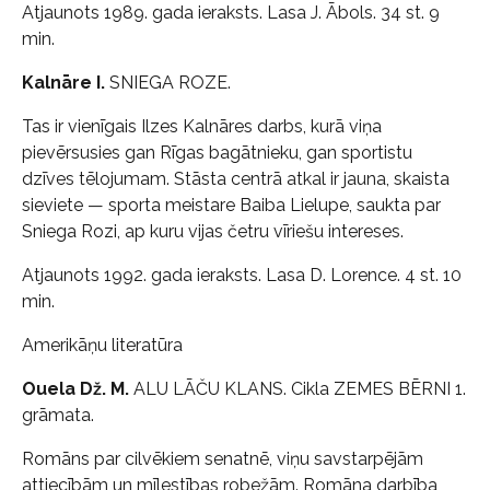
Atjaunots 1989. gada ieraksts. Lasa J. Ābols. 34 st. 9
min.
Kalnāre I.
SNIEGA ROZE.
Tas ir vienīgais Ilzes Kalnāres darbs, kurā viņa
pievērsusies gan Rīgas bagātnieku, gan sportistu
dzīves tēlojumam. Stāsta centrā atkal ir jauna, skaista
sieviete — sporta meistare Baiba Lielupe, saukta par
Sniega Rozi, ap kuru vijas četru vīriešu intereses.
Atjaunots 1992. gada ieraksts. Lasa D. Lorence. 4 st. 10
min.
Amerikāņu literatūra
Ouela Dž. M.
ALU LĀČU KLANS. Cikla ZEMES BĒRNI 1.
grāmata.
Romāns par cilvēkiem senatnē, viņu savstarpējām
attiecībām un mīlestības robežām. Romāna darbība