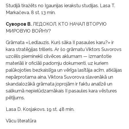
Studijā tiražēts no Igaunijas ierakstu studijas. Lasa T.
Markačeva. 8 st. 13 min.
Суворов В.
ЛЕДОКОЛ. КТО НАЧАЛ ВТОРУЮ
МИРОВУЮ ВОЙНУ?
Grāmata «Ledlauzis. Kurš sāka II pasaules karu?» ir
kara stratēģijas trilleris. Ar šo grāmatu Viktors Suvorovs
uzcēlis pieminekli cilvēces aklumam — izmantotie
materiāli ir oficiāli padomju dokumenti, uz kuriem
palūkojoties bezkaislīga un vērīga lasītāja acīm, atklājas
nepārprotama aina. Viktora Suvorova slavenākā un
skandalozākā grāmata joprojām ir faktu analīzē un
salikumā nepielūdzamākais II pasaules kara vēstures
pētījums.
Lasa D. Kosjakovs. 19 st. 48 min.
Vācu literatūra