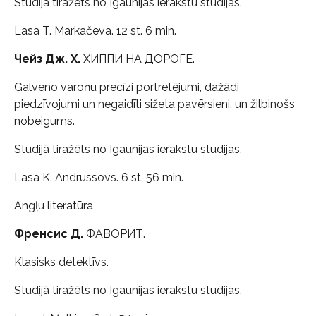
Studijā tiražēts no Igaunijas ierakstu studijas.
Lasa T. Markačeva. 12 st. 6 min.
Чейз Дж. Х.
ХИППИ НА ДОРОГЕ.
Galveno varoņu precīzi portretējumi, dažādi
piedzīvojumi un negaidīti sižeta pavērsieni, un žilbinošs
nobeigums.
Studijā tiražēts no Igaunijas ierakstu studijas.
Lasa K. Andrussovs. 6 st. 56 min.
Angļu literatūra
Френсис Д.
ФАВОРИТ.
Klasisks detektīvs.
Studijā tiražēts no Igaunijas ierakstu studijas.