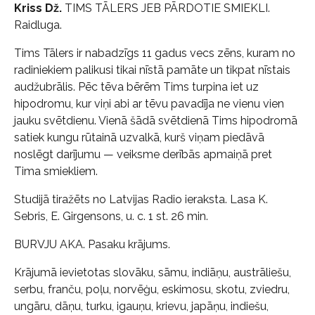
Kriss Dž.
TIMS TĀLERS JEB PĀRDOTIE SMIEKLI.
Raidluga.
Tims Tālers ir nabadzīgs 11 gadus vecs zēns, kuram no
radiniekiem palikusi tikai nīstā pamāte un tikpat nīstais
audžubrālis. Pēc tēva bērēm Tims turpina iet uz
hipodromu, kur viņi abi ar tēvu pavadīja ne vienu vien
jauku svētdienu. Vienā šādā svētdienā Tims hipodromā
satiek kungu rūtainā uzvalkā, kurš viņam piedāvā
noslēgt darījumu — veiksme derībās apmaiņā pret
Tima smiekliem.
Studijā tiražēts no Latvijas Radio ieraksta. Lasa K.
Sebris, E. Girgensons, u. c. 1 st. 26 min.
BURVJU AKA. Pasaku krājums.
Krājumā ievietotas slovāku, sāmu, indiāņu, austrāliešu,
serbu, franču, poļu, norvēģu, eskimosu, skotu, zviedru,
ungāru, dāņu, turku, igauņu, krievu, japāņu, indiešu,