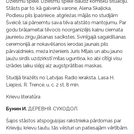
Dziesmu spēle. Dziesmu spēlē daudz komisku situāciju.
Stāsts par to, kā galvenā varone, Alena Skaļicka,
Podlesu pils īpašniece, atgriežas mājās no studijām
Šveicē, lai pārņemtu sava tēva atstāto mantojumu. Par
godu brāļameitai tēvocis noorganizējis kalnu ciemata
jauniešu zirgu jāšanas sacīkstes. Svinīgajā sagaidīšanas
ceremonijā ar nokavēšanos ierodas jaunais pils
pārvaldnieks, meža inženieris Juris Mīļais un abu jauno
ļaužu sirdīs uzdzirkstī mīlas uguntiņa, ko abi cītīgi visu
izrādes laiku slēpj aiz augstprātības maskas.
Studijā tiražēts no Latvijas Radio ieraksta. Lasa H.
Liepiņš, R. Trence, u. c. 2 st. 8 min.
Krievu literatūra
Бунин И.
ДЕРЕВНЯ. СУХОДОЛ.
Šajos stāstos atspoguļojas rakstnieka pārdomas par
Krieviju, krievu tautu, tās vēsturi un patiesajām vērtībām.