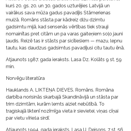
kurš 20. gs. 20. un 30. gados uzturējies Latvijā un
vairākus sava mūža gadus pavadījis Stāmerienas
muižā. Romāns stāsta par kādreiz dižu dzimtu
gadsimtu mijā, kad sensenās vērtības tiek strauji
nomainītas pret citām un pa varas gaiteņiem soļo jauni
ļaudis. Reizē tas ir stāsts par sicīliešiem — mazu, lepnu
tautu, kas daudzus gadsimtus pavadījusi citu tautu ēnā.
Atjaunots 1987. gada ieraksts. Lasa Dz. Kolāts 9 st. 59
min.
Norvēģu literatūra
Hauklands A. LIKTEŅA DIEVES. Romāns. Romāna
darbība norisinās skarbajā Skandināvijā un stāsta par
trim dzimtām, kurām lemts aiziet nebūtībā. To
traģiskajā liktenī nozīmīga vieta ir sievietei, viņas cīņai
par vietu vīrieša sirdī.
Atjaunots 1994. gada ieraksts. Lasa U. Deisons. 7 st. 56