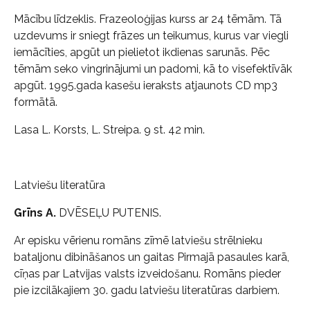
Mācību līdzeklis. Frazeoloģijas kurss ar 24 tēmām. Tā
uzdevums ir sniegt frāzes un teikumus, kurus var viegli
iemācīties, apgūt un pielietot ikdienas sarunās. Pēc
tēmām seko vingrinājumi un padomi, kā to visefektīvāk
apgūt. 1995.gada kasešu ieraksts atjaunots CD mp3
formātā.
Lasa L. Korsts, L. Streipa. 9 st. 42 min.
Latviešu literatūra
Grīns A.
DVĒSEĻU PUTENIS.
Ar episku vērienu romāns zīmē latviešu strēlnieku
bataljonu dibināšanos un gaitas Pirmajā pasaules karā,
cīņas par Latvijas valsts izveidošanu. Romāns pieder
pie izcilākajiem 30. gadu latviešu literatūras darbiem.