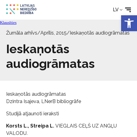
Par biedrību
LV
Open 
Kontakti
Klausīties
Žurnāla arhīvs
/
Aprīlis, 2015
/
Ieskaņotās audiogrāmatas
Ieskaņotās
audiogrāmatas
Ieskaņotās audiogrāmatas
Dzintra Isajeva, LNerB bibliogrāfe
Studijā atjaunoti ieraksti
Korsts L., Streipa L.
VIEGLAIS CEĻŠ UZ ANGĻU
VALODU.