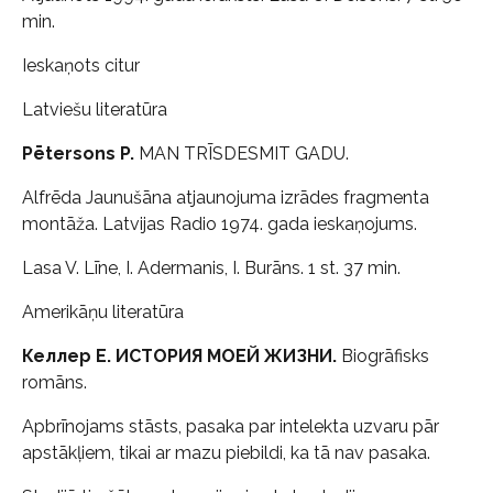
min.
Ieskaņots citur
Latviešu literatūra
Pētersons P.
MAN TRĪSDESMIT GADU.
Alfrēda Jaunušāna atjaunojuma izrādes fragmenta
montāža. Latvijas Radio 1974. gada ieskaņojums.
Lasa V. Līne, I. Adermanis, I. Burāns. 1 st. 37 min.
Amerikāņu literatūra
Келлер Е. ИСТОРИЯ МОЕЙ ЖИЗНИ.
Biogrāfisks
romāns.
Apbrīnojams stāsts, pasaka par intelekta uzvaru pār
apstākļiem, tikai ar mazu piebildi, ka tā nav pasaka.