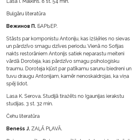
Lasa I. Malkins. 8 st. 54 min.
Bulgāru literatūra
Вежинов П.
БАРЬЕР.
Stāsts par komponistu Antoniju, kas izšķīries no sievas
un pārdzīvo smagu dzīves periodu. Vienā no Sofijas
nakts restorāniem Antonijs satiek neparastu meiteni
vārdā Doroteja, kas pārdzīvo smagu psiholoģisku
traumu. Doroteja kļūst par patīkamu sarunu biedreni un
tuvu draugu Antonijam, kamēr nenoskaidrojas, ka viņa
spēj lidot.
Lasa K. Serova. Studijā tiražēts no Igaunijas ierakstu
studijas. 3 st. 32 min.
Čehu literatūra
Benešs J.
ZAĻĀ PĻAVĀ.