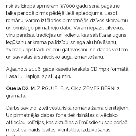
risinās Eiropā apmēram 35’000 gadu senā pagātnē,
laika periodā pirms pēdējā lielā apledojuma. Lasot
romānu, varam iztēloties pirmatnējās dzīves skarbumu
un brīnišķīgo pirmatnējo dabu. Varam iepazīt cilvēkus,
viņu paražas, tradīcijas un ikdienu, kas saistīta ar uguns
iegūšanu ar krama palīdzību, sniega alu būvēšanu,
zvērādu apstrādi, ēdienu gatavošanu no dabas veltēm
un savvaļas ārstniecisko augu izmantošanu.
Atjaunots 2006. gada kasešu ieraksts CD mp3 formātā.
Lasa L. Liepiņa. 27 st. 44 min.
Ouela Dž. M.
ZIRGU IELEJA. Cikla ZEMES BĒRNI 2.
grāmata.
Darbs saviļņo iztēli vēsturiskā romāna žanra cienītājiem.
Uz pirmatnējās dabas fona tiek risinātas cilvēcisko
attiecību kolīzijas, kas aktuālas arī mūsdienu sabiedrībā:
mīlestība, naids, bailes, vientulība, izdzīvošanas