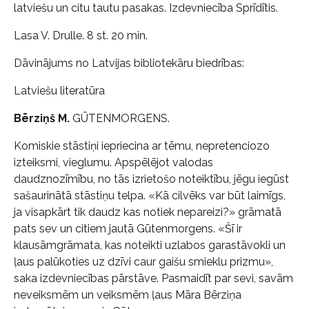
latviešu un citu tautu pasakas. Izdevniecība Sprīdītis.
Lasa V. Drulle. 8 st. 20 min.
Dāvinājums no Latvijas bibliotekāru biedrības:
Latviešu literatūra
Bērziņš M.
GŪTENMORGENS.
Komiskie stāstiņi iepriecina ar tēmu, nepretenciozo
izteiksmi, vieglumu. Apspēlējot valodas
daudznozīmību, no tās izrietošo noteiktību, jēgu iegūst
sašaurinātā stāstiņu telpa. «Kā cilvēks var būt laimīgs,
ja visapkārt tik daudz kas notiek nepareizi?» grāmatā
pats sev un citiem jautā Gūtenmorgens. «Šī ir
klausāmgrāmata, kas noteikti uzlabos garastāvokli un
ļaus palūkoties uz dzīvi caur gaišu smieklu prizmu»,
saka izdevniecības pārstāve. Pasmaidīt par sevi, savām
neveiksmēm un veiksmēm ļaus Māra Bērziņa