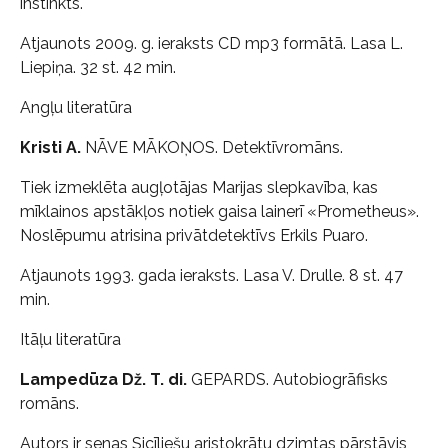
instinkts.
Atjaunots 2009. g. ieraksts CD mp3 formātā. Lasa L.
Liepiņa. 32 st. 42 min.
Angļu literatūra
Kristi A.
NĀVE MĀKOŅOS. Detektīvromāns.
Tiek izmeklēta augļotājas Marijas slepkavība, kas
mīklainos apstākļos notiek gaisa lainerī «Prometheus».
Noslēpumu atrisina privātdetektīvs Erkils Puaro.
Atjaunots 1993. gada ieraksts. Lasa V. Drulle. 8 st. 47
min.
Itāļu literatūra
Lampedūza Dž. T. di.
GEPARDS. Autobiogrāfisks
romāns.
Autors ir senas Sicīliešu aristokrātu dzimtas pārstāvis,