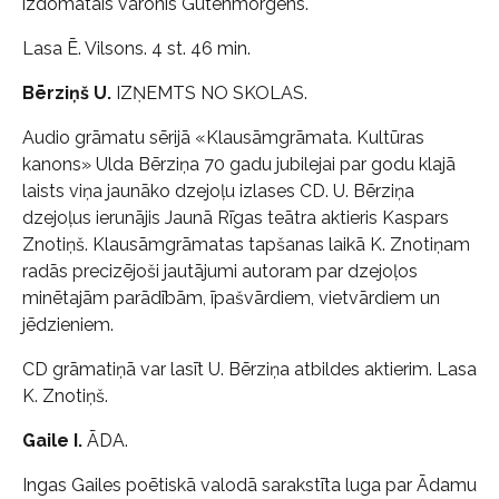
izdomātais varonis Gūtenmorgens.
Lasa Ē. Vilsons. 4 st. 46 min.
Bērziņš U.
IZŅEMTS NO SKOLAS.
Audio grāmatu sērijā «Klausāmgrāmata. Kultūras
kanons» Ulda Bērziņa 70 gadu jubilejai par godu klajā
laists viņa jaunāko dzejoļu izlases CD. U. Bērziņa
dzejoļus ierunājis Jaunā Rīgas teātra aktieris Kaspars
Znotiņš. Klausāmgrāmatas tapšanas laikā K. Znotiņam
radās precizējoši jautājumi autoram par dzejoļos
minētajām parādībām, īpašvārdiem, vietvārdiem un
jēdzieniem.
CD grāmatiņā var lasīt U. Bērziņa atbildes aktierim. Lasa
K. Znotiņš.
Gaile I.
ĀDA.
Ingas Gailes poētiskā valodā sarakstīta luga par Ādamu