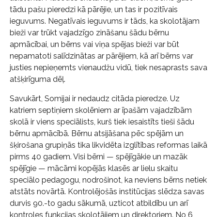
tādu pašu pieredzi kā pārējie, un tas ir pozitīvais
ieguvums. Negatīvais ieguvums ir tāds, ka skolotājam
bieži var trūkt vajadzīgo zināšanu šādu bērnu
apmācībai, un bērns vai viņa spējas bieži var būt
nepamatoti salīdzinātas ar pārējiem, kā arī bērns var
justies nepieņemts vienaudžu vidū, tiek nesaprasts sava
atšķirīguma dēļ.
Savukārt, Somijai ir nedaudz citāda pieredze. Uz
katriem septiņiem skolēniem ar īpašām vajadzībām
skolā ir viens speciālists, kurš tiek iesaistīts tieši šādu
bērnu apmācībā. Bērnu atsijāšana pēc spējām un
šķirošana grupiņās tika likvidēta izglītības reformas laikā
pirms 40 gadiem. Visi bērni — spējīgākie un mazāk
spējīgie — mācāmi kopējās klasēs ar lielu skaitu
speciālo pedagogu, nodrošinot, ka neviens bērns netiek
atstāts novārtā. Kontrolējošās institūcijas slēdza savas
durvis 90.-to gadu sākumā, uzticot atbildību un arī
kontroles funkcijas skolotājiem un direktoriem. No 6