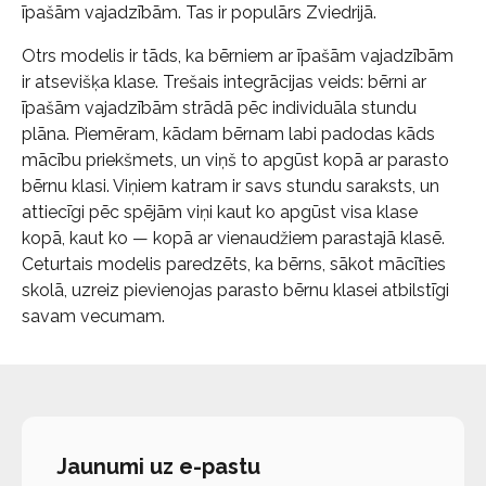
īpašām vajadzībām. Tas ir populārs Zviedrijā.
Otrs modelis ir tāds, ka bērniem ar īpašām vajadzībām
ir atsevišķa klase. Trešais integrācijas veids: bērni ar
īpašām vajadzībām strādā pēc individuāla stundu
plāna. Piemēram, kādam bērnam labi padodas kāds
mācību priekšmets, un viņš to apgūst kopā ar parasto
bērnu klasi. Viņiem katram ir savs stundu saraksts, un
attiecīgi pēc spējām viņi kaut ko apgūst visa klase
kopā, kaut ko — kopā ar vienaudžiem parastajā klasē.
Ceturtais modelis paredzēts, ka bērns, sākot mācīties
skolā, uzreiz pievienojas parasto bērnu klasei atbilstīgi
savam vecumam.
Jaunumi uz e-pastu