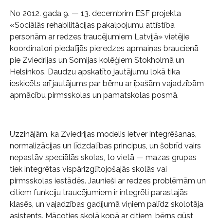
No 2012. gada 9. — 13. decembrim ESF projekta
«Sociālās rehabilitācijas pakalpojumu attīstība
personām ar redzes traucējumiem Latvijā» vietējie
koordinatori piedalījās pieredzes apmaiņas braucienā
pie Zviedrijas un Somijas kolēģiem Stokholmā un
Helsinkos. Daudzu apskatīto jautājumu lokā tika
ieskicēts arī jautājums par bērnu ar īpašām vajadzībām
apmācību pirmsskolas un pamatskolas posmā.
Uzzinājām, ka Zviedrijas modelis ietver integrēšanas,
normalizācijas un līdzdalības principus, un šobrīd vairs
nepastāv speciālās skolas, to vietā — mazas grupas
tiek integrētas vispārizglītojošajās skolās vai
pirmsskolas iestādēs. Jaunieši ar redzes problēmām un
citiem funkciju traucējumiem ir integrēti parastajās
klasēs, un vajadzības gadījumā viņiem palīdz skolotāja
asistents. Mācoties skolā kopā ar citiem, bērns gūst