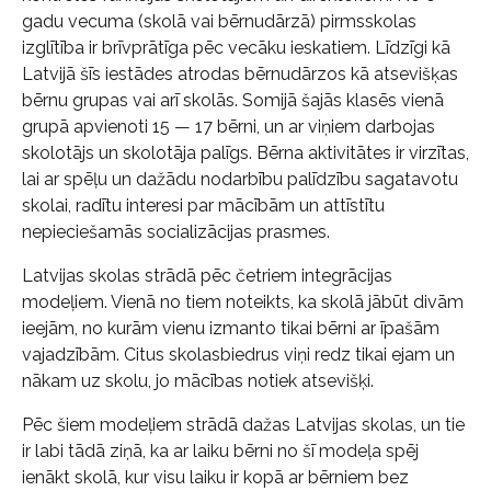
gadu vecuma (skolā vai bērnudārzā) pirmsskolas
izglītība ir brīvprātīga pēc vecāku ieskatiem. Līdzīgi kā
Latvijā šīs iestādes atrodas bērnudārzos kā atsevišķas
bērnu grupas vai arī skolās. Somijā šajās klasēs vienā
grupā apvienoti 15 — 17 bērni, un ar viņiem darbojas
skolotājs un skolotāja palīgs. Bērna aktivitātes ir virzītas,
lai ar spēļu un dažādu nodarbību palīdzību sagatavotu
skolai, radītu interesi par mācībām un attīstītu
nepieciešamās socializācijas prasmes.
Latvijas skolas strādā pēc četriem integrācijas
modeļiem. Vienā no tiem noteikts, ka skolā jābūt divām
ieejām, no kurām vienu izmanto tikai bērni ar īpašām
vajadzībām. Citus skolasbiedrus viņi redz tikai ejam un
nākam uz skolu, jo mācības notiek atsevišķi.
Pēc šiem modeļiem strādā dažas Latvijas skolas, un tie
ir labi tādā ziņā, ka ar laiku bērni no šī modeļa spēj
ienākt skolā, kur visu laiku ir kopā ar bērniem bez