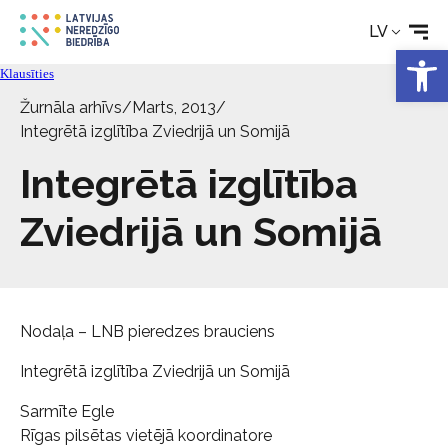
LV
Tehniskie palīglīdzekļi
Open 
Klausīties
Aktualitātes
Žurnāla arhīvs
/
Marts, 2013
/
Integrētā izglītība Zviedrijā un Somijā
Pakalpojumi
Integrētā izglītība
Zviedrijā un Somijā
Par biedrību
Kontakti
Nodaļa – LNB pieredzes brauciens
Integrētā izglītība Zviedrijā un Somijā
Sarmīte Egle
Rīgas pilsētas vietējā koordinatore