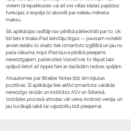
viņiem tā iepatikusies vai arī viņi vēlas kādas papildus
funkcijas, ir iespēja to abonēt par nelielu mēneša
maksu.
Šīs aplikācijas radītāji nav pilnībā pārliecināti par to, cik
īsti liels ir braila iPad lietotāju tirgus — pavisam noteikti
arvien lielāks to skaits tiek izmantots izglītībā un jau no
paša sākuma, kopš iPad kļuva pilnībā pieejams
neredzīgajiem, pateicoties VoiceOver, to tikpat labi
spējuši lietot arī Apple fani ar dažādām redzes spējām.
Atsauksmes par iBrailler Notes līdz šim bijušas
pozitīvas. Šī aplikācija tiek aktīvi izmantota vairākās
neredzīgo skolās un institūtos ASV un Šrilankā.
Izstrādes procesā atrodas vēl viena Android versija, un
jau tuvākajā laikā tai vajadzētu būt pieejamai.