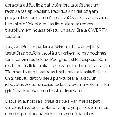
apraksta attēlu, līdz pat citām braila lasīšanas un
rakstīšanas aplikācijām. Papildus šīm daudzajām
pieejamības funkcijām Apple uz iOS piedāvā visvairāk
izmantoto VoiceOver, kas lietotājam ar redzes
traucējumiem nolasa tekstu, un savu Braila QWERTY
tastatūru.
Tas, kas iBrailler padara atšķirīgu, ir tā skārienjūtīgās
tastatūras pozīcija lietotāju pirkstiem, jo nav nozīmes
tam, kur viņi tos liek uz iPad gludā stikla displeja. Katru
reizi, kad jūs liekat rokas uz ekrāna, to dara arī tastatūra.
Tā izmanto angļu valodas braila raksta klasifikācijas 1.
un 2. tabulu, datoru sešu punktu braila rakstu un
iebūvētas žestu funkcijas tādu uzdevumu veikšanai kā
griešana, kopēšana un teksta ielīmēšana.
Datus atjaunojošais braila displejs var maksāt pat
vairākus tūkstošus dolāru. Tā aprēķinājis Eds Sammers,
neredzīgs datorzinātnieks, ar uzņēmējdarbības