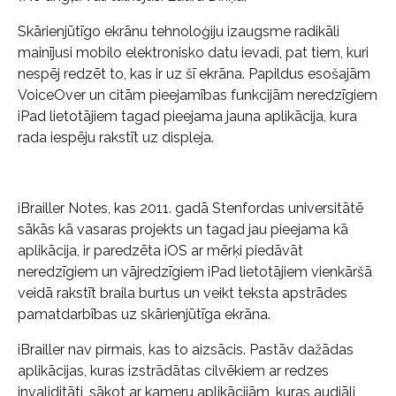
Skārienjūtīgo ekrānu tehnoloģiju izaugsme radikāli
mainījusi mobilo elektronisko datu ievadi, pat tiem, kuri
nespēj redzēt to, kas ir uz šī ekrāna. Papildus esošajām
VoiceOver un citām pieejamības funkcijām neredzīgiem
iPad lietotājiem tagad pieejama jauna aplikācija, kura
rada iespēju rakstīt uz displeja.
iBrailler Notes, kas 2011. gadā Stenfordas universitātē
sākās kā vasaras projekts un tagad jau pieejama kā
aplikācija, ir paredzēta iOS ar mērķi piedāvāt
neredzīgiem un vājredzīgiem iPad lietotājiem vienkāršā
veidā rakstīt braila burtus un veikt teksta apstrādes
pamatdarbības uz skārienjūtīga ekrāna.
iBrailler nav pirmais, kas to aizsācis. Pastāv dažādas
aplikācijas, kuras izstrādātas cilvēkiem ar redzes
invaliditāti, sākot ar kameru aplikācijām, kuras audiāli