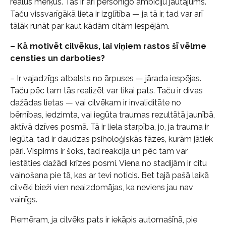
reālus mērķus. Tas ir arī personīgo ambīciju jautājums.
Taču vissvarīgākā lieta ir izglītība — ja tā ir, tad var arī
tālāk runāt par kaut kādām citām iespējām.
– Kā motivēt cilvēkus, lai viņiem rastos šī vēlme
censties un darboties?
– Ir vajadzīgs atbalsts no ārpuses — jārada iespējas.
Taču pēc tam tās realizēt var tikai pats. Taču ir divas
dažādas lietas — vai cilvēkam ir invaliditāte no
bērnības, iedzimta, vai iegūta traumas rezultātā jaunībā,
aktīvā dzīves posmā. Tā ir liela starpība, jo, ja trauma ir
iegūta, tad ir daudzas psiholoģiskās fāzes, kurām jātiek
pāri. Vispirms ir šoks, tad reakcija un pēc tam var
iestāties dažādi krīzes posmi. Viena no stadijām ir citu
vainošana pie tā, kas ar tevi noticis. Bet tajā pašā laikā
cilvēki bieži vien neaizdomājas, ka neviens jau nav
vainīgs.
Piemēram, ja cilvēks pats ir iekāpis automašīnā, pie