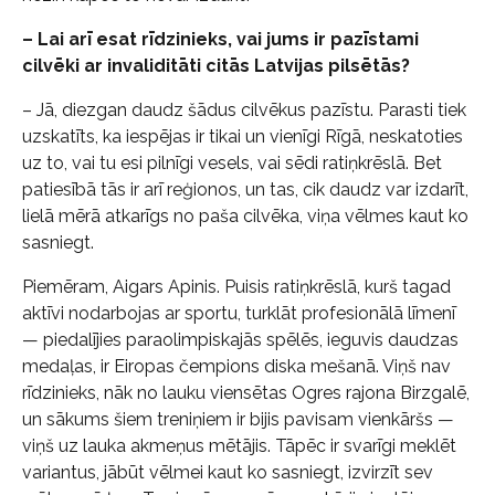
– Lai arī esat rīdzinieks, vai jums ir pazīstami
cilvēki ar invaliditāti citās Latvijas pilsētās?
– Jā, diezgan daudz šādus cilvēkus pazīstu. Parasti tiek
uzskatīts, ka iespējas ir tikai un vienīgi Rīgā, neskatoties
uz to, vai tu esi pilnīgi vesels, vai sēdi ratiņkrēslā. Bet
patiesībā tās ir arī reģionos, un tas, cik daudz var izdarīt,
lielā mērā atkarīgs no paša cilvēka, viņa vēlmes kaut ko
sasniegt.
Piemēram, Aigars Apinis. Puisis ratiņkrēslā, kurš tagad
aktīvi nodarbojas ar sportu, turklāt profesionālā līmenī
— piedalījies paraolimpiskajās spēlēs, ieguvis daudzas
medaļas, ir Eiropas čempions diska mešanā. Viņš nav
rīdzinieks, nāk no lauku viensētas Ogres rajona Birzgalē,
un sākums šiem treniņiem ir bijis pavisam vienkāršs —
viņš uz lauka akmeņus mētājis. Tāpēc ir svarīgi meklēt
variantus, jābūt vēlmei kaut ko sasniegt, izvirzīt sev