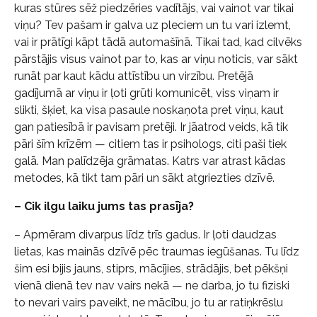
kuras stūres sēž piedzēries vadītājs, vai vainot var tikai
viņu? Tev pašam ir galva uz pleciem un tu vari izlemt,
vai ir prātīgi kāpt tādā automašīnā. Tikai tad, kad cilvēks
pārstājis visus vainot par to, kas ar viņu noticis, var sākt
runāt par kaut kādu attīstību un virzību. Pretējā
gadījumā ar viņu ir ļoti grūti komunicēt, viss viņam ir
slikti, šķiet, ka visa pasaule noskaņota pret viņu, kaut
gan patiesībā ir pavisam pretēji. Ir jāatrod veids, kā tik
pāri šīm krīzēm — citiem tas ir psihologs, citi paši tiek
galā. Man palīdzēja grāmatas. Katrs var atrast kādas
metodes, kā tikt tam pāri un sākt atgriezties dzīvē.
– Cik ilgu laiku jums tas prasīja?
– Apmēram divarpus līdz trīs gadus. Ir ļoti daudzas
lietas, kas mainās dzīvē pēc traumas iegūšanas. Tu līdz
šim esi bijis jauns, stiprs, mācījies, strādājis, bet pēkšņi
vienā dienā tev nav vairs nekā — ne darba, jo tu fiziski
to nevari vairs paveikt, ne mācību, jo tu ar ratiņkrēslu