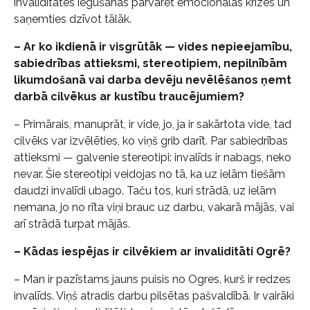
invaliditātes iegūšanas pārvarēt emocionālās krīzes un
saņemties dzīvot tālāk.
– Ar ko ikdienā ir visgrūtāk — vides nepieejamību,
sabiedrības attieksmi, stereotipiem, nepilnībām
likumdošanā vai darba devēju nevēlēšanos ņemt
darbā cilvēkus ar kustību traucējumiem?
– Primārais, manuprāt, ir vide, jo, ja ir sakārtota vide, tad
cilvēks var izvēlēties, ko viņš grib darīt. Par sabiedrības
attieksmi — galvenie stereotipi: invalīds ir nabags, neko
nevar. Šie stereotipi veidojas no tā, ka uz ielām tiešām
daudzi invalīdi ubago. Taču tos, kuri strādā, uz ielām
nemana, jo no rīta viņi brauc uz darbu, vakarā mājās, vai
arī strādā turpat mājās.
– Kādas iespējas ir cilvēkiem ar invaliditāti Ogrē?
– Man ir pazīstams jauns puisis no Ogres, kurš ir redzes
invalīds. Viņš atradis darbu pilsētas pašvaldībā. Ir vairāki