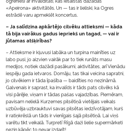
ogrēnieši ar invaliditāti, kas iesaistās dažādās
«Apeirona» aktivitātēs. Un — tas ir lieliski, ka Ogres
estrādē varu apmeklēt koncertus.
– Ja salīdzina apkārtējo cilvēku attieksmi — kāda
tā bija vairākus gadus iepriekš un tagad, — vai ir
jūtamas atšķirības?
– Attieksme ir kļuvusi labāka un turpina mainīties uz
labo pusi, jo aizvien vairāk par to tiek runāts masu
medijos, notiek dažādi pasākumi, aktivitātes, arī Vienādu
iespēju gada ietvaros. Domāju, tas tikai veicina sapratni,
jo cilvēkiem ir tāda īpašība — baidīties no nezināmā.
Galvenais ir saprast, ka invalīds ir tāds pats cilvēks kā
visi pārējie, viņam ir tādas pašas vajadzības. Piemēram,
pavisam nelielā Kurzemes pilsētiņā vietējais veikals
uzbūvēja uzbrauktuvi savas pilsētas iedzīvotājam, kurš
ir ratiņkrēslā un tāds ir vienīgais šajā pilsētiņā. Lai viņš
varētu tikt veikalā. Turpretī Rīgā daži lielie supermārketi
nezin kāpēc to nevar izdarīt!