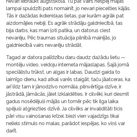
nevari iebraukt augstskolā. Tu pat vairs nespēj mājās
lampai spuldzīti pats nomainīt, jo nevari piecelties kājās.
Tās ir dažādas ikdienišķas lietas, par kurām agrāk pat
aizdomājies nebiji. Es agrāk strādāju galdniecībā, tas
bija darbs, kas man ļoti patika, un datorus ciest
nevarēju. Pēc traumas situācija pilnībā mainījās, jo
galdniecībā vairs nevarēju strādāt.
Tagad ar datora palīdzību daru daudz dažādu lietu —
montēju video, veidoju interneta mājaslapas. Šajā jomā
speciālistu trūkst, un algas ir labas. Daudzi gaida to
laimīgo dienu, kad atkal varēs staigāt, taču jāatceras, ka
arī līdz tam ir jānodzīvo normāla, pilnvērtīga dzīve, ir
jāstrādā, jāmācās, jāiet izklaidēties. Ir cilvēki, kuri desmit
gadus nosēdējuši mājās un tomēr pēc tik ilga laika
spējuši atgriezties dzīvē. Ja cilvēks ar invaliditāti ticis
pāri visu vainošanas krīzei, bieži vien vajadzīgs tikai
neliels stimuls no malas, parādot iespējas, ko viņš var
darīt.