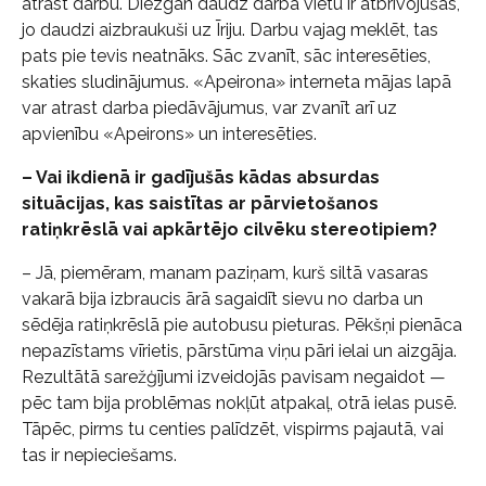
atrast darbu. Diezgan daudz darba vietu ir atbrīvojušās,
jo daudzi aizbraukuši uz Īriju. Darbu vajag meklēt, tas
pats pie tevis neatnāks. Sāc zvanīt, sāc interesēties,
skaties sludinājumus. «Apeirona» interneta mājas lapā
var atrast darba piedāvājumus, var zvanīt arī uz
apvienību «Apeirons» un interesēties.
– Vai ikdienā ir gadījušās kādas absurdas
situācijas, kas saistītas ar pārvietošanos
ratiņkrēslā vai apkārtējo cilvēku stereotipiem?
– Jā, piemēram, manam paziņam, kurš siltā vasaras
vakarā bija izbraucis ārā sagaidīt sievu no darba un
sēdēja ratiņkrēslā pie autobusu pieturas. Pēkšņi pienāca
nepazīstams vīrietis, pārstūma viņu pāri ielai un aizgāja.
Rezultātā sarežģījumi izveidojās pavisam negaidot —
pēc tam bija problēmas nokļūt atpakaļ, otrā ielas pusē.
Tāpēc, pirms tu centies palīdzēt, vispirms pajautā, vai
tas ir nepieciešams.