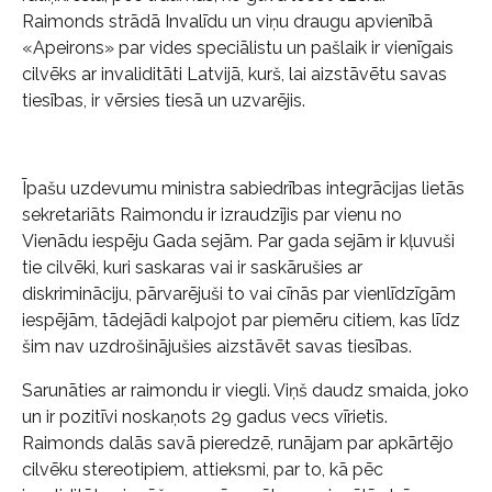
Raimonds strādā Invalīdu un viņu draugu apvienībā
«Apeirons» par vides speciālistu un pašlaik ir vienīgais
cilvēks ar invaliditāti Latvijā, kurš, lai aizstāvētu savas
tiesības, ir vērsies tiesā un uzvarējis.
Īpašu uzdevumu ministra sabiedrības integrācijas lietās
sekretariāts Raimondu ir izraudzījis par vienu no
Vienādu iespēju Gada sejām. Par gada sejām ir kļuvuši
tie cilvēki, kuri saskaras vai ir saskārušies ar
diskrimināciju, pārvarējuši to vai cīnās par vienlīdzīgām
iespējām, tādejādi kalpojot par piemēru citiem, kas līdz
šim nav uzdrošinājušies aizstāvēt savas tiesības.
Sarunāties ar raimondu ir viegli. Viņš daudz smaida, joko
un ir pozitīvi noskaņots 29 gadus vecs vīrietis.
Raimonds dalās savā pieredzē, runājam par apkārtējo
cilvēku stereotipiem, attieksmi, par to, kā pēc