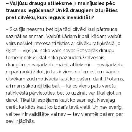
– Vai jūsu draugu attieksme ir mainījusies pēc
traumas iegūšanas? Un kā draugiem izturēties
pret cilvēku, kurš ieguvis invaliditāti?
– Skaitījis neesmu, bet bija tādi cilvēki, kuri pārtrauca
sazināties ar mani. Varbūt kādam ir bail, kādam varbūt
vairs nešķiet interesanti tikties ar cilvēku ratiņkrēslā, jo
šķiet — viņš jau neko vairs nevar. Bet vairāk draugu
tomēr ir nākuši klāt nekā pazaudēti. Galvenais,
draugiem nevajadzētu mainīt attieksmi — nevajadzētu
nepārtraukti žēlot, jo tas ir viens no iemesliem, kāpēc
cilvēkam zūd motivācija kaut ko pašam darīt. Protams,
ari man sākotnēji bija bail — kā es viens pats varēšu
ratiņkrēslā pārvietoties, bet to uzzināt var, tikai ejot un
darot. Tikai tā iespējams kaut ko sasniegt. Nevajag
cerēt, ka kāds kaut ko izdarīs tavā vietā. Un nav svarīgi,
vai tev ir invaliditāte, vai nav — tev vienmēr pašam par
sevi ir jācīnās.