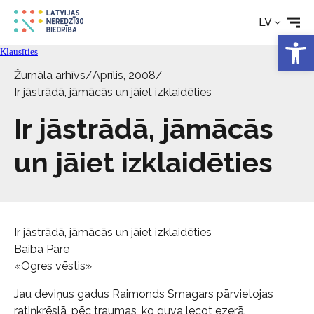
Pakalpojumi
LV
Open 
Klausīties
Par biedrību
Žurnāla arhīvs
/
Aprīlis, 2008
/
Ir jāstrādā, jāmācās un jāiet izklaidēties
Kontakti
Ir jāstrādā, jāmācās
un jāiet izklaidēties
Ir jāstrādā, jāmācās un jāiet izklaidēties
Baiba Pare
«Ogres vēstis»
Jau deviņus gadus Raimonds Smagars pārvietojas
ratiņkrēslā, pēc traumas, ko guva lecot ezerā.