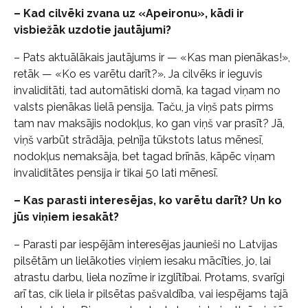
– Kad cilvēki zvana uz «Apeironu», kādi ir
visbiežāk uzdotie jautājumi?
– Pats aktuālākais jautājums ir — «Kas man pienākas!»,
retāk — «Ko es varētu darīt?». Ja cilvēks ir ieguvis
invaliditāti, tad automātiski domā, ka tagad viņam no
valsts pienākas lielā pensija. Taču, ja viņš pats pirms
tam nav maksājis nodokļus, ko gan viņš var prasīt? Jā,
viņš varbūt strādāja, pelnīja tūkstots latus mēnesī,
nodokļus nemaksāja, bet tagad brīnās, kāpēc viņam
invaliditātes pensija ir tikai 50 lati mēnesī.
– Kas parasti interesējas, ko varētu darīt? Un ko
jūs viņiem iesakāt?
– Parasti par iespējām interesējas jaunieši no Latvijas
pilsētām un lielākoties viņiem iesaku mācīties, jo, lai
atrastu darbu, liela nozīme ir izglītībai. Protams, svarīgi
arī tas, cik liela ir pilsētas pašvaldība, vai iespējams tajā