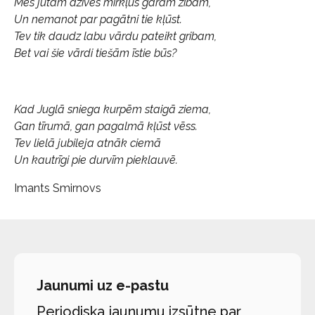
Mēs jūtam dzīves mirkļus garām zibam,
Un nemanot par pagātni tie kļūst.
Tev tik daudz labu vārdu pateikt gribam,
Bet vai šie vārdi tiešām īstie būs?
Kad Juglā sniega kurpēm staigā ziema,
Gan tīrumā, gan pagalmā kļūst vēss.
Tev lielā jubileja atnāk ciemā
Un kautrīgi pie durvīm pieklauvē.
Imants Smirnovs
Jaunumi uz e-pastu
Periodiska jaunumu izsūtne par