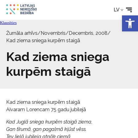
LV
Open 
Tehniskie palīglīdzekļi
Klausīties
Žurnāla arhīvs
/
Novembris/Decembris, 2008
/
Aktualitātes
Kad ziema sniega kurpēm staigā
Kad ziema sniega
Pakalpojumi
kurpēm staigā
Par biedrību
Kontakti
Kad ziema sniega kurpēm staigā
Aivaram Lorencam 75 gadu jubilejā
Kad Juglā sniega kurpēm staigā ziema,
Gan tīrumā, gan pagalmā kļūst vēss.
Tev lielā jubileja atnāk ciemā