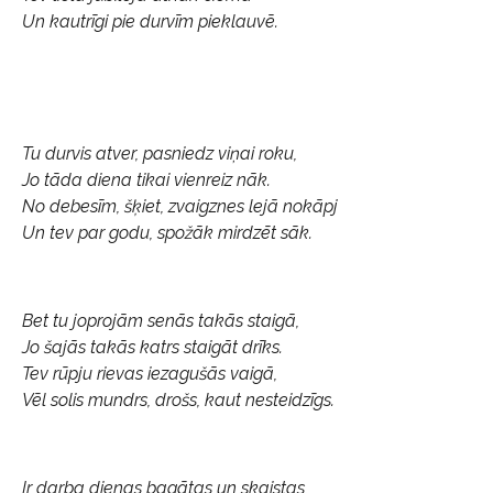
Un kautrīgi pie durvīm pieklauvē.
Tu durvis atver, pasniedz viņai roku,
Jo tāda diena tikai vienreiz nāk.
No debesīm, šķiet, zvaigznes lejā nokāpj
Un tev par godu, spožāk mirdzēt sāk.
Bet tu joprojām senās takās staigā,
Jo šajās takās katrs staigāt drīks.
Tev rūpju rievas iezagušās vaigā,
Vēl solis mundrs, drošs, kaut nesteidzīgs.
Ir darba dienas bagātas un skaistas,