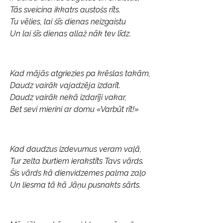
Tās sveicina ikkatrs austošs rīts.
Tu vēlies, lai šīs dienas neizgaistu
Un lai šīs dienas allaž nāk tev līdz.
Kad mājās atgriezies pa krēslas takām,
Daudz vairāk vajadzēja izdarīt.
Daudz vairāk nekā izdarīji vakar,
Bet sevi mierini ar domu «Varbūt rīt!»
Kad daudzus izdevumus veram vaļā,
Tur zelta burtiem ierakstīts Tavs vārds.
Šis vārds kā dienvidzemes palma zaļo
Un liesma tā kā Jāņu pusnakts sārts.