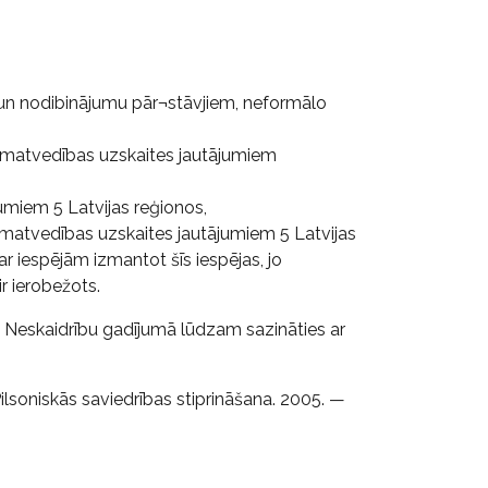
 un nodibinājumu pār¬stāvjiem, neformālo
āmatvedības uzskaites jautājumiem
umiem 5 Latvijas reģionos,
āmatvedības uzskaites jautājumiem 5 Latvijas
ar iespējām izmantot šīs iespējas, jo
r ierobežots.
. Neskaidrību gadījumā lūdzam sazināties ar
lsoniskās saviedrības stiprināšana. 2005. —