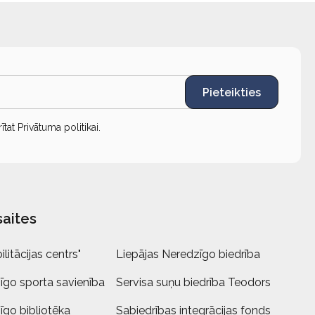
Pieteikties
rītat
Privātuma politikai
.
saites
litācijas centrs"
Liepājas Neredzīgo biedrība
īgo sporta savienība
Servisa suņu biedrība Teodors
īgo bibliotēka
Sabiedrības integrācijas fonds