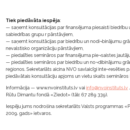
Tiek piedāvāta iespēja
:
— saņemt konsultācijas par finansējuma piesaisti biedrību
sabiedrības grupu r pārstāvjiem,
— saņemt konsultācijas par biedrību un nodi¬binājumu gr
nevalstisko organizāciju pārstāvjiem,
— piedalīties semināros par finansējuma pie¬saistes jautāj
— piedalīties semināros par biedrību un no¬dibinājumu gr
reģionos. Sekretariāts aicina NVO savlaicīgi inte¬resēties p
piedāvātais konsultāciju apjoms un vietu skaits semināros i
Informācija — www.nvoinstituts.lv vai
info@nvoinstituts.lv
Rūtu Dimantu fondā «Ziedot» (tālr. 67 289 339).
Iespēju jums nodrošina sekretariāts Valsts programmas «Pi
2009. gads» ietvaros.