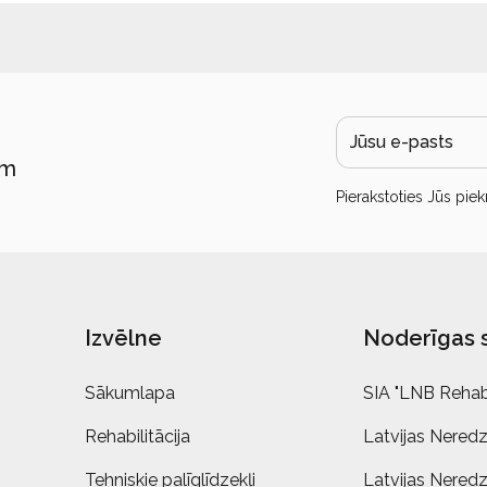
ām
Pierakstoties Jūs piek
Izvēlne
Noderīgas 
Sākumlapa
SIA "LNB Rehabi
Rehabilitācija
Latvijas Neredz
Tehniskie palīglīdzekļi
Latvijas Neredz