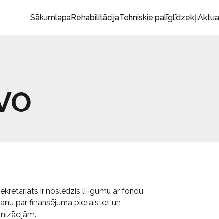
Sākumlapa
Rehabilitācija
Tehniskie palīglīdzekļi
Aktua
NVO
sekretariāts ir noslēdzis lī¬gumu ar fondu
anu par finansējuma piesaistes un
nizācijām.