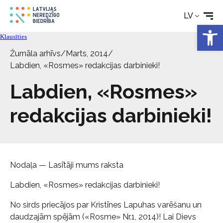
LV
Open 
Tehniskie palīglīdzekļi
Klausīties
Žurnāla arhīvs
/
Marts, 2014
/
Aktualitātes
Labdien, «Rosmes» redakcijas darbinieki!
Labdien, «Rosmes»
Pakalpojumi
redakcijas darbinieki!
Par biedrību
Kontakti
Nodaļa — Lasītāji mums raksta
Labdien, «Rosmes» redakcijas darbinieki!
No sirds priecājos par Kristīnes Lapuhas varēšanu un
daudzajām spējām («Rosme» Nr.1, 2014)! Lai Dievs