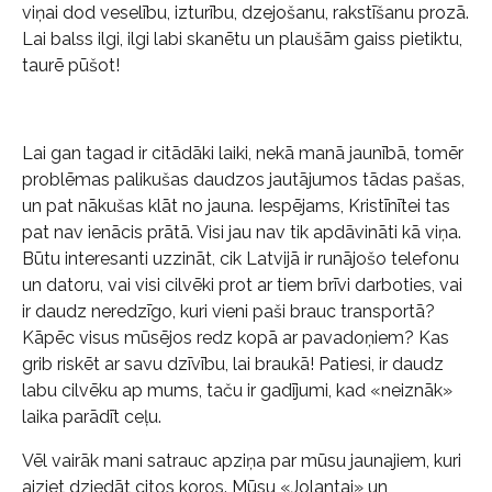
viņai dod veselību, izturību, dzejošanu, rakstīšanu prozā.
Lai balss ilgi, ilgi labi skanētu un plaušām gaiss pietiktu,
taurē pūšot!
Lai gan tagad ir citādāki laiki, nekā manā jaunībā, tomēr
problēmas palikušas daudzos jautājumos tādas pašas,
un pat nākušas klāt no jauna. Iespējams, Kristīnītei tas
pat nav ienācis prātā. Visi jau nav tik apdāvināti kā viņa.
Būtu interesanti uzzināt, cik Latvijā ir runājošo telefonu
un datoru, vai visi cilvēki prot ar tiem brīvi darboties, vai
ir daudz neredzīgo, kuri vieni paši brauc transportā?
Kāpēc visus mūsējos redz kopā ar pavadoņiem? Kas
grib riskēt ar savu dzīvību, lai braukā! Patiesi, ir daudz
labu cilvēku ap mums, taču ir gadījumi, kad «neiznāk»
laika parādīt ceļu.
Vēl vairāk mani satrauc apziņa par mūsu jaunajiem, kuri
aiziet dziedāt citos koros. Mūsu «Jolantai» un