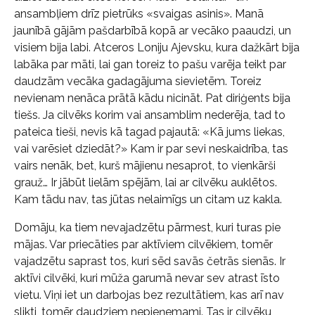
ansambļiem drīz pietrūks «svaigas asinis». Manā
jaunībā gājām pašdarbībā kopā ar vecāko paaudzi, un
visiem bija labi. Atceros Loniju Ajevsku, kura dažkārt bija
labāka par māti, lai gan toreiz to pašu varēja teikt par
daudzām vecāka gadagājuma sievietēm. Toreiz
nevienam nenāca prātā kādu nicināt. Pat diriģents bija
tiešs. Ja cilvēks korim vai ansamblim nederēja, tad to
pateica tieši, nevis kā tagad pajautā: «Kā jums liekas,
vai varēsiet dziedāt?» Kam ir par sevi neskaidrība, tas
vairs nenāk, bet, kurš mājienu nesaprot, to vienkārši
grauž… Ir jābūt lielām spējām, lai ar cilvēku auklētos.
Kam tādu nav, tas jūtas nelaimīgs un citam uz kakla.
Domāju, ka tiem nevajadzētu pārmest, kuri turas pie
mājas. Var priecāties par aktīviem cilvēkiem, tomēr
vajadzētu saprast tos, kuri sēd savās četrās sienās. Ir
aktīvi cilvēki, kuri mūža garumā nevar sev atrast īsto
vietu. Viņi iet un darbojas bez rezultātiem, kas arī nav
slikti, tomēr daudziem nepieņemami. Tas ir cilvēku