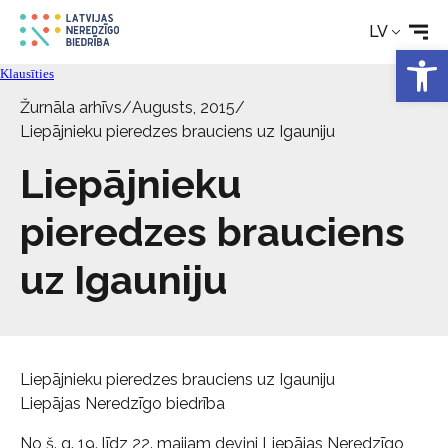
LV
Open 
Pakalpojumi
Klausīties
Žurnāla arhīvs
/
Augusts, 2015
/
Par biedrību
Liepājnieku pieredzes brauciens uz Igauniju
Liepājnieku
Kontakti
pieredzes brauciens
uz Igauniju
Liepājnieku pieredzes brauciens uz Igauniju
Liepājas Neredzīgo biedrība
No š. g. 19. līdz 22. maijam deviņi Liepājas Neredzīgo