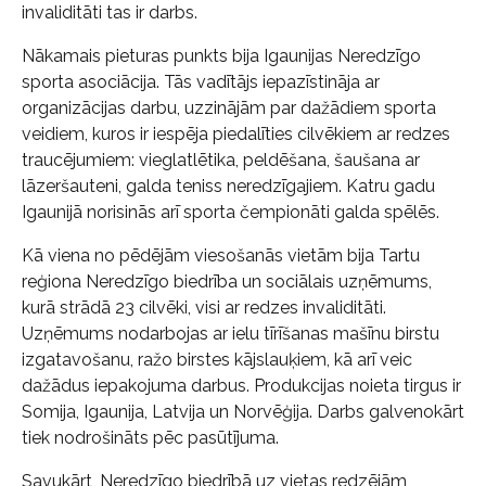
invaliditāti tas ir darbs.
Nākamais pieturas punkts bija Igaunijas Neredzīgo
sporta asociācija. Tās vadītājs iepazīstināja ar
organizācijas darbu, uzzinājām par dažādiem sporta
veidiem, kuros ir iespēja piedalīties cilvēkiem ar redzes
traucējumiem: vieglatlētika, peldēšana, šaušana ar
lāzeršauteni, galda teniss neredzīgajiem. Katru gadu
Igaunijā norisinās arī sporta čempionāti galda spēlēs.
Kā viena no pēdējām viesošanās vietām bija Tartu
reģiona Neredzīgo biedrība un sociālais uzņēmums,
kurā strādā 23 cilvēki, visi ar redzes invaliditāti.
Uzņēmums nodarbojas ar ielu tīrīšanas mašīnu birstu
izgatavošanu, ražo birstes kājslauķiem, kā arī veic
dažādus iepakojuma darbus. Produkcijas noieta tirgus ir
Somija, Igaunija, Latvija un Norvēģija. Darbs galvenokārt
tiek nodrošināts pēc pasūtījuma.
Savukārt, Neredzīgo biedrībā uz vietas redzējām