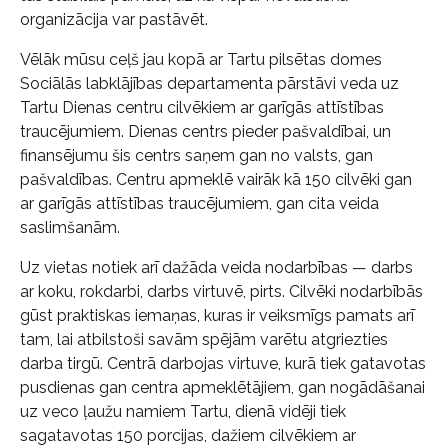
organizācija var pastāvēt.
Vēlāk mūsu ceļš jau kopā ar Tartu pilsētas domes
Sociālās labklājības departamenta pārstāvi veda uz
Tartu Dienas centru cilvēkiem ar garīgās attīstības
traucējumiem. Dienas centrs pieder pašvaldībai, un
finansējumu šis centrs saņem gan no valsts, gan
pašvaldības. Centru apmeklē vairāk kā 150 cilvēki gan
ar garīgās attīstības traucējumiem, gan cita veida
saslimšanām.
Uz vietas notiek arī dažāda veida nodarbības — darbs
ar koku, rokdarbi, darbs virtuvē, pirts. Cilvēki nodarbībās
gūst praktiskas iemaņas, kuras ir veiksmīgs pamats arī
tam, lai atbilstoši savām spējām varētu atgriezties
darba tirgū. Centrā darbojas virtuve, kurā tiek gatavotas
pusdienas gan centra apmeklētājiem, gan nogādāšanai
uz veco ļaužu namiem Tartu, dienā vidēji tiek
sagatavotas 150 porcijas, dažiem cilvēkiem ar