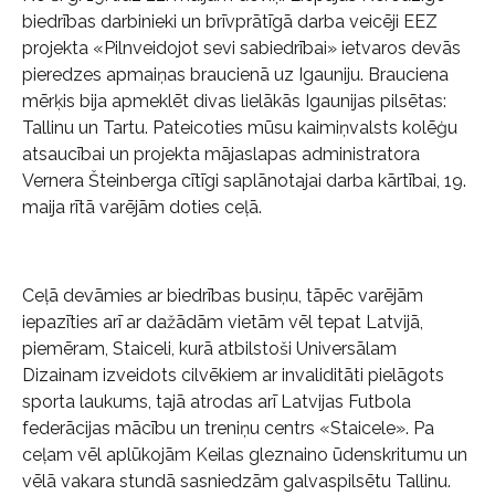
biedrības darbinieki un brīvprātīgā darba veicēji EEZ
projekta «Pilnveidojot sevi sabiedrībai» ietvaros devās
pieredzes apmaiņas braucienā uz Igauniju. Brauciena
mērķis bija apmeklēt divas lielākās Igaunijas pilsētas:
Tallinu un Tartu. Pateicoties mūsu kaimiņvalsts kolēģu
atsaucībai un projekta mājaslapas administratora
Vernera Šteinberga cītīgi saplānotajai darba kārtībai, 19.
maija rītā varējām doties ceļā.
Ceļā devāmies ar biedrības busiņu, tāpēc varējām
iepazīties arī ar dažādām vietām vēl tepat Latvijā,
piemēram, Staiceli, kurā atbilstoši Universālam
Dizainam izveidots cilvēkiem ar invaliditāti pielāgots
sporta laukums, tajā atrodas arī Latvijas Futbola
federācijas mācību un treniņu centrs «Staicele». Pa
ceļam vēl aplūkojām Keilas gleznaino ūdenskritumu un
vēlā vakara stundā sasniedzām galvaspilsētu Tallinu.