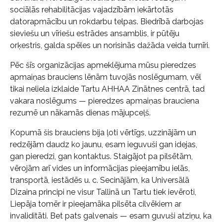
sociālās rehabilitācijas vajadzībām iekārtotās
datorapmācību un rokdarbu telpas. Biedrībā darbojas
sieviešu un vīriešu estrādes ansamblis, ir pūtēju
orķestris, galda spēles un norisinās dažāda veida turnīri.
Pēc šīs organizācijas apmeklējuma mūsu pieredzes
apmaiņas brauciens lēnām tuvojās noslēgumam, vēl
tikai neliela izklaide Tartu AHHAA Zinātnes centrā, tad
vakara noslēgums — pieredzes apmaiņas brauciena
rezumē un nākamās dienas mājupceļš.
Kopumā šis brauciens bija ļoti vērtīgs, uzzinājām un
redzējām daudz ko jaunu, esam ieguvuši gan idejas,
gan pieredzi, gan kontaktus. Staigājot pa pilsētām,
vērojām arī vides un informācijas pieejamību ielās,
transportā, iestādēs u. c. Secinājām, ka Universālā
Dizaina principi ne visur Tallinā un Tartu tiek ievēroti,
Liepāja tomēr ir pieejamāka pilsēta cilvēkiem ar
invaliditāti. Bet pats galvenais — esam guvuši atziņu, ka