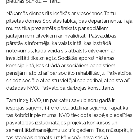
pieturas punktu — Tartu.
Nākamās dienas rīts iesākās ar viesošanos Tartu
pilsētas domes Sociālās labklājības departamentā. Tajā
mums tika prezentēts pārskats par sociāliem
jautājumiem cilvēkiem ar invaliditāti. Pašvaldības
pārstāvis informēja, ka valsts ir tā, kas izstrādā
noteikumus, kādā veidā šis atbalsts cilvēkiem ar
invaliditāti tiks sniegts. Sociālās apdrošināšanas
komisija ir tā, kas strādā ar sociāliem pabalstiem,
pensijām, atbild arī par sociālo rehabilitāciju. Pašvaldība
sniedz sociālo atbalstu vietējai sabiedrībai, atbalsta arī
dažādas NVO. Pašvaldībā darbojas konsultants.
Tartu ir 25 NVO, un par katru savu biedru gadā ir
iespējas saņemt 14 eiro lielu līdzfinansējumu. Tāpat kā
tas šobrīd ir pie mums, NVO tiek dota iespēja piedalīties
pašvaldības izsludinātajos projekta konkursos un
saņemt līdzfinansējumu uz trīs gadiem. Tas, mūsuprāt, ir
tas stabilais pamats, uz kā vispār nevalstiskā