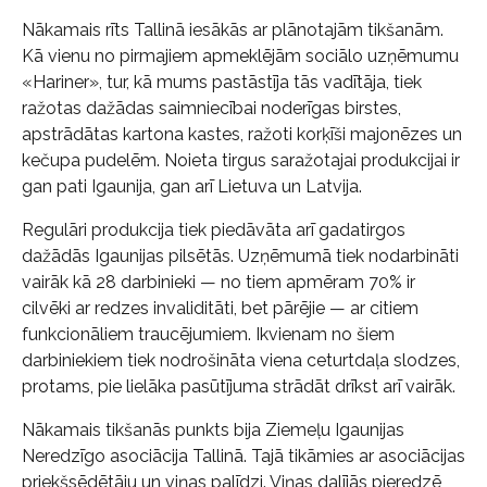
Nākamais rīts Tallinā iesākās ar plānotajām tikšanām.
Kā vienu no pirmajiem apmeklējām sociālo uzņēmumu
«Hariner», tur, kā mums pastāstīja tās vadītāja, tiek
ražotas dažādas saimniecībai noderīgas birstes,
apstrādātas kartona kastes, ražoti korķīši majonēzes un
kečupa pudelēm. Noieta tirgus saražotajai produkcijai ir
gan pati Igaunija, gan arī Lietuva un Latvija.
Regulāri produkcija tiek piedāvāta arī gadatirgos
dažādās Igaunijas pilsētās. Uzņēmumā tiek nodarbināti
vairāk kā 28 darbinieki — no tiem apmēram 70% ir
cilvēki ar redzes invaliditāti, bet pārējie — ar citiem
funkcionāliem traucējumiem. Ikvienam no šiem
darbiniekiem tiek nodrošināta viena ceturtdaļa slodzes,
protams, pie lielāka pasūtījuma strādāt drīkst arī vairāk.
Nākamais tikšanās punkts bija Ziemeļu Igaunijas
Neredzīgo asociācija Tallinā. Tajā tikāmies ar asociācijas
priekšsēdētāju un viņas palīdzi. Viņas dalījās pieredzē