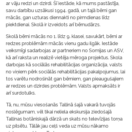
ar vāju redzi un dzirdi. Šī iestāde, kā mums pastāstīja,
savu darbību uzsākusi 1994. gadā, un tajā bērni gan
mācās, gan uzturas diennakti no pirmdienas līdz
piektdienai. Skolā ir izveidots arī bērnudārzs.
Skolā bērni mācās no 1. līdz 9. klasei, savukārt, bērni ar
redzes problēmām mācās vienu gadu ilgāk. Iestāde
veiksmīgi sadarbojas ar partneriem no Somijas un ASV,
kā arī raksta un realizē vietēja mēroga projektus. Skola
darbojas kā sociālās rehabilitācijas organizācija, valsts
no viņiem pērk sociālās rehabilitācijas pakalpojumus, lai
tos varētu nodrošināt gan bērniem, gan pieaugušajiem
ar redzes un dzirdes problēmām. Valsts apmaksāts ir
arī surdotulks.
Tā, nu, mūsu viesošanās Tallinā šajā vakarā tuvojās
noslēgumam, vēl tikai neliela ekskursija ziedošajā
Tallinas botāniskajā dārzā un skats no televīzijas torņa
uz pilsētu. Tālāk jau ceļš veda uz mūsu nākamo