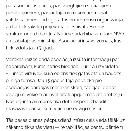
par asociācijas darbu, par sniegtajiem sociālajiem
pakalpojumiem, par jautājumiem, kuri tiek risināti
valstiskā līmenī. Līdzīgi kā tas notiek mūsu organizācijā,
arī tur tiek rakstīti projekti, lai piesaistītu Eiropas
struktūrfondu līdzekļus. Notiek sadarbība ar citām NVO
un Labklājības ministriju. Asociācijai ir savs žurnāls, kas
tiek izdots jau 15. gadu.
Vairākas reizes gadā asociācija izsūta informāciju par
nodarbībām, kuras notiek biedrībā. Tur ir arī izveidota
«Tumšā virtuve», kurā ēdiens tiek gatavots un baudīts
pilnīgā tumsā. Jau 15 gadus tajā pašā ēkā pie
asociācijas darbojas masāžas skola, tādējādi dodot
iespēju cilvēkiem ar invaliditāti apgūt masiera profesiju.
Noslēgumā arī mums tika dota iespēja izbaudīt
masāžas seansu, kuru veica neredzīgi masieri.
Tās pašas dienas pēcpusdienā mūsu ceļš veda tālāk uz
nākamo tikšanās vietu — rehabilitācijas centru bērniem