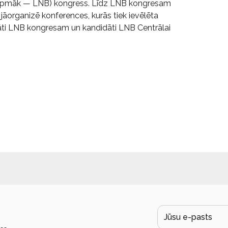
(turpmāk — LNB) kongress. Līdz LNB kongresam
jāorganizē konferences, kurās tiek ievēlēta
legāti LNB kongresam un kandidāti LNB Centrālai