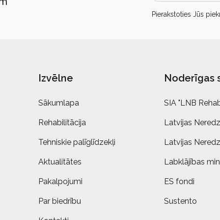
ām
Pierakstoties Jūs piek
Izvēlne
Noderīgas 
Sākumlapa
SIA "LNB Rehabi
Rehabilitācija
Latvijas Neredz
Tehniskie palīglīdzekļi
Latvijas Neredz
Aktualitātes
Labklājības mini
Pakalpojumi
ES fondi
Par biedrību
Sustento