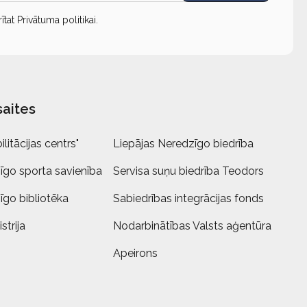
rītat
Privātuma politikai
.
saites
litācijas centrs"
Liepājas Neredzīgo biedrība
īgo sporta savienība
Servisa suņu biedrība Teodors
īgo bibliotēka
Sabiedrības integrācijas fonds
strija
Nodarbinātības Valsts aģentūra
Apeirons