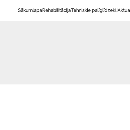
Sākumlapa
Rehabilitācija
Tehniskie palīglīdzekļi
Aktua