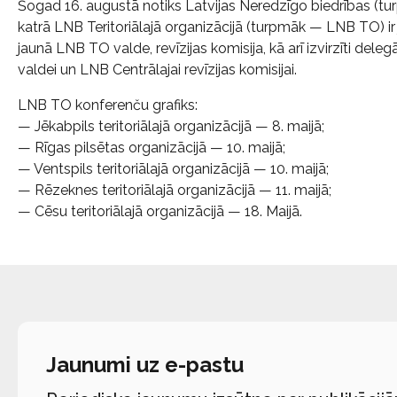
Šogad 16. augustā notiks Latvijas Neredzīgo biedrības 
katrā LNB Teritoriālajā organizācijā (turpmāk — LNB TO) ir 
jaunā LNB TO valde, revīzijas komisija, kā arī izvirzīti de
valdei un LNB Centrālajai revīzijas komisijai.
LNB TO konferenču grafiks:
— Jēkabpils teritoriālajā organizācijā — 8. maijā;
— Rīgas pilsētas organizācijā — 10. maijā;
— Ventspils teritoriālajā organizācijā — 10. maijā;
— Rēzeknes teritoriālajā organizācijā — 11. maijā;
— Cēsu teritoriālajā organizācijā — 18. Maijā.
Jaunumi uz e-pastu