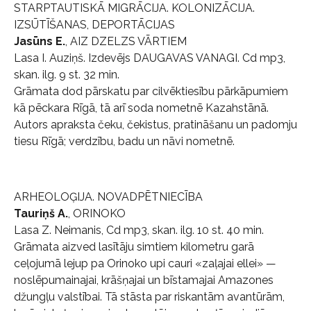
STARPTAUTISKĀ MIGRĀCIJA. KOLONIZĀCIJA.
IZSŪTĪŠANAS, DEPORTĀCIJAS
Jasūns E.
, AIZ DZELZS VĀRTIEM
Lasa I. Auziņš. Izdevējs DAUGAVAS VANAGI. Cd mp3,
skan. ilg. 9 st. 32 min.
Grāmata dod pārskatu par cilvēktiesību pārkāpumiem
kā pēckara Rīgā, tā arī soda nometnē Kazahstānā.
Autors apraksta čeku, čekistus, pratināšanu un padomju
tiesu Rīgā; verdzību, badu un nāvi nometnē.
ARHEOLOĢIJA. NOVADPĒTNIECĪBA
Tauriņš A.
, ORINOKO
Lasa Z. Neimanis, Cd mp3, skan. ilg. 10 st. 40 min.
Grāmata aizved lasītāju simtiem kilometru garā
ceļojumā lejup pa Orinoko upi cauri «zaļajai ellei» —
noslēpumainajai, krāšņajai un bīstamajai Amazones
džungļu valstībai. Tā stāsta par riskantām avantūrām,