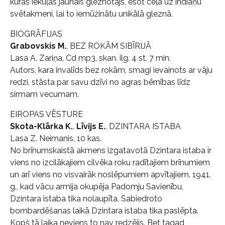
kurās iekuļas jaunais gleznotājs, esot ceļā uz indiāņu
svētakmeni, lai to iemūžinātu unikālā gleznā.
BIOGRĀFIJAS
Grabovskis M.
, BEZ ROKĀM SIBĪRIJĀ
Lasa A. Zariņa, Cd mp3, skan. ilg. 4 st. 7 min.
Autors, kara invalīds bez rokām, smagi ievainots ar vāju
redzi, stāsta par savu dzīvi no agras bērnības līdz
sirmam vecumam.
EIROPAS VĒSTURE
Skota-Klārka K.
,
Līvijs E.
, DZINTARA ISTABA
Lasa Z. Neimanis, 10 kas.
No brīnumskaistā akmens izgatavotā Dzintara istaba ir
viens no izcilākajiem cilvēka roku radītajiem brīnumiem
un arī viens no visvairāk noslēpumiem apvītajiem. 1941.
g., kad vācu armija okupēja Padomju Savienību,
Dzintara istaba tika nolaupīta. Sabiedroto
bombardēšanas laikā Dzintara istaba tika paslēpta.
Kopš tā laika neviens to nav redzējis. Bet tagad