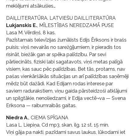
meklējumi atsākušies…
DAIĻLITERATŪRA. LATVIEŠU DAILLITERATŪRA
Lukjanskis E.
, MĪLESTĪBAS NEREDZAMĀ PUSE
Lasa M. Vērdiņš, 8 kas.
Pazīstamais televīzijas žurnālists Edijs Ēriksons ir brašs
puisis: viņš nevairās no sarežģījumiem, ir pieradis tos
risināt, biežāk gan ar spēka palīdzību. Par sevi
pārliecināts, fiziski labi sagatavots, viņš metas palīgā
visiem, kas sauc pēc palīdzības. Bet tās, protams, nav
pašas vienkāršākās situācijas un arī palīdzības saņēmēji
mēdz būt dažādi. Kad Edijam rodas interese par
saviem radurakstiem, viņu gaida pārsteidzoši atklājumi
un spilgtākie, nenoliedzami, ir Edija vectē¬va — Svena
Eriksona — raibumraibās gaitas.
Niedra A.
, CIEMA SPĪGANA
Lasa L. Liepiņa, Cd mp3, skan. ilg. 12 st. 15 min.
Viņi gāja pa nakti, pazīdami savus laukus, lūkodami iet