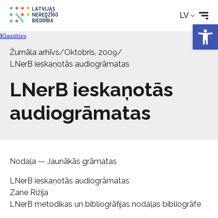
Tehniskie palīglīdzekļi
LV
Open 
Klausīties
Aktualitātes
Žurnāla arhīvs
/
Oktobris, 2009
/
LNerB ieskaņotās audiogrāmatas
Pakalpojumi
LNerB ieskaņotās
Par biedrību
audiogrāmatas
Kontakti
Nodaļa — Jaunākās grāmatas
LNerB ieskaņotās audiogrāmatas
Zane Rižija
LNerB metodikas un bibliogrāfijas nodaļas bibliogrāfe