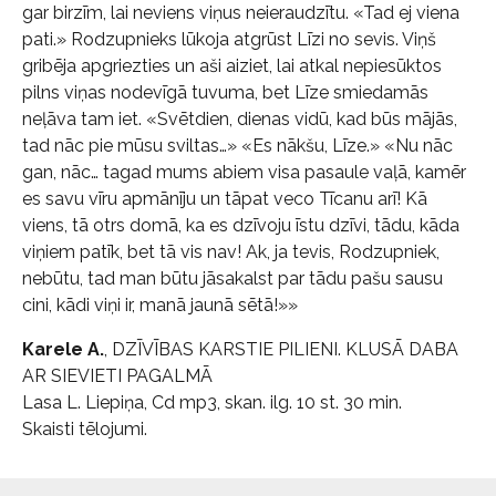
gar birzīm, lai neviens viņus neieraudzītu. «Tad ej viena
pati.» Rodzupnieks lūkoja atgrūst Līzi no sevis. Viņš
gribēja apgriezties un aši aiziet, lai atkal nepiesūktos
pilns viņas nodevīgā tuvuma, bet Līze smiedamās
neļāva tam iet. «Svētdien, dienas vidū, kad būs mājās,
tad nāc pie mūsu sviltas…» «Es nākšu, Līze.» «Nu nāc
gan, nāc… tagad mums abiem visa pasaule vaļā, kamēr
es savu vīru apmānīju un tāpat veco Tīcanu arī! Kā
viens, tā otrs domā, ka es dzīvoju īstu dzīvi, tādu, kāda
viņiem patīk, bet tā vis nav! Ak, ja tevis, Rodzupniek,
nebūtu, tad man būtu jāsakalst par tādu pašu sausu
cini, kādi viņi ir, manā jaunā sētā!»»
Karele A.
, DZĪVĪBAS KARSTIE PILIENI. KLUSĀ DABA
AR SIEVIETI PAGALMĀ
Lasa L. Liepiņa, Cd mp3, skan. ilg. 10 st. 30 min.
Skaisti tēlojumi.