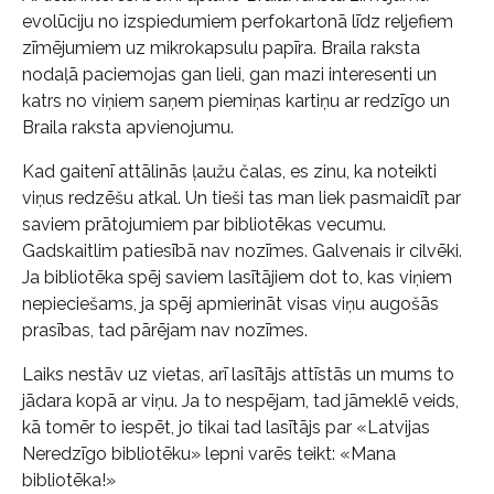
evolūciju no izspiedumiem perfokartonā līdz reljefiem
zīmējumiem uz mikrokapsulu papīra. Braila raksta
nodaļā paciemojas gan lieli, gan mazi interesenti un
katrs no viņiem saņem piemiņas kartiņu ar redzīgo un
Braila raksta apvienojumu.
Kad gaitenī attālinās ļaužu čalas, es zinu, ka noteikti
viņus redzēšu atkal. Un tieši tas man liek pasmaidīt par
saviem prātojumiem par bibliotēkas vecumu.
Gadskaitlim patiesībā nav nozīmes. Galvenais ir cilvēki.
Ja bibliotēka spēj saviem lasītājiem dot to, kas viņiem
nepieciešams, ja spēj apmierināt visas viņu augošās
prasības, tad pārējam nav nozīmes.
Laiks nestāv uz vietas, arī lasītājs attīstās un mums to
jādara kopā ar viņu. Ja to nespējam, tad jāmeklē veids,
kā tomēr to iespēt, jo tikai tad lasītājs par «Latvijas
Neredzīgo bibliotēku» lepni varēs teikt: «Mana
bibliotēka!»