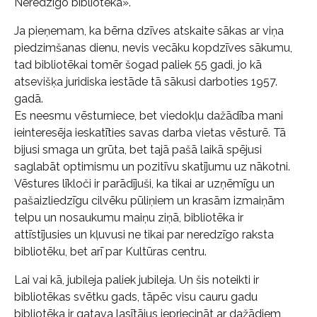
Neredzīgo bibliotēka».
Ja pieņemam, ka bērna dzīves atskaite sākas ar viņa
piedzimšanas dienu, nevis vecāku kopdzīves sākumu,
tad bibliotēkai tomēr šogad paliek 55 gadi, jo kā
atsevišķa juridiska iestāde tā sākusi darboties 1957.
gadā.
Es neesmu vēsturniece, bet viedokļu dažādība mani
ieinteresēja ieskatīties savas darba vietas vēsturē. Tā
bijusi smaga un grūta, bet tajā pašā laikā spējusi
saglabāt optimismu un pozitīvu skatījumu uz nākotni.
Vēstures līkloči ir parādījuši, ka tikai ar uzņēmīgu un
pašaizliedzīgu cilvēku pūliņiem un krasām izmaiņām
telpu un nosaukumu maiņu ziņā, bibliotēka ir
attīstījusies un kļuvusi ne tikai par neredzīgo raksta
bibliotēku, bet arī par Kultūras centru.
Lai vai kā, jubileja paliek jubileja. Un šis noteikti ir
bibliotēkas svētku gads, tāpēc visu cauru gadu
bibliotēka ir gatava lasītājus iepriecināt ar dažādiem