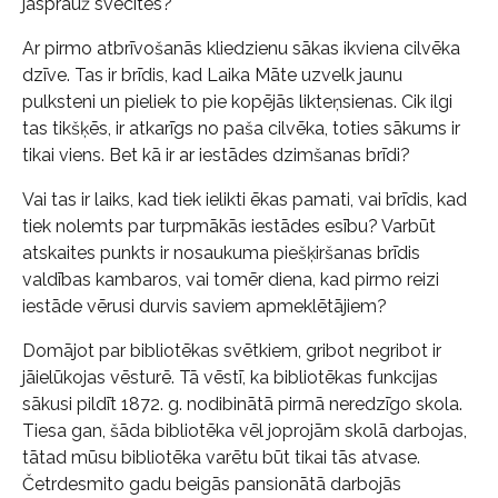
jāsprauž svecītes?
Ar pirmo atbrīvošanās kliedzienu sākas ikviena cilvēka
dzīve. Tas ir brīdis, kad Laika Māte uzvelk jaunu
pulksteni un pieliek to pie kopējās likteņsienas. Cik ilgi
tas tikšķēs, ir atkarīgs no paša cilvēka, toties sākums ir
tikai viens. Bet kā ir ar iestādes dzimšanas brīdi?
Vai tas ir laiks, kad tiek ielikti ēkas pamati, vai brīdis, kad
tiek nolemts par turpmākās iestādes esību? Varbūt
atskaites punkts ir nosaukuma piešķiršanas brīdis
valdības kambaros, vai tomēr diena, kad pirmo reizi
iestāde vērusi durvis saviem apmeklētājiem?
Domājot par bibliotēkas svētkiem, gribot negribot ir
jāielūkojas vēsturē. Tā vēstī, ka bibliotēkas funkcijas
sākusi pildīt 1872. g. nodibinātā pirmā neredzīgo skola.
Tiesa gan, šāda bibliotēka vēl joprojām skolā darbojas,
tātad mūsu bibliotēka varētu būt tikai tās atvase.
Četrdesmito gadu beigās pansionātā darbojās