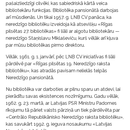
pašaizliedzīgi cilvēki, kas sabiedriskā kārtā veica
bibliotekāru funkcijas. Bibliotēka pansionātā darbojas
arī mūsdienās. Un tikai 1957. g. LNB CV panāca, ka
neredzīgo bibliotēku izveidoja kā atsevišķu «Rīgas
pilsētas 27. bibliotēkas» fi liāli ar algotu bibliotekāru —
neredzīgo Staņislavu Miklaševiču, kurš vēlāk arī kļuva
par mūsu bibliotēkas pirmo direktoru.
Vēlāk, 1961. g. 1. janvārī, pēc LNB CV iniciatīvas fi liāli
pārdēvē par «Rīgas pilsētas 19. Neredzīgo raksta
bibliotēku», kas atradās pavisam nelielās telpās
Neredzīgo pansionātā.
Nu bibliotēka var darboties ar pilnu sparu un atdevi, lai
pierādītu savas eksistences nozīmīgumu. Gadu vēlāk,
1962. g. 23. martā, ar Latvijas PSR Ministru Padomes
rīkojumu tā pāriet valsts pārziņā un tiek pārdēvēta par
«Centrālo Republikānisko Neredzīgo raksta bibliotēku»,
kas savukārt 1992. g. ieguva nosaukumu «Latvijas