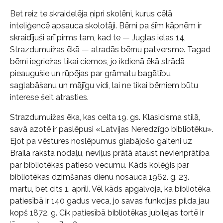
Bet reiz te skraidelēja ņipri skolēni, kurus cēlā
inteliģencē apsauca skolotāji. Bērni pa šīm kāpnēm ir
skraidījuši arī pirms tam, kad te — Juglas ielas 14,
Strazdumuižas ēkā — atradās bērnu patversme. Tagad
bērni iegriežas tikai ciemos, jo ikdienā ēkā strādā
pieaugušie un rūpējas par grāmatu bagātību
saglabāšanu un mājīgu vidi, lai ne tikai bērniem būtu
interese šeit atrasties.
Strazdumuižas ēka, kas celta 19. gs. Klasicisma stilā,
savā azotē ir paslēpusi «Latvijas Neredzīgo bibliotēku».
Ejot pa vēstures noslēpumus glabājošo gaiteni uz
Braila raksta nodaļu, neviļus prātā ataust nevienprātība
par bibliotēkas patieso vecumu. Kāds kolēģis par
bibliotēkas dzimšanas dienu nosauca 1962. g. 23.
martu, bet cits 1. aprīli. Vēl kāds apgalvoja, ka bibliotēka
patiesībā ir 140 gadus veca, jo savas funkcijas pilda jau
kopš 1872. g. Cik patiesībā bibliotēkas jubilejas tortē ir