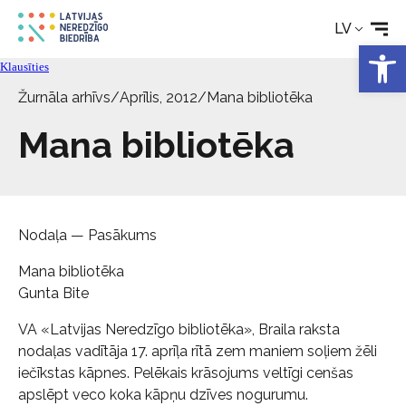
LV
Aktualitātes
Open 
Klausīties
Pakalpojumi
Žurnāla arhīvs
/
Aprīlis, 2012
/
Mana bibliotēka
Mana bibliotēka
Par biedrību
Kontakti
Nodaļa — Pasākums
Mana bibliotēka
Gunta Bite
VA «Latvijas Neredzīgo bibliotēka», Braila raksta
nodaļas vadītāja 17. aprīļa rītā zem maniem soļiem žēli
iečīkstas kāpnes. Pelēkais krāsojums veltīgi cenšas
apslēpt veco koka kāpņu dzīves nogurumu.