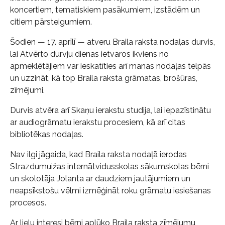
koncertiem, tematiskiem pasākumiem, izstādēm un
citiem pārsteigumiem.
Šodien — 17. aprīlī — atveru Braila raksta nodaļas durvis,
lai Atvērto durvju dienas ietvaros ikviens no
apmeklētājiem var ieskatīties arī manas nodaļas telpās
un uzzināt, kā top Braila raksta grāmatas, brošūras,
zīmējumi.
Durvis atvēra arī Skaņu ierakstu studija, lai iepazīstinātu
ar audiogrāmatu ierakstu procesiem, kā arī citas
bibliotēkas nodaļas.
Nav ilgi jāgaida, kad Braila raksta nodaļā ierodas
Strazdumuižas internātvidusskolas sākumskolas bērni
un skolotāja Jolanta ar daudziem jautājumiem un
neapsīkstošu vēlmi izmēģināt roku grāmatu iesiešanas
procesos.
Ar lielu interesi bērni aplūko Braila raksta zīmējumu