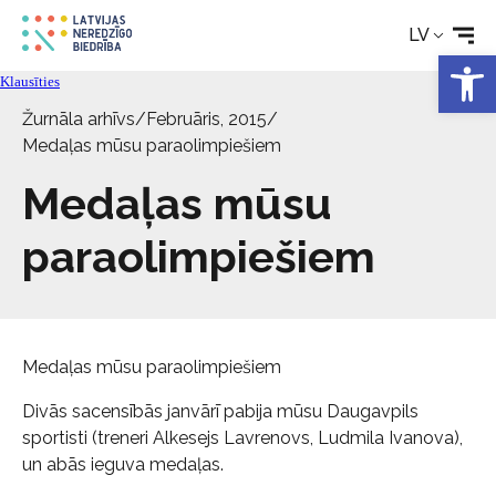
LV
Rehabilitācija
Open 
Klausīties
Tehniskie palīglīdzekļi
Žurnāla arhīvs
/
Februāris, 2015
/
Medaļas mūsu paraolimpiešiem
Medaļas mūsu
Aktualitātes
paraolimpiešiem
Pakalpojumi
Par biedrību
Medaļas mūsu paraolimpiešiem
Kontakti
Divās sacensībās janvārī pabija mūsu Daugavpils
sportisti (treneri Alkesejs Lavrenovs, Ludmila Ivanova),
un abās ieguva medaļas.