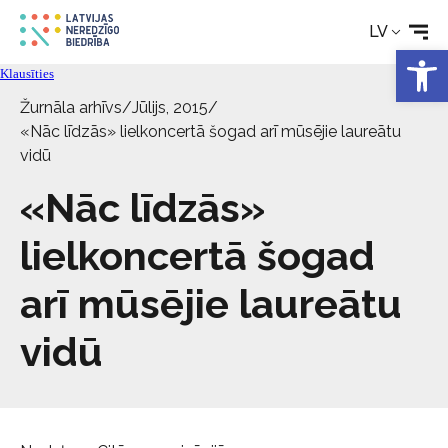
Rehabilitācija
LV
Open 
Tehniskie palīglīdzekļi
Klausīties
Žurnāla arhīvs
/
Jūlijs, 2015
/
«Nāc līdzās» lielkoncertā šogad arī mūsējie laureātu
Aktualitātes
vidū
«Nāc līdzās»
Pakalpojumi
lielkoncertā šogad
Par biedrību
arī mūsējie laureātu
Kontakti
vidū