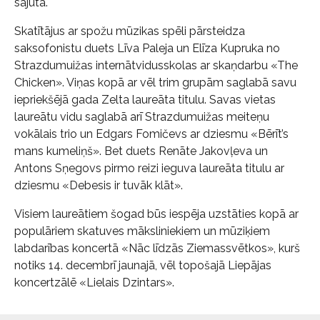
sajūta.
Skatītājus ar spožu mūzikas spēli pārsteidza
saksofonistu duets Līva Paleja un Elīza Kupruka no
Strazdumuižas internātvidusskolas ar skaņdarbu «The
Chicken». Viņas kopā ar vēl trim grupām saglabā savu
iepriekšējā gada Zelta laureāta titulu. Savas vietas
laureātu vidu saglabā arī Strazdumuižas meiteņu
vokālais trio un Edgars Fomičevs ar dziesmu «Bērīt’s
mans kumeliņš». Bet duets Renāte Jakovļeva un
Antons Sņegovs pirmo reizi ieguva laureāta titulu ar
dziesmu «Debesis ir tuvāk klāt».
Visiem laureātiem šogad būs iespēja uzstāties kopā ar
populāriem skatuves māksliniekiem un mūziķiem
labdarības koncertā «Nāc līdzās Ziemassvētkos», kurš
notiks 14. decembrī jaunajā, vēl topošajā Liepājas
koncertzālē «Lielais Dzintars».