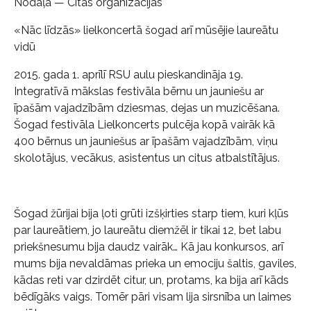
Nodaļa — Citās organizācijās
«Nāc līdzās» lielkoncertā šogad arī mūsējie laureātu
vidū
2015. gada 1. aprīlī RSU aulu pieskandināja 19.
Integratīvā mākslas festivāla bērnu un jauniešu ar
īpašām vajadzībām dziesmas, dejas un muzicēšana.
Šogad festivāla Lielkoncerts pulcēja kopā vairāk kā
400 bērnus un jauniešus ar īpašām vajadzībām, viņu
skolotājus, vecākus, asistentus un citus atbalstītājus.
Šogad žūrijai bija ļoti grūti izšķirties starp tiem, kuri kļūs
par laureātiem, jo laureātu diemžēl ir tikai 12, bet labu
priekšnesumu bija daudz vairāk… Kā jau konkursos, arī
mums bija nevaldāmas prieka un emociju šaltis, gaviles,
kādas reti var dzirdēt citur, un, protams, ka bija arī kāds
bēdīgāks vaigs. Tomēr pāri visam lija sirsnība un laimes