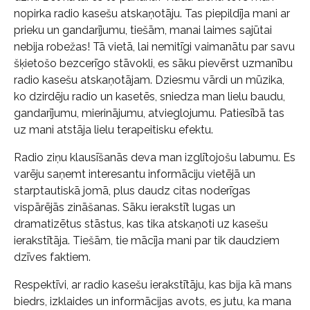
nopirka radio kasešu atskaņotāju. Tas piepildīja mani ar
prieku un gandarījumu, tiešām, manai laimes sajūtai
nebija robežas! Tā vietā, lai nemitīgi vaimanātu par savu
šķietošo bezcerīgo stāvokli, es sāku pievērst uzmanību
radio kasešu atskaņotājam. Dziesmu vārdi un mūzika,
ko dzirdēju radio un kasetēs, sniedza man lielu baudu,
gandarījumu, mierinājumu, atvieglojumu. Patiesībā tas
uz mani atstāja lielu terapeitisku efektu.
Radio ziņu klausīšanās deva man izglītojošu labumu. Es
varēju saņemt interesantu informāciju vietējā un
starptautiskā jomā, plus daudz citas noderīgas
vispārējās zināšanas. Sāku ierakstīt lugas un
dramatizētus stāstus, kas tika atskaņoti uz kasešu
ierakstītāja. Tiešām, tie mācīja mani par tik daudziem
dzīves faktiem.
Respektīvi, ar radio kasešu ierakstītāju, kas bija kā mans
biedrs, izklaides un informācijas avots, es jutu, ka mana