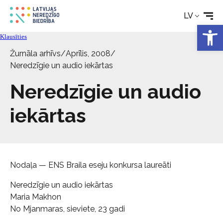
LV
Open 
Aktualitātes
Klausīties
Žurnāla arhīvs
/
Aprīlis, 2008
/
Pakalpojumi
Neredzīgie un audio iekārtas
Neredzīgie un audio
Par biedrību
iekārtas
Kontakti
Nodaļa — ENS Braila eseju konkursa laureāti
Neredzīgie un audio iekārtas
Maria Makhon
No Mjanmaras, sieviete, 23 gadi