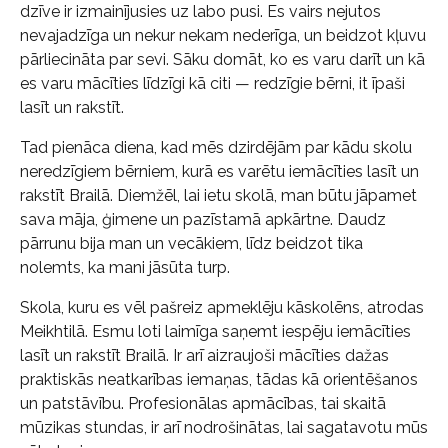
dzīve ir izmainījusies uz labo pusi. Es vairs nejutos
nevajadzīga un nekur nekam nederīga, un beidzot kļuvu
pārliecināta par sevi. Sāku domāt, ko es varu darīt un kā
es varu mācīties līdzīgi kā citi — redzīgie bērni, it īpaši
lasīt un rakstīt.
Tad pienāca diena, kad mēs dzirdējām par kādu skolu
neredzīgiem bērniem, kurā es varētu iemācīties lasīt un
rakstīt Brailā. Diemžēl, lai ietu skolā, man būtu jāpamet
sava māja, ģimene un pazīstamā apkārtne. Daudz
pārrunu bija man un vecākiem, līdz beidzot tika
nolemts, ka mani jāsūta turp.
Skola, kuru es vēl pašreiz apmeklēju kāskolēns, atrodas
Meikhtilā. Esmu loti laimīga saņemt iespēju iemācīties
lasīt un rakstīt Brailā. Ir arī aizraujoši mācīties dažas
praktiskās neatkarības iemaņas, tādas kā orientēšanos
un patstāvību. Profesionālas apmācības, tai skaitā
mūzikas stundas, ir arī nodrošinātas, lai sagatavotu mūs