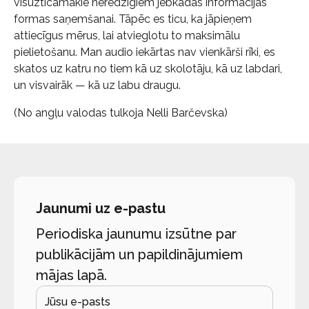
visuzticamākie neredzīgiem jebkādas informācijas
formas saņemšanai. Tāpēc es ticu, ka jāpieņem
attiecīgus mērus, lai atvieglotu to maksimālu
pielietošanu. Man audio iekārtas nav vienkārši rīki, es
skatos uz katru no tiem kā uz skolotāju, kā uz labdari,
un visvairāk — kā uz labu draugu.
(No angļu valodas tulkoja Nelli Barčevska)
Jaunumi uz e-pastu
Periodiska jaunumu izsūtne par
publikācijām un papildinājumiem
mājas lapā.