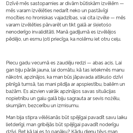
Dzīvē mēs sastopamies ar divām būtiskām izvēlēm —
mēs varam izvēlēties nedarīt neko un pastāvīgi
mocīties no hroniskas vajadzības, vai cita izvēle — mēs
varam izvēlēties pārvarēt un tikt galā ar šķietošo
nenoderīgo invaliditāti. Manā gadījumā es izvēlējos
pēdējo, un esmu ļoti priecīga, ka nolēmu iet otru ceļu.
Piecu gadu vecumā es zaudēju redzi — abas acis. Lai
gan biju pārāk jauna, lai domātu, kā tas ietekmēs manu
nākotni, apzinājos, ka man būs jāpavada atlikušo dzīvi
pilnīgā tumsā, tas mani pildīja ar apspiestību, bailēm un
bažām. Es aizvien vairāk apzinājos savas situācijas
nopietnību un galu galā biju sagrauta ar sevis nožēlu,
skumjām, bezcerību un izmisumu.
Man bija stipra vēlēšanās būt spējīgai pavadīt savu laiku
lietderīgi, man gribējās būt spējīgai pavadīt noderīgu
dzīvi. Bet kā lai es to panāku? Kādu dienu tēvs man