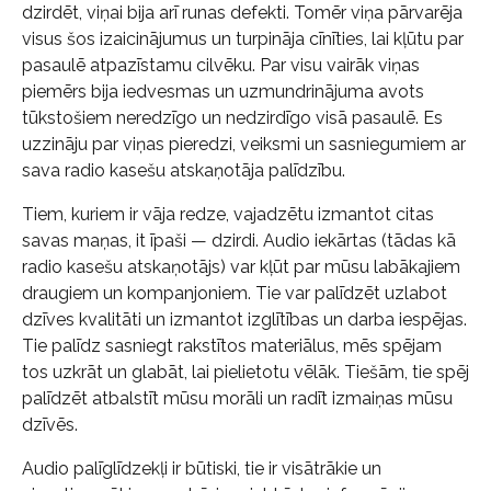
dzirdēt, viņai bija arī runas defekti. Tomēr viņa pārvarēja
visus šos izaicinājumus un turpināja cīnīties, lai kļūtu par
pasaulē atpazīstamu cilvēku. Par visu vairāk viņas
piemērs bija iedvesmas un uzmundrinājuma avots
tūkstošiem neredzīgo un nedzirdīgo visā pasaulē. Es
uzzināju par viņas pieredzi, veiksmi un sasniegumiem ar
sava radio kasešu atskaņotāja palīdzību.
Tiem, kuriem ir vāja redze, vajadzētu izmantot citas
savas maņas, it īpaši — dzirdi. Audio iekārtas (tādas kā
radio kasešu atskaņotājs) var kļūt par mūsu labākajiem
draugiem un kompanjoniem. Tie var palīdzēt uzlabot
dzīves kvalitāti un izmantot izglītības un darba iespējas.
Tie palīdz sasniegt rakstītos materiālus, mēs spējam
tos uzkrāt un glabāt, lai pielietotu vēlāk. Tiešām, tie spēj
palīdzēt atbalstīt mūsu morāli un radīt izmaiņas mūsu
dzīvēs.
Audio palīglīdzekļi ir būtiski, tie ir visātrākie un