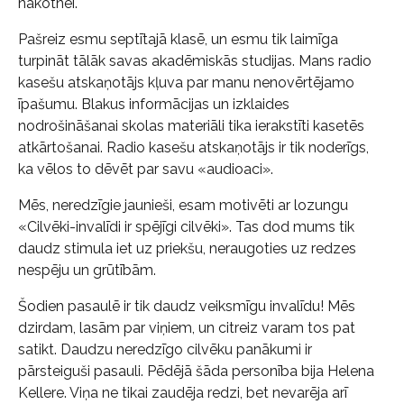
nākotnei.
Pašreiz esmu septītajā klasē, un esmu tik laimīga
turpināt tālāk savas akadēmiskās studijas. Mans radio
kasešu atskaņotājs kļuva par manu nenovērtējamo
īpašumu. Blakus informācijas un izklaides
nodrošināšanai skolas materiāli tika ierakstīti kasetēs
atkārtošanai. Radio kasešu atskaņotājs ir tik noderīgs,
ka vēlos to dēvēt par savu «audioaci».
Mēs, neredzīgie jaunieši, esam motivēti ar lozungu
«Cilvēki-invalīdi ir spējīgi cilvēki». Tas dod mums tik
daudz stimula iet uz priekšu, neraugoties uz redzes
nespēju un grūtībām.
Šodien pasaulē ir tik daudz veiksmīgu invalīdu! Mēs
dzirdam, lasām par viņiem, un citreiz varam tos pat
satikt. Daudzu neredzīgo cilvēku panākumi ir
pārsteiguši pasauli. Pēdējā šāda personība bija Helena
Kellere. Viņa ne tikai zaudēja redzi, bet nevarēja arī