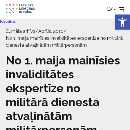
Rehabilitācija
LV
Open 
Klausīties
Tehniskie palīglīdzekļi
Žurnāla arhīvs
/
Aprīlis, 2010
/
No 1. maija mainīsies invaliditātes ekspertīze no militārā
Aktualitātes
dienesta atvaļinātām militārpersonām
No 1. maija mainīsies
Pakalpojumi
invaliditātes
Par biedrību
ekspertīze no
Kontakti
militārā dienesta
atvaļinātām
militārpersonām