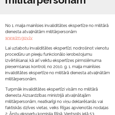
No 1. maija mainīsies invaliditātes ekspertīze no militārā
dienesta atvaļinātām militārpersonām
www.lm.gov.lv
Lai uzlabotu invaliditātes ekspertīzi, nodrošinot vienotu
procedūru un pieeju funkcionālo ierobežojumu
izvērtēšanai, kā arī veiktu ekspertīzes pirmslēmuma
pieņemšanas kontroli, no 2010. g. 1. maija mainīsies
invaliditātes ekspertīze no militārā dienesta atvaļinātām
militārpersonām.
Turpmāk invaliditātes ekspertīzi visām no militārā
dienesta Aizsardzības ministrijā atvaļinātajām
militārpersonām, neatkarīgi no viņu deklarēšanās vai
faktiskās dzīves vietas, veiks Rīgas apvienotās nodaļas
2. Ārstu ekspertu komisija Rīgā, Ventspils ielā 53.