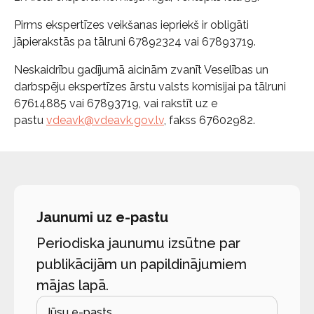
Pirms ekspertīzes veikšanas iepriekš ir obligāti
jāpierakstās pa tālruni 67892324 vai 67893719.
Neskaidrību gadījumā aicinām zvanīt Veselības un
darbspēju ekspertīzes ārstu valsts komisijai pa tālruni
67614885 vai 67893719, vai rakstīt uz e
pastu
vdeavk@vdeavk.gov.lv
, fakss 67602982.
Jaunumi uz e-pastu
Periodiska jaunumu izsūtne par
publikācijām un papildinājumiem
mājas lapā.