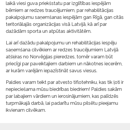
laikā viesi guva priekšstatu par izglītības iespējām
bērniem ar redzes traucējumiem, par rehabilitācijas
pakalpojumu saņemšanas iespējām gan Rīgā, gan citās
teritoriālajās organizācijas visā Latvijā, kā arī par
dažādām sporta un atpūtas aktivitātēm.
Lai arī dažādu pakalpojumu un rehabilitācijas iespēju
saņemšana cilvēkiem ar redzes traucējumiem Latvijā
atšķiras no Norvēģijas pieredzes, tomēr varam būt
priecīgi par paveiktajiem darbiem un nākotnes iecerēm,
ar kurām varējām iepazīstināt savus viesus.
Paldies varam teikt par atvesto tiflotehniku, kas tik ļoti ir
nepieciešama mūsu biedrības biedriem! Paldies sakām
par labajiem vārdiem un ierosinājumiem, kas palīdzēs
turpmākajā darbā, lai padarītu mūsu pilsētu pieejamu
ikvienam cilvēkam.