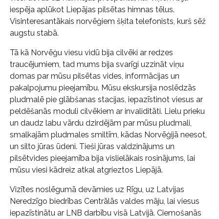
iespēja aplūkot Liepājas pilsētas himnas tēlus.
Visinteresantākais norvēģiem šķita telefonists, kurš sēž
augstu stabā.
Tā kā Norvēģu viesu vidū bija cilvēki ar redzes
traucējumiem, tad mums bija svarīgi uzzināt viņu
domas par mūsu pilsētas vides, informācijas un
pakalpojumu pieejamību. Mūsu ekskursija noslēdzās
pludmalē pie glābšanas stacijas, iepazīstinot viesus ar
peldēšanās moduli cilvēkiem ar invaliditāti. Lielu prieku
un daudz labu vārdu dzirdējām par mūsu pludmali,
smalkajām pludmales smiltīm, kādas Norvēģijā neesot,
un silto jūras ūdeni. Tieši jūras valdzinājums un
pilsētvides pieejamība bija vislielākais rosinājums, lai
mūsu viesi kādreiz atkal atgrieztos Liepājā.
Vizītes noslēgumā devāmies uz Rīgu, uz Latvijas
Neredzīgo biedrības Centrālās valdes māju, lai viesus
iepazīstinātu ar LNB darbību visā Latvijā. Ciemošanās