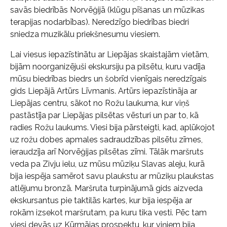
savās biedrībās Norvēģijā (klūgu pīšanas un mūzikas
terapijas nodarbības). Neredzīgo biedrības biedri
sniedza muzikālu priekšnesumu viesiem.
Lai viesus iepazīstinātu ar Liepājas skaistajām vietām,
bijām noorganizējuši ekskursiju pa pilsētu, kuru vadīja
mūsu biedrības biedrs un šobrīd vienīgais neredzīgais
gids Liepājā Artūrs Līvmanis. Artūrs iepazīstināja ar
Liepājas centru, sākot no Rožu laukuma, kur viņš
pastāstīja par Liepājas pilsētas vēsturi un par to, kā
radies Rožu laukums. Viesi bija pārsteigti, kad, aplūkojot
uz rožu dobes apmales sadraudzības pilsētu zīmes,
ieraudzīja arī Norvēģijas pilsētas zīmi. Tālāk maršruts
veda pa Zivju ielu, uz mūsu mūziķu Slavas aleju, kurā
bija iespēja samērot savu plaukstu ar mūziķu plaukstas
atlējumu bronzā. Maršruta turpinājumā gids aizveda
ekskursantus pie taktilās kartes, kur bija iespēja ar
rokām izsekot maršrutam, pa kuru tika vesti. Pēc tam
viesi devās uz Kūrmājas prospektu, kur viņiem bija