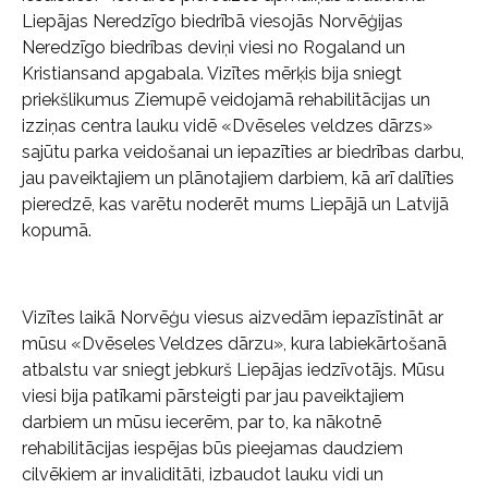
Liepājas Neredzīgo biedrībā viesojās Norvēģijas
Neredzīgo biedrības deviņi viesi no Rogaland un
Kristiansand apgabala. Vizītes mērķis bija sniegt
priekšlikumus Ziemupē veidojamā rehabilitācijas un
izziņas centra lauku vidē «Dvēseles veldzes dārzs»
sajūtu parka veidošanai un iepazīties ar biedrības darbu,
jau paveiktajiem un plānotajiem darbiem, kā arī dalīties
pieredzē, kas varētu noderēt mums Liepājā un Latvijā
kopumā.
Vizītes laikā Norvēģu viesus aizvedām iepazīstināt ar
mūsu «Dvēseles Veldzes dārzu», kura labiekārtošanā
atbalstu var sniegt jebkurš Liepājas iedzīvotājs. Mūsu
viesi bija patīkami pārsteigti par jau paveiktajiem
darbiem un mūsu iecerēm, par to, ka nākotnē
rehabilitācijas iespējas būs pieejamas daudziem
cilvēkiem ar invaliditāti, izbaudot lauku vidi un