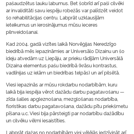
pašaudzētus lauku labumus. Bet šobrīd arī paši cilvēki
ar invaliditāti savu iespēju robežās var palīdzēt veidot
šo rehabilitācijas centru. Labprāt uzklausījām
ieteikumus un ierosinājumus mūsu ieceres
pilnveidošanai.
Kad 2004. gadā vizītes laikā Norvēģijas Neredzīgo
biedrībā mēs iepazināmies ar Universālo Dizainu un šo
ideju atvedām uz Liepāju, ar prieku rādījām Universālā
Dizaina elementus pašu biedrībā (krāsu kontrastus,
vadlīnijas uz ielām un biedrības telpās) un arī pilsētā.
Viesi iepazinās ar mūsu rokdarbu nodarbībām, kuru
laikā bija iespēja vērot dažādu darbu pagatavošanu —
zīda šalles apgleznošana, mezglošanas nodarbība,
floristikas darbu pagatavošana, dažādu pītu priekšmetu
pīšana u.c. Viesi bija pārsteigti par nodarbību dažādību
un cilvēku vēlmi iesaistīties.
Labprāt dažas no nodarbībām viņi vēlējās iedzīvināt arī