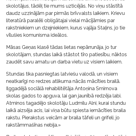
skolotājus, tādēļ tie mums uzticējās. No viņu stāstītā
daudz uzzinājām par pirmās brīvvalsts laikiem. Krievu
literatūrā paralēli obligātajai vielai mācījāmies par
rakstniekiem un dzejniekiem, kurus vajāja Staļins, jo tie
vīlušies komunisma ideālos.
Māsas Geņas klasē tādas lietas nepārrunāja, jo tur
skolotājam, stundas laikā stāstot tīro patiesību, nāktos
zaudēt savu amatu un darba vietu uz visiem laikiem.
Stundas tika pasniegtas latviešu valodā, un visiem
neatkarīgi no redzes atlikuma nācās mācīties brailā.
Ilggadējā sociālā rehabilitētāja Antoņina Smirnova
skolas gados to apguva, lai gan jaunībā redzēja labi.
Atminos tagadējo skolotāju Ludmilu Alni, kurai stundu
laikā aizsēja acis, lai viņa būtu spiesta iemācīties braila
rakstu. Pierakstus veicām ar braila tāfeli un grifeli, jo
rakstāmmašīnas nebija.»