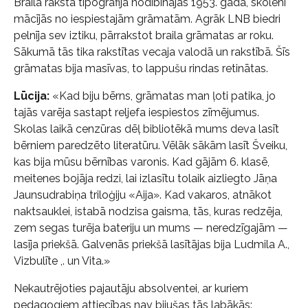
Braila raksta tipogrāfija nodibinājās 1953. gadā, skolēni
mācījās no iespiestajām grāmatām. Agrāk LNB biedri
pelnīja sev iztiku, pārrakstot braila grāmatas ar roku.
Sākumā tās tika rakstītas vecaja valodā un rakstībā. Šīs
grāmatas bija masīvas, to lappušu rindas retinātas.
Lūcija:
«Kad biju bērns, grāmatas man ļoti patika, jo
tajās varēja sastapt reljefa iespiestos zīmējumus.
Skolas laikā cenzūras dēļ bibliotēkā mums deva lasīt
bērniem paredzēto literatūru. Vēlāk sākām lasīt Šveiku,
kas bija mūsu bērnības varonis. Kad gājām 6. klasē,
meitenes bojāja redzi, lai izlasītu tolaik aizliegto Jāņa
Jaunsudrabiņa triloģiju «Aija». Kad vakaros, atnākot
naktsauklei, istabā nodzisa gaisma, tās, kuras redzēja,
zem segas turēja bateriju un mums — neredzīgajām —
lasīja priekšā. Galvenās priekšā lasītājas bija Ludmila A.,
Vizbulīte ,. un Vita.»
Nekautrējoties pajautāju absolventei, ar kuriem
pedagogiem attiecības nav bijušas tās labākās: