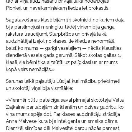
tad ar viņa audzināšanu brīvajā laikā nodarbojās
Pionieri, un neveiksminiekam liedza iet brokastīs.
Sagatavošanas klasē bijām 14 skolnieki, no kuriem daļa
bija pārslimojuši meningītu, tādēļ viņiem bija garīga
rakstura traucējumi. Starpbrīžos un brīvajā laikā,
audzinātājai izejot no klases, tie kliedza nenormālā
balsī, ko mums — garīgi veselajiem — nācās klausīties
diendienā vesela gada garumā. Sākot skolas gaitas 1.
klasē, šie bērni tika aizsūtīti uz palīgklasi un ar mums
kopā vairs nemācījās.»
Sarunas laikā pajautāju Lūcijai, kuri mācību priekšmeti
un skolotāji viņai bija vismīļākie:
«Vienmēr būšu pateicīga savai pirmajai skolotajai Veltai
Zaļkalnei par labajām zināšanām un dzīves gudrību, ko
viņa mums spēja dot. Par klases audzinātāju strādāja
Anna Malvese, kura bija inteliģenta un smalka dāma.
Diemžēl slimības dēļ Malvesītei darbu nācās pamest.