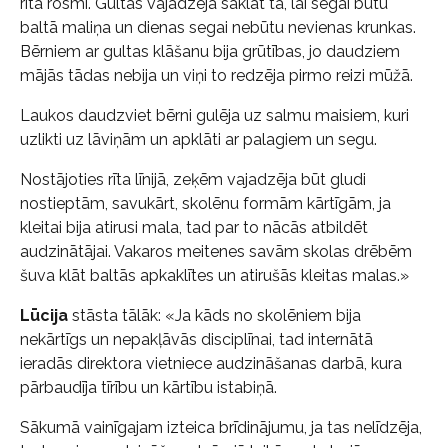
rīta rosmi. Gultas vajadzēja saklāt tā, lai segai būtu
baltā maliņa un dienas segai nebūtu nevienas krunkas.
Bērniem ar gultas klāšanu bija grūtības, jo daudziem
mājās tādas nebija un viņi to redzēja pirmo reizi mūžā.
Laukos daudzviet bērni gulēja uz salmu maisiem, kuri
uzlikti uz lāviņām un apklāti ar palagiem un segu.
Nostājoties rīta līnijā, zeķēm vajadzēja būt gludi
nostieptām, savukārt, skolēnu formām kārtīgām, ja
kleitai bija atirusi mala, tad par to nācās atbildēt
audzinātājai. Vakaros meitenes savām skolas drēbēm
šuva klāt baltās apkaklītes un atirušās kleitas malas.»
Lūcija
stāsta tālāk: «Ja kāds no skolēniem bija
nekārtīgs un nepakļāvās disciplīnai, tad internātā
ieradās direktora vietniece audzināšanas darbā, kura
pārbaudīja tīrību un kārtību istabiņā.
Sākumā vainīgajam izteica brīdinājumu, ja tas nelīdzēja,