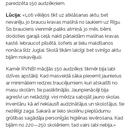
paredzēta 150 audzēkņiem.
Lūcija:
«Ļoti vēlējos tikt uz atklāšanas aktu, bet
nevarēju, jo braucu kravas mašīnā no laukiem uz Rīgu.
Šis brauciens vienmēr paliks atmiņā, jo mēs, bērni,
dodoties garajā ceļā, nakti pārlaidām mašīnas kravas
kastē. Iebraucot pilsētā, šoferis ar lielu maldīšanos
nonāca līdz Juglai. Skolā tikām laicīgi, bet svinīgo aktu
bijām nokavējuši.
Kamēr RVNBI mācījās 150 audzēkņi, tikmēr bija labi
dzīves apstākļi. Kad masveidā sāka pieņemt jauniešus
ar minimāliem redzes traucējumiem, kuri atskaitīti no
masu skolām, tie pasliktinājās. Jaunpienācēji bija
agresīvi un nelādzīgi, viņi mēdza sabojāt jauno skolas
inventāru, kā arī neklausīt audzinātājus un skolotājus, tie
nežēlīgi zaga. Sakarā ar lielo skolēnu pieplūdumu
grūtības sagādāja personīgās higiēnas ievērošana. Kad
bijām no 220—250 skolēniem, tad vairs labi nebija.»