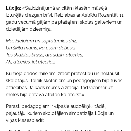
Lūcija:
«Salīdzinājumā ar citām klasēm mūsējā
izturējās diezgan brīvi. Reiz abas ar Astrīdu Rozentāli 11
gadu vecumā gājām pa plašajiem skolas gaiteņiem un
dziedājām dziesmiņu:
Mēs klejojām un sapratāmies drīz,
Un šķita mums, ka esam debesīs,
Tos skaistos brīžus, draudziņ, atceries,
Ak, atceries, jel atceries.
Kumeļa gados mīlējām izrādīt pretestību un neklausīt
skolotājus. Tolaik skolēniem un pedagogiem bija tuvas
attiecības. Ja kāds mums aizrādīja, tad vienmēr uz
mēles bija gatava atbilde ko atcirst.»
Parasti pedagogiem ir «īpašie audzēkņi», tādēļ
pajautāju, kuriem skolotājiem simpatizēja Lūcija un
viņas klasesbiedri: