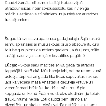
Daudzi žurnāla «Rosme» lasītāji ir absolvējuši
Strazdumuižas internātvidussskolu, kas ir vienīgā
mācību iestāde valstī bērniem un jauniešiem ar redzes
traucējumiem.
Šogad tā svin savu apaļo 140 gadu jubileju. Šajā sakarā
esmu aprunājies ar mūsu skolas bijušo absolventi, kura
to ir beigusi pirms daudziem gadiem. Ļaušu jums, mīļie
lasītāji, caur viņas atmiņām ieskatīties pagātnē.
Lūcija:
«Skolā sāku mācīties 1958. gadā, tā atradās
tagadējā LNerB ekā. Mūs baroja labi, bet pa retam zupā
peldēja tārpi vai arī galdā tika liktas sapuvušas saknes,
labi, ka vecākā māsa Anastasija dežūrēja virtuvē un
vienmēr mani brīdināja, ko drīkst bāzt mutē pie
kopgalda un ko nē. Ēdām no dzelzs bļodiņām, jo tolaik
trauku mums nebija. Ļoti daudzi bērni slimoja ar
dizentēriju, un skolas telpās valdīja nežēlīgs aukstums.