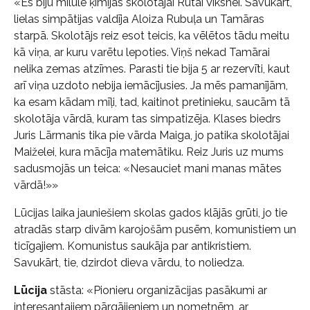
«Es biju mīlule ķīmijas skolotājai Rutai Vīksnei. Savukārt,
lielas simpātijas valdīja Aloiza Rubuļa un Tamāras
starpā. Skolotājs reiz esot teicis, ka vēlētos tādu meitu
kā viņa, ar kuru varētu lepoties. Viņš nekad Tamārai
nelika zemas atzīmes. Parasti tie bija 5 ar rezervīti, kaut
arī viņa uzdoto nebija iemācījusies. Ja mēs pamanījām,
ka esam kādam mīļi, tad, kaitinot pretinieku, saucām tā
skolotāja vārdā, kuram tas simpatizēja. Klases biedrs
Juris Lārmanis tika pie vārda Maiga, jo patika skolotājai
Maiželei, kura mācīja matemātiku. Reiz Juris uz mums
sadusmojās un teica: «Nesauciet mani manas mātes
vārdā!»»
Lūcijas laika jauniešiem skolas gados klājās grūti, jo tie
atradās starp divām karojošām pusēm, komunistiem un
ticīgajiem. Komunistus saukāja par antikristiem.
Savukārt, tie, dzirdot dieva vārdu, to noliedza.
Lūcija
stāsta: «Pionieru organizācijas pasākumi ar
interesantajiem pārgājieniem un nometnēm, ar