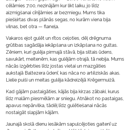
cēlāmies 7:00, nezinājām kur likt laiku, jo līdz
aizmigšanai cīnījāmies ar bezmiegu. Mums tika
piešķirtas divas plānās segas, no kurām viena bija
vilnas, bet otra — flaneļa.
Vakaros ejot gulēt un rītos ceļoties, dēļ drēgnuma
grūtibas sagādāja iekāpšana un izkāpšana no gultas.
Zēniem, kuri gulēja pirmajā stāvā, bija siltais ūdens,
savukārt, meitenēm, kas gulējām otrajā, tā nebija. Mums
nācās izģērbties līdz jostas vietai un mazgāties
aukstajā Baltezera ūdenī, kas nāca no artēziskās akas.
Lielie puiši un meitas gulēja kādreizējā Krēgermuižā.
Kad gājām pastaigāties, kājās bija kirzas zābaki, kurus
līdz malām piesmēlām ar sniegu. Atnākot no pastaigas,
apavus nepārvilka, tādēļ līdz gulētiešanai nācās
nostaigāt slapjām kājām.
Jaunajā skolā dienu iesākām sapulcējoties gaitenī uz