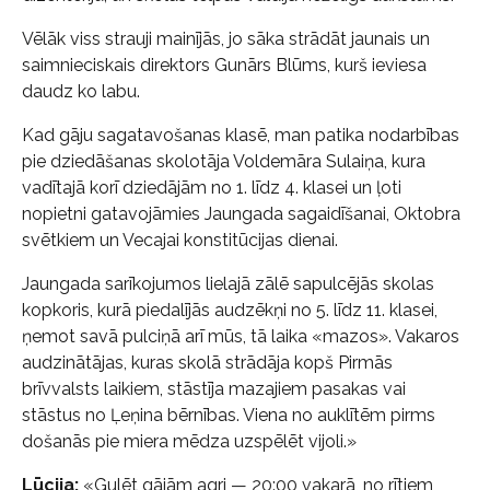
Vēlāk viss strauji mainījās, jo sāka strādāt jaunais un
saimnieciskais direktors Gunārs Blūms, kurš ieviesa
daudz ko labu.
Kad gāju sagatavošanas klasē, man patika nodarbības
pie dziedāšanas skolotāja Voldemāra Sulaiņa, kura
vadītajā korī dziedājām no 1. līdz 4. klasei un ļoti
nopietni gatavojāmies Jaungada sagaidīšanai, Oktobra
svētkiem un Vecajai konstitūcijas dienai.
Jaungada sarīkojumos lielajā zālē sapulcējās skolas
kopkoris, kurā piedalījās audzēkņi no 5. līdz 11. klasei,
ņemot savā pulciņā arī mūs, tā laika «mazos». Vakaros
audzinātājas, kuras skolā strādāja kopš Pirmās
brīvvalsts laikiem, stāstīja mazajiem pasakas vai
stāstus no Ļeņina bērnības. Viena no auklītēm pirms
došanās pie miera mēdza uzspēlēt vijoli.»
Lūcija:
«Gulēt gājām agri — 20:00 vakarā, no rītiem