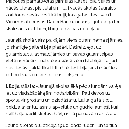
Mācoties pamatskolas pirmajās klasēs, bija bailes un
nācās pierast pie lielajiem, kuri vecās skolas šaurajos
koridoros nesās virsū kā buļļi, kas gatavi tevi samīt.
Vienmēr atcerēšos Dagni Baumani, kurš, ejot pa gaiteni,
skaļi sauca: «Libriņi, libriņi, pavācas no ceļa!»
Jaunajā skolā vairs pa kājām viens otram nemaisījāmies,
jo skanīgie gaiteņi bija plašāki. Dažreiz, ejot uz
guļamistabu, apmaldījāmies un savas guļamtelpas
vietā nonācām tualetē vai kādā zēnu istabiņā. Tagad
pusdienās galdā tika likti trīs ēdieni, bija jauki mācīties
ēst no traukiem ar nazīti un dakšiņu.»
Lūcija
stāsta: «Jaunajā skolas ēkā pēc stundām varēja
iet uz visdažādākajām nodarbībām. Pati devos uz
sporta vingrošanu un dziedāšanu. Laika gaitā skolu
beidza ar entuziasmu apveltītie un gudrie jaunieši, kuri
palīdzēja vadīt skolas dzīvi, un tā pamazām apsīka.»
Jauno skolas ēku atklāja 1960. gada rudenī, un tā tika