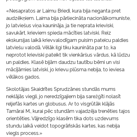
«Nesapratos ar Laimu Briedi, kura bija neganta pret
audzēkņiem. Laima bija pārliecināta nacionālkomuniste,
jo latviešus viņa kaunināja, ja tie neprata krieviski,
savukārt, krieviem spieda mācīties latviski. Reiz
ekskursijas laikā krievvalodīgam puisim pateicu paldies
latviešu valodā. Vēlāk ilgi tiku kaunināta par to, ka
neprotot krieviski pateikt tik vienkāršus vārdus, kā lūdzu
un paldies. Klasē bijām daudzu tautību bērni un visi
mācījāmies latviski, jo krievu plūsma nebija, to ieviesa
vēlākos gados.
Skolotājas Skaidrītes Sprudzānes stundās mums
neklājās viegli, jo neredzīgajiem bija sarežģīti nolasīt
reljefās kartes un globusus. Ar to visgrūtāk klājās
Tamārai M., kurai pēc stundām vajadzēja trenēties tajos
orientēties. Vājredzīgo klasēm tika dots uzdevums
stundu laikā veidot topogrāfiskās kartes, kas nebija
viegls process.»