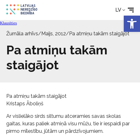
LV
Open 
Kontakti
Klausīties
Žurnāla arhīvs
/
Maijs, 2012
/
Pa atmiņu takām staigājot
Pa atmiņu takām
staigājot
Pa atmiņu takām staigājot
Kristaps Āboliņš
Ar vislielāko sirds siltumu atceramies savas skolas
gaitas, kuras paliek atmiņā visu mūžu, tie ir iespaidi par
pirmo mīlestību, jūtām un pārdzīvojumiem.