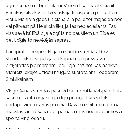
ugunskuriem nebija peļami. Viņiem tika mācīts cienīt
vecākus cilvēkus, sabiedriskajā transportā padot tiem
vietu. Pioniera gods un cieņa bija palīdzēt mājas darbos
vai pārvest pāri ielai cilvēku, ja tas nepieciešams. Tas
viss savā būtībā bija aizgūts no baušļiem un Bībeles,
bet ticīgie to nevēlējās saprast.
Ļaunprātīgi neapmeklējām mācību stundas. Reiz
stundu laikā skrēju lejā pa kāpnēm un pusstāvā,
pieķeroties pie margām, lēcu lejā, nezinot kas apakšā.
Vienreiz lēkājot uzlēcu mugurā skolotājam Teodoram
Smilškalnam.
Vingrošanas stundas pasniedza Ludmilla Veispāle, kura
sākumā skolā organizēja deju pulciņu, kurš vēlāk
pārtapa vingrošanas pulciņā. Dažām meitenēm patika
mākslas vingrošana, bet pamatā mēs nodarbojāmies ar
sporta vingrošanu.