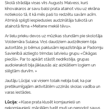
Skolā strādāja viņas vīrs Augusts Malvess, kurš
kīnovakaros ar savu balsi prata atainot visu uz ekrāna
notiekošo tā, it kā mēs paši to redzētu savām acīm.
Atmiņā spilgti iespiedusies audzinātāja tulkotā un
atainotā filma «Meitene meklē tēvu».
Ar lielu prieku devos uz mūzikas stundām pie skolotāja
Voldemāra Sulaiņa. Viņš daudziem audzēkņiem bija
autoritāte, jo bērnus paklusām iepazīstināja ar Padomju
Savienībā aizliegto trimdas latviešu grupu «Čikāgas
piecīši». Par to apkārt stāstīt nedrīkstēja, grupas
audioieraksti bija jāklausās aiz aizklātiem logiem un
slēgtām durvīm. »
Jautāju Lūcijai, vai viņiem tolaik nebija bail, ka par
pretlikumīgajām aktivitātēm uzzinās skolas vadība un
varas iestādes.
Lūcija:
«Klase prata klusēt komjaunieši un
nekomjaunieši, mācējām turēt muti un nenodot savus