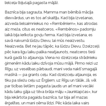
lielceļa (bijušajā pagasta mājā).
Baznīca bija sagrauta. Mamma man bērnībā mācīja
dievvārdus, un es tos arī skaitīju. Kad bija izvešanas,
aizveda lielsaimniekus no «Rembēniem», kas atrodas
aiz meža, citus es neatceros. «Rembēnos» padomju
laikā bija ierīkota govju ferma. Kad bija izvešana, es
savā naivumā lūdzu Dievu, lai mūs neaizvestu.
Neaizveda. Bet ne jau tāpēc, ka lūdzu Dievu. Dzelzceļš
pēc kara ilgu laiku palika neatjaunots, neatceros tieši
kurā gadā to atjaunoja. Viena no dzelzceļa strādnieku
ģimenēm kādu laiku dzīvoja mūsu mājā. Pirmo reizi uz
Rīgu, uz veselības pārbaudi, mani veda naktī smagajā
mašīnā — pa grants ceļu. Kad dzelzceļu atjaunoja, es
tiku pa sliežu ceļu uz Ērgļiem, uz Rīgu un tālāk. Jā, vēl
par ticības lietām: pagasta ļaudis un arī mani vecāki
kādu laiku gāja uz tēva brāļa māju «Jaunklapčas», kur
bija iekārtota pagaidu baznīca, tur bija arī mazas
ērģelītes, un mani ņēma līdzi. Pēc kāda laika vairs