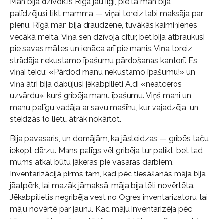
Man bija dzīvoklis Rīgā jau ilgi, pie tā man bija
palīdzējusi tikt mamma — viņai toreiz labi maksāja par
pienu. Rīgā man bija draudzene, tuvākās kaimiņienes
vecākā meita. Viņa sen dzīvoja citur, bet bija atbraukusi
pie savas mātes un ienāca arī pie manis. Viņa toreiz
strādāja nekustamo īpašumu pārdošanas kantorī. Es
viņai teicu: «Pārdod manu nekustamo īpašumu!» un
viņa ātri bija dabūjusi jēkabpilieti Aldi «neatceros
uzvārdu», kurš gribēja manu īpašumu. Viņš mani un
manu palīgu vadāja ar savu mašīnu, kur vajadzēja, un
steidzās to lietu ātrāk nokārtot.
Bija pavasaris, un domājām, ka jāsteidzas — gribēs taču
iekopt dārzu. Mans palīgs vēl gribēja tur palikt, bet tad
mums atkal būtu jāķeras pie vasaras darbiem.
Inventarizācijā pirms tam, kad pēc tiesāšanās māja bija
jāatpērk, lai mazāk jāmaksā, māja bija lēti novērtēta.
Jēkabpilietis negribēja vest no Ogres inventarizatoru, lai
māju novērtē par jaunu. Kad māju inventarizēja pēc