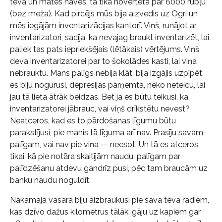
tēva un mātes nāves, tā tika novērtēta par 6000 rubļu
(bez meža). Kad pircējs mūs bija aizvedis uz Ogri un
mēs iegājām inventarizācijas kantorī. Viņš, runājot ar
inventarizatori, sacīja, ka nevajag braukt inventarizēt, lai
paliek tas pats iepriekšējais (lētākais) vērtējums. Viņš
deva inventarizatorei par to šokolādes kasti, lai viņa
nebrauktu. Mans palīgs nebija klāt, bija izgājis uzpīpēt,
es biju nogurusi, depresijas pārņemta, neko neteicu, lai
jau tā lieta ātrāk beidzas. Bet ja es būtu teikusi, ka
inventarizatorei jābrauc, vai viņš drīkstētu nevest?
Neatceros, kad es to pārdošanas līgumu būtu
parakstījusi, pie manis tā līguma arī nav. Prasīju savam
palīgam, vai nav pie viņa — neesot. Un tā es atceros
tikai, kā pie notāra skaitījām naudu, palīgam par
palīdzēšanu atdevu gandrīz pusi, pēc tam braucām uz
banku naudu noguldīt.
Nākamajā vasarā biju aizbraukusi pie sava tēva radiem,
kas dzīvo dažus kilometrus tālāk, gāju uz kapiem gar