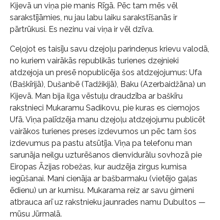
Kijevā un viņa pie manis Rīgā. Pēc tam mēs vēl
sarakstījāmies, nu jau labu laiku sarakstīšanās ir
pārtrūkusi. Es nezinu vai viņa ir vēl dzīva.
Ceļojot es taisīju savu dzejoļu parindeņus krievu valodā,
no kuriem vairākās republikās turienes dzejnieki
atdzejoja un presē nopublicēja šos atdzejojumus: Ufa
(Baškīrijā), Dušanbē (Tadžikijā), Baku (Azerbaidžāna) un
Kijevā. Man bija ilga vēstuļu draudzība ar baškīru
rakstnieci Mukaramu Sadikovu, pie kuras es ciemojos
Ufā. Viņa palīdzēja manu dzejoļu atdzejojumu publicēt
vairākos turienes preses izdevumos un pēc tam šos
izdevumus pa pastu atsūtīja. Viņa pa telefonu man
sarunāja neilgu uzturēšanos dienvidurālu sovhozā pie
Eiropas Āzijas robežas, kur audzēja zirgus kumisa
iegūšanai. Mani cienāja ar bašbarmaku (vietējo gaļas
ēdienu) un ar kumisu. Mukarama reiz ar savu ģimeni
atbrauca arī uz rakstnieku jaunrades namu Dubultos —
mūsu Jūrmalā.