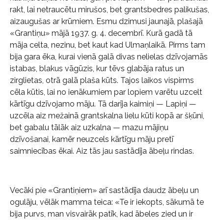
rakt, lai netraucētu mirušos, bet grantsbedres palikušas,
aizaugušas ar krūmiem. Esmu dzimusi jaunajā, plašajā
«Grantiņu» mājā 1937. g. 4. decembrī. Kurā gadā tā
māja celta, nezinu, bet kaut kad Ulmaņlaikā. Pirms tam
bija gara ēka, kurai vienā galā divas nelielas dzīvojamās
istabas, blakus vāgūzis, kur tēvs glabāja ratus un
zirglietas, otrā galā plaša kūts. Tajos laikos vispirms
cēla kūtis, lai no ienākumiem par lopiem varētu uzcelt
kārtīgu dzīvojamo māju. Tā darīja kaimiņi — Lapiņi —
uzcēla aiz mežainā grantskalna lielu kūti kopā ar šķūni,
bet gabalu tālāk aiz uzkalna — mazu mājiņu
dzīvošanai, kamēr neuzcels kārtīgu māju pretī
saimniecības ēkai. Aiz tās jau sastādīja ābeļu rindas.
Vecāki pie «Grantiņiem» arī sastādīja daudz ābeļu un
ogulāju, vēlāk mamma teica: «Te ir iekopts, sākumā te
bija purvs, man visvairāk patīk, kad ābeles zied un ir