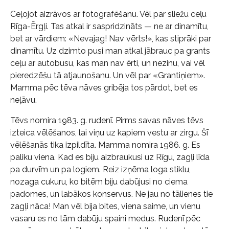
Ceļojot aizrāvos ar fotografēšanu. Vēl par sliežu ceļu
Rīga-Ērgļi. Tas atkal ir saspridzināts — ne ar dinamītu,
bet ar vārdiem: «Nevajag! Nav vērts!», kas stiprāki par
dinamītu. Uz dzimto pusi man atkal jābrauc pa grants
ceļu ar autobusu, kas man nav ērti, un nezinu, vai vēl
pieredzēšu tā atjaunošanu. Un vēl par «Grantiņiem».
Mamma pēc tēva nāves gribēja tos pārdot, bet es
neļāvu.
Tēvs nomira 1983. g. rudenī. Pirms savas nāves tēvs
izteica vēlēšanos, lai viņu uz kapiem vestu ar zirgu. Šī
vēlēšanās tika izpildīta. Mamma nomira 1986. g. Es
paliku viena. Kad es biju aizbraukusi uz Rīgu, zagļi līda
pa durvīm un pa logiem. Reiz izņēma loga stiklu,
nozaga cukuru, ko bitēm biju dabūjusi no ciema
padomes, un labākos konservus. Ne jau no tālienes tie
zagļi nāca! Man vēl bija bites, viena saime, un vienu
vasaru es no tām dabūju spaini medus. Rudenī pēc