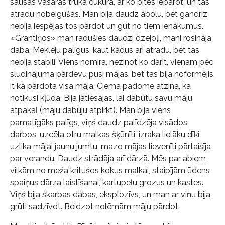
sausās vasaras trūka cukura, ar ko bites iebarot, un tās
atradu nobeigušās. Man bija daudz ābolu, bet gandrīz
nebija iespējas tos pārdot un gūt no tiem ienākumus.
«Grantiņos» man radušies daudzi dzejoļi, mani rosināja
daba. Meklēju palīgus, kaut kādus arī atradu, bet tas
nebija stabili. Viens nomira, nezinot ko darīt, vienam pēc
sludinājuma pārdevu pusi mājas, bet tas bija noformējis,
it kā pārdota visa māja. Ciema padome atzina, ka
notikusi kļūda. Bija jātiesājas, lai dabūtu savu māju
atpakaļ (māju dabūju atpirkt). Man bija viens
pamatīgāks palīgs, viņš daudz palīdzēja visādos
darbos, uzcēla otru malkas šķūnīti, izraka lielāku dīķi,
uzlika mājai jaunu jumtu, mazo mājas lievenīti pārtaisīja
par verandu. Daudz strādāja arī dārzā. Mēs par abiem
vilkām no meža kritušos kokus malkai, staipījām ūdens
spaiņus dārza laistīšanai, kartupeļu grozus un kastes.
Viņš bija skarbas dabas, eksplozīvs, un man ar viņu bija
grūti sadzīvot. Beidzot nolēmām māju pārdot.