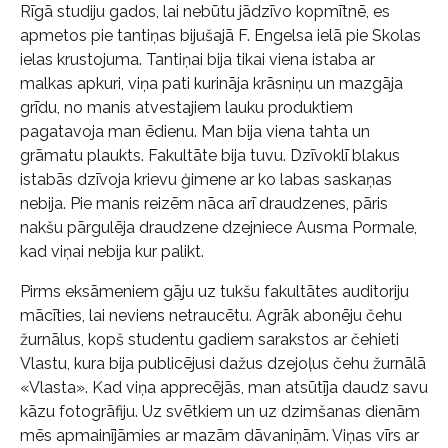
Rīgā studiju gados, lai nebūtu jādzīvo kopmītnē, es
apmetos pie tantiņas bijušajā F. Engelsa ielā pie Skolas
ielas krustojuma. Tantiņai bija tikai viena istaba ar
malkas apkuri, viņa pati kurināja krāsniņu un mazgāja
grīdu, no manis atvestajiem lauku produktiem
pagatavoja man ēdienu. Man bija viena tahta un
grāmatu plaukts. Fakultāte bija tuvu. Dzīvoklī blakus
istabās dzīvoja krievu ģimene ar ko labas saskaņas
nebija. Pie manis reizēm nāca arī draudzenes, pāris
nakšu pārgulēja draudzene dzejniece Ausma Pormale,
kad viņai nebija kur palikt.
Pirms eksāmeniem gāju uz tukšu fakultātes auditoriju
mācīties, lai neviens netraucētu. Agrāk abonēju čehu
žurnālus, kopš studentu gadiem sarakstos ar čehieti
Vlastu, kura bija publicējusi dažus dzejoļus čehu žurnālā
«Vlasta». Kad viņa apprecējās, man atsūtīja daudz savu
kāzu fotogrāfiju. Uz svētkiem un uz dzimšanas dienām
mēs apmainījāmies ar mazām dāvaniņām. Viņas vīrs ar