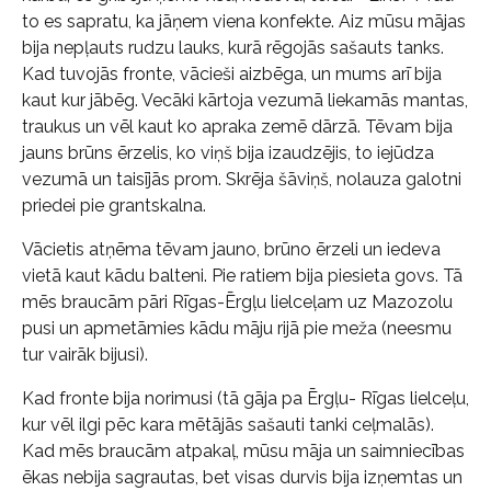
to es sapratu, ka jāņem viena konfekte. Aiz mūsu mājas
bija nepļauts rudzu lauks, kurā rēgojās sašauts tanks.
Kad tuvojās fronte, vācieši aizbēga, un mums arī bija
kaut kur jābēg. Vecāki kārtoja vezumā liekamās mantas,
traukus un vēl kaut ko apraka zemē dārzā. Tēvam bija
jauns brūns ērzelis, ko viņš bija izaudzējis, to iejūdza
vezumā un taisījās prom. Skrēja šāviņš, nolauza galotni
priedei pie grantskalna.
Vācietis atņēma tēvam jauno, brūno ērzeli un iedeva
vietā kaut kādu balteni. Pie ratiem bija piesieta govs. Tā
mēs braucām pāri Rīgas-Ērgļu lielceļam uz Mazozolu
pusi un apmetāmies kādu māju rijā pie meža (neesmu
tur vairāk bijusi).
Kad fronte bija norimusi (tā gāja pa Ērgļu- Rīgas lielceļu,
kur vēl ilgi pēc kara mētājās sašauti tanki ceļmalās).
Kad mēs braucām atpakaļ, mūsu māja un saimniecības
ēkas nebija sagrautas, bet visas durvis bija izņemtas un