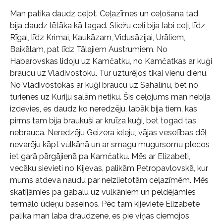
Man patika daudz ceļot. Ceļazīmes un ceļošana tad
bija daudz lētāka kā tagad. Sliežu ceļi bija labi ceļi, līdz
Rīgai, līdz Krimai, Kaukāzam, Vidusāzijai, Urāliem,
Baikālam, pat līdz Tālajiem Austrumiem. No
Habarovskas lidoju uz Kamčatku, no Kamčatkas ar kuģi
braucu uz Vladivostoku. Tur uzturējos tikai vienu dienu.
No Vladivostokas ar kuģi braucu uz Sahalīnu, bet no
turienes uz Kuriļu salām netiku. Šis ceļojums man nebija
izdevies, es daudz ko neredzēju, labāk bija tiem, kas
pirms tam bija braukuši ar kruīza kuģi, bet togad tas
nebrauca. Neredzēju Geizera ieleju, vājas veselības dēļ
nevarēju kāpt vulkānā un ar smagu mugursomu plecos
iet garā pārgājienā pa Kamčatku. Mēs ar Elizabeti,
vecāku sievieti no Kijevas, palikām Petropavlovskā, kur
mums atdeva naudu par neizlietotām ceļazīmēm. Mēs
skatījāmies pa gabalu uz vulkāniem un peldējāmies
termālo ūdeņu baseinos. Pēc tam kijeviete Elizabete
palika man laba draudzene, es pie viņas ciemojos