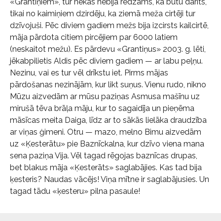
«Grantiņiem», tur nekas nebija redzams, ka būtu darīts,
tikai no kaimiņiem dzirdēju, ka ziemā meža cirtēji tur
dzīvojuši. Pēc diviem gadiem mežs bija izcirsts kailcirtē,
māja pārdota citiem pircējiem par 6000 latiem
(neskaitot mežu). Es pārdevu «Grantiņus» 2003. g. lēti,
jēkabpilietis Aldis pēc diviem gadiem — ar labu peļņu.
Nezinu, vai es tur vēl drīkstu iet. Pirms mājas
pārdošanas nezinājām, kur likt suņus. Vienu rudo, nikno
Mūzu aizvedām ar mūsu paziņas Asmusa mašīnu uz
mirušā tēva brāļa māju, kur to sagaidīja un pieņēma
māsīcas meita Daiga, līdz ar to sākās lielāka draudzība
ar viņas ģimeni. Otru — mazo, melno Bimu aizvedām
uz «Ķesterātu» pie Baznīckalna, kur dzīvo viena mana
sena paziņa Vija. Vēl tagad rēgojas baznīcas drupas,
bet blakus māja «Ķesterāts» saglabājies. Kas tad bija
ķesteris? Naudas vācējs! Viņa mītne ir saglabājusies. Un
tagad tādu «ķesteru» pilna pasaule!