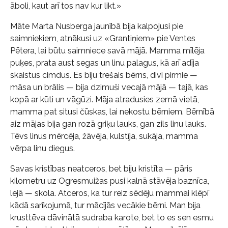
āboli, kaut arī tos nav kur likt.»
Māte Marta Nusberga jaunībā bija kalpojusi pie
saimniekiem, atnākusi uz «Grantiņiem» pie Ventes
Pētera, lai būtu saimniece savā mājā. Mamma mīlēja
puķes, prata aust segas un linu palagus, kā arī adīja
skaistus cimdus. Es biju trešais bērns, divi pirmie —
māsa un brālis — bija dzimuši vecajā mājā — tajā, kas
kopā ar kūti un vāgūzi. Māja atradusies zemā vietā,
mamma pat situsi čūskas, lai nekostu bērniem. Bērnībā
aiz mājas bija gan rozā griķu lauks, gan zils linu lauks.
Tēvs linus mērcēja, žāvēja, kulstīja, sukāja, mamma
vērpa linu diegus.
Savas kristības neatceros, bet biju kristīta — pāris
kilometru uz Ogresmuižas pusi kalnā stāvēja baznīca,
lejā — skola. Atceros, ka tur reiz sēdēju mammai klēpī
kādā sarīkojumā, tur mācījās vecākie bērni. Man bija
krusttēva dāvinātā sudraba karote, bet to es sen esmu