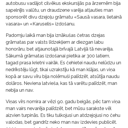
autobusu vadājot cilvēkus ekskursijās pa ārzemēm bija
sapelnījis valūtu, un draudzene varēja atļauties man
sponsorēt divu dzejoļu grāmatu «Sausā vasara, lietainā
vasara» un «Karuselis» izdošanu.
Padomju laikā man bija iznākušas četras dzejas
grāmatas par valsts līdzekļiem ar diezgan labu
honorāru, bet atjaunotajā brīvajā Latvijā tā nevarēja.
Sākumā grāmatas izdošanai pietika ar 300 latiem,
tagad prasa krietni vairāk. Es čehietei naudu nelūdzu un
nedrīkstēju lūgt, tikai uzrakstīju kā man klājas, un viņa
kopā ar savu vīru bija nolēmuši palīdzēt, atsūtīja naudu
dolāros. Neviena latvieša, kas tā varētu palīdzēt, man
nebija un nav.
Viņas vīrs nomira ar vēzi 90. gadu beigās, pēc tam viņa
man vairs nevarēja palīdzēt, bet mūsu sarakste vēl
aizvien turpinās. Es tiku tulkojusi un atdzejojusi no čehu
valodas, bet gandrīz neko man nav izdevies publicēt.