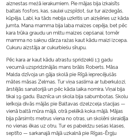
aiznestas mežā ierakumiem. Pie mājas bija izkaisīts
baltais fosfors, kas, saulei uzspīdot, šur tur aizdegās,
kūpēja. Labi, ka tāds nebija uzkritis un aizķēries uz kāda
jumta. Mana mamma bija laba maizes cepēja, bet pēc
kara trūka graudu un miltu maizes cepšanai, tomēr
mamma no sakņu dārza ražas kaut kādu maizi izcepa.
Cukuru aizstāja ar cukurbiešu sīrupu.
Pēc kara ar kaut kādu atrastu spridzekli 13 gadu
vecumā uzspridzinājās mans brālis Roberts. Māsa
Malda dzīvoja un gāja skolā pie Rīgā ieprecējušās
mātes māsas Zelmas. Tur viņa saslima ar tuberkulozi,
ārstējās sanatorijā un pēc kāda laika nomira. Viņai bija
tikai 19 gadu. Baznīca un skola bija sabumbotas. Skolu
ierīkoja divās mājās pie Baltavas dzelzceļa stacijas —
vienā baltā mūra mājā, otrā pelēkā koka mājā. Mājas
bija pārsimts metrus viena no otras, un skolēni skraidīja
no vienas ēkas uz otru. Tur es pabeidzu sešas klases,
septīto — sarkanajā mājā uzkalnā pie Rīgas-Ērgļu