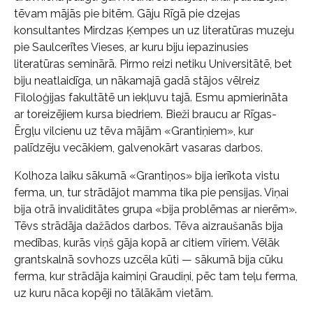
tēvam mājās pie bitēm. Gāju Rīgā pie dzejas
konsultantes Mirdzas Ķempes un uz literatūras muzeju
pie Saulcerītes Vieses, ar kuru biju iepazinusies
literatūras seminārā. Pirmo reizi netiku Universitātē, bet
biju neatlaidīga, un nākamajā gadā stājos vēlreiz
Filoloģijas fakultātē un iekļuvu tajā. Esmu apmierināta
ar toreizējiem kursa biedriem. Bieži braucu ar Rīgas-
Ērgļu vilcienu uz tēva mājām «Grantiņiem», kur
palīdzēju vecākiem, galvenokārt vasaras darbos.
Kolhoza laiku sākumā «Grantiņos» bija ierīkota vistu
ferma, un, tur strādājot mamma tika pie pensijas. Viņai
bija otrā invaliditātes grupa «bija problēmas ar nierēm».
Tēvs strādāja dažādos darbos. Tēva aizraušanās bija
medības, kurās viņš gāja kopā ar citiem vīriem. Vēlāk
grantskalnā sovhozs uzcēla kūti — sākumā bija cūku
ferma, kur strādāja kaimiņi Graudiņi, pēc tam teļu ferma,
uz kuru nāca kopēji no tālākām vietām.