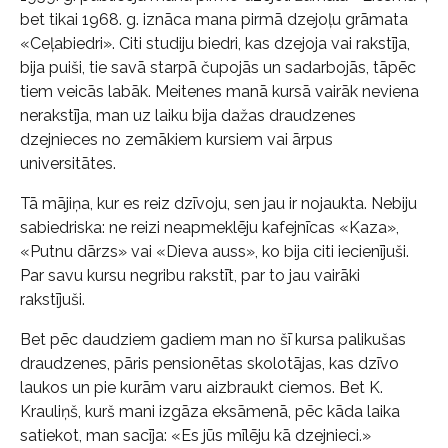
bet tikai 1968. g. iznāca mana pirmā dzejoļu grāmata
«Ceļabiedri». Citi studiju biedri, kas dzejoja vai rakstīja,
bija puiši, tie savā starpā čupojās un sadarbojās, tāpēc
tiem veicās labāk. Meitenes manā kursā vairāk neviena
nerakstīja, man uz laiku bija dažas draudzenes
dzejnieces no zemākiem kursiem vai ārpus
universitātes.
Tā mājiņa, kur es reiz dzīvoju, sen jau ir nojaukta. Nebiju
sabiedriska: ne reizi neapmeklēju kafejnīcas «Kaza»,
«Putnu dārzs» vai «Dieva auss», ko bija citi iecienījuši.
Par savu kursu negribu rakstīt, par to jau vairāki
rakstījuši.
Bet pēc daudziem gadiem man no šī kursa palikušas
draudzenes, pāris pensionētas skolotājas, kas dzīvo
laukos un pie kurām varu aizbraukt ciemos. Bet K.
Krauliņš, kurš mani izgāza eksāmenā, pēc kāda laika
satiekot, man sacīja: «Es jūs mīlēju kā dzejnieci.»