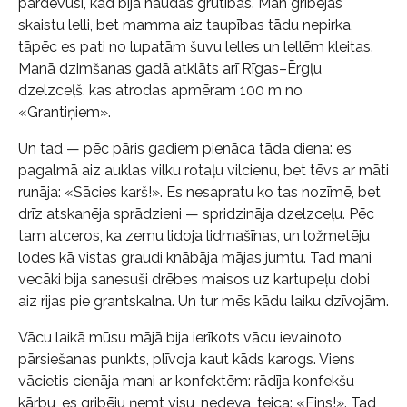
pārdevusi, kad bija naudas grūtības. Man gribējās
skaistu lelli, bet mamma aiz taupības tādu nepirka,
tāpēc es pati no lupatām šuvu lelles un lellēm kleitas.
Manā dzimšanas gadā atklāts arī Rīgas–Ērgļu
dzelzceļš, kas atrodas apmēram 100 m no
«Grantiņiem».
Un tad — pēc pāris gadiem pienāca tāda diena: es
pagalmā aiz auklas vilku rotaļu vilcienu, bet tēvs ar māti
runāja: «Sācies karš!». Es nesapratu ko tas nozīmē, bet
drīz atskanēja sprādzieni — spridzināja dzelzceļu. Pēc
tam atceros, ka zemu lidoja lidmašīnas, un ložmetēju
lodes kā vistas graudi knābāja mājas jumtu. Tad mani
vecāki bija sanesuši drēbes maisos uz kartupeļu dobi
aiz rijas pie grantskalna. Un tur mēs kādu laiku dzīvojām.
Vācu laikā mūsu mājā bija ierīkots vācu ievainoto
pārsiešanas punkts, plīvoja kaut kāds karogs. Viens
vācietis cienāja mani ar konfektēm: rādīja konfekšu
kārbu, es gribēju ņemt visu, nedeva, teica: «Eins!». Tad