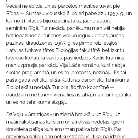
Vecāki neiebilda, un es pārcēlos mācīties tuvāk pie
Rīgas — Suntažu vidusskolā, ko arī pabeidzu 1957. g., un
kur no 11. klases biju uzaicināta uz jauno autoru
semināru Rīgā. Tur nekādu panākumu man vēl nebija,
bet iepazinos ar turienes vidi un ieguvu dažas jaunas
paziņas, draudzenes. 1957. g. es pirmo reizi stājos
Latvijas Universitātes Filoloģijas fakultātē, bet izkritu
latviešu literatūrā vārdos: pasniedzējs Kārlis Kramiņš
man uzprasīja par kādu Viļa Lāča romānu, kurš nebija
skolas programmā, un es to, protams, nezināju. Es tai
pašā gadā vēl tiku iekšā Kultūras darbinieku tehnikumā
Bibliotekāru nodaļā. Tur bija jādzīvo kopmītnē —
daudzām meitenēm vienā lielā istabā, man tur nepatika
un es no tehnikuma aizgāju.
Dzīvoju «Grantiņos» un ziemā braukāju uz Rīgu, uz
mašīnrakstīšanas kursiem un arī divas nedēļas ilgiem
dravnieka palīga kursiem (man patika būt Rīgā). Par
dravnieka palīgu gan netiku strādājusi, tikai palīdzējusi