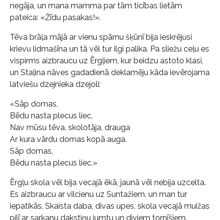
negāja, un mana mamma par tām ticības lietām
pateica: «Žīdu pasakas!».
Tēva brāļa mājā ar vienu spārnu šķūnī bija ieskrējusi
krievu lidmašīna un tā vēl tur ilgi palika. Pa sliežu ceļu es
vispirms aizbraucu uz Ērgļiem, kur beidzu astoto klasi,
un Staļina nāves gadadienā deklamēju kāda ievērojama
latviešu dzejnieka dzejoli:
«Sāp domas,
Bēdu nasta plecus liec,
Nav mūsu tēva, skolotāja, drauga
Ar kura vārdu domas kopā auga.
Sāp domas,
Bēdu nasta plecus liec.»
Ērgļu skola vēl bija vecajā ēkā, jaunā vēl nebija uzcelta.
Es aizbraucu ar vilcienu uz Suntažiem, un man tur
iepatikās. Skaista daba, divas upes, skola vecajā muižas
pilī ar sarkanu dakstiņu jumtu un diviem tornīšiem.