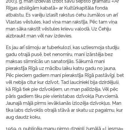
2003. g. man izdevās izdot savu septīto grāmatu «Ar
Rīgas atslēgām kabatā» ar Kultūrkapitāla fonda
atbalstu. Es varēju izlasīt rakstus čehu žurnālos un arī
Vlastas vēstules, kad viņa man rakstīja. Pēc tam viņa
man sāka rakstīt vēstules krievu valodā. Uz Čehiju
aizbraukt man vēl nav izdevies.
Es jau arī slimoju ar tuberkulozi, kas uzliesmoja studiju
gadu otrajā pusē, bet nenomiru, mani izārstēja bez
maksas slimnīcās un sanatorijās. Sākumā mani
pierakstīja Rīgā uz mācību laiku katru gadu no jauna.
Pēc pieciem gadiem mani pierakstīja Rīgā pastāvīgi, bet
vēl nebija citur kur dzīvot. Tad laucinieki bija dzirdējuši,
kā Rīgā tiek pie dzīvokļiem, un man palīdzēja. Vēl pēc
pāris gadiem tiku pie vienistabas dzīvokļa Purvciemā.
Jaunajā mājā pirms ievākšanās izlozēja dzīvokļus. Man
tika labs dzīvoklis otrajā stāvā ar skatu uz pagalmu, kur
aug daudz koku.
1959. g. publicēja manu pirmo dzejoli žurnālā «Liesma»,