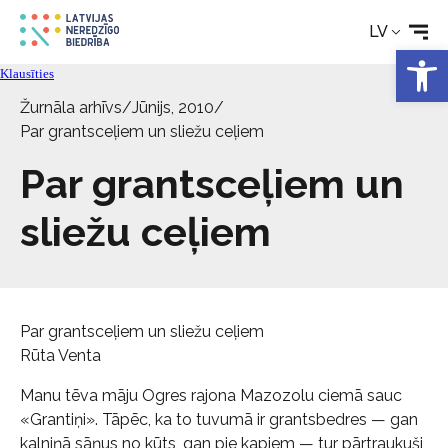
LV
Open 
Klausīties
Žurnāla arhīvs
/
Jūnijs, 2010
/
Par grantsceļiem un sliežu ceļiem
Par grantsceļiem un
sliežu ceļiem
Par grantsceļiem un sliežu ceļiem
Rūta Venta
Manu tēva māju Ogres rajona Mazozolu ciemā sauc
«Grantiņi». Tāpēc, ka to tuvumā ir grantsbedres — gan
kalniņā sāņus no kūts, gan pie kapiem — tur pārtraukuši