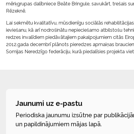
mērķgrupas dalībniece Beāte Bringule, savukārt, trešais 
Rēzeknē.
Lai sekmētu kvalitatīvu, mūsdienīgu sociālās rehabilitācij
ieviešanu, kā arī nodrošinātu nepieciešamo atbilstošu tehnis
redzes invalīdiem piedāvātajiem pakalpojumiem citās Eiro
2012.gada decembrī plānots pieredzes apmaiņas brauciens
Somijas Neredzīgo federāciju, kurā piedalīsies projekta vietē
Jaunumi uz e-pastu
Periodiska jaunumu izsūtne par publikācij
un papildinājumiem mājas lapā.