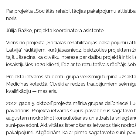
Par projekta ,,Sociālās rehabilitācijas pakalpojumu attīst
norisi
Jūlija Bažko, projekta koordinatora asistente
Viens no projekta „Sociālās rehabilitācijas pakalpojumu a
Latvijā” rādītājiem, kurš jāsasniedz, beidzoties projektam 2
tajā. Jāsecina, ka cilvēku interese par dalību projektā ir tik 
iesaistījušies 1020 klienti, līdz ar to rezultatīvais rādītājs šob
Projekta ietvaros studentu grupa veiksmīgi turpina uzsākt
Medicīnas koledžā. Cilvēki ar redzes traucējumiem sekmīgu
kvalifikāciju — masieris.
2012. gada 5. oktobrī projekta mērķa grupas dalībniecei Lu
pavadonis. Projekta ietvaros suņus-pavadoņus sagatavo bie
augustam nodrošinot konsultēšanas un atbalsta sniegšanu
suni-pavadoni. Aktivitātes īstenošanas ietvaros tiek nodroš
pakalpojumi. Atgādinām, ka ar pirmo sagatavoto suni-pava