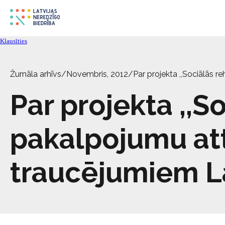
Klausīties
Žurnāla arhīvs
/
Novembris, 2012
/
Par projekta ,,Sociālās r
Par projekta ,,So
pakalpojumu att
traucējumiem Lat