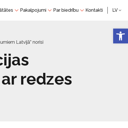
litātes
Pakalpojumi
Par biedrību
Kontakti
LV
Open 
jumiem Latvijā” norisi
cijas
ar redzes