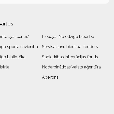
saites
litācijas centrs"
Liepājas Neredzīgo biedrība
īgo sporta savienība
Servisa suņu biedrība Teodors
īgo bibliotēka
Sabiedrības integrācijas fonds
strija
Nodarbinātības Valsts aģentūra
Apeirons