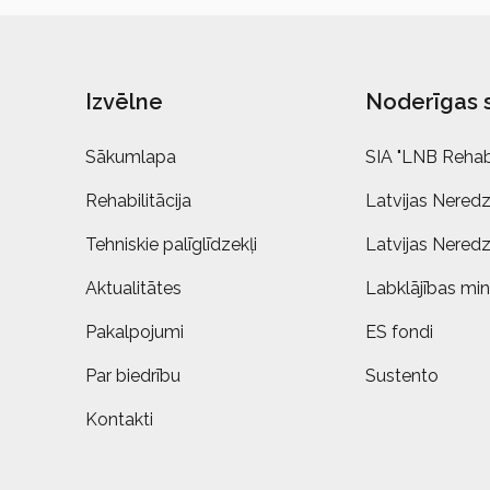
Izvēlne
Noderīgas 
Sākumlapa
SIA "LNB Rehabi
Rehabilitācija
Latvijas Neredz
Tehniskie palīglīdzekļi
Latvijas Neredz
Aktualitātes
Labklājības mini
Pakalpojumi
ES fondi
Par biedrību
Sustento
Kontakti