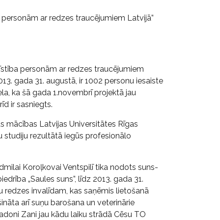
ība personām ar redzes traucējumiem Latvijā”
ttīstība personām ar redzes traucējumiem
013. gada 31. augustā, ir 1002 personu iesaiste
liela, ka šā gada 1.novembrī projektā jau
rīd ir sasniegts.
ās mācības Latvijas Universitātes Rīgas
 studiju rezultātā iegūs profesionālo
dmilai Koroļkovai Ventspilī tika nodots suns-
drība „Saules suns”, līdz 2013. gada 31.
 redzes invalīdam, kas saņēmis lietošanā
ināta arī suņu barošana un veterinārie
doni Zani jau kādu laiku strādā Cēsu TO