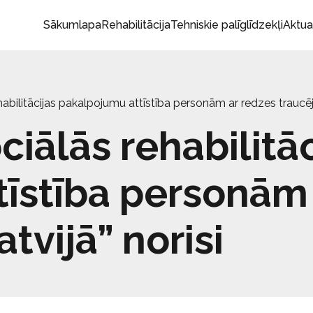
Sākumlapa
Rehabilitācija
Tehniskie palīglīdzekļi
Aktua
ehabilitācijas pakalpojumu attīstība personām ar redzes traucē
ciālās rehabilitā
īstība personām 
vijā” norisi