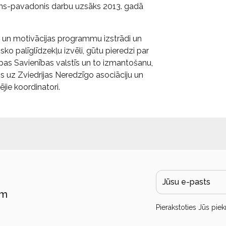
suns-pavadonis darbu uzsāks 2013. gadā
as un motivācijas programmu izstrādi un
ko palīglīdzekļu izvēli, gūtu pieredzi par
pas Savienības valstīs un to izmantošanu,
 uz Zviedrijas Neredzīgo asociāciju un
jie koordinatori.
ām
Pierakstoties Jūs piek