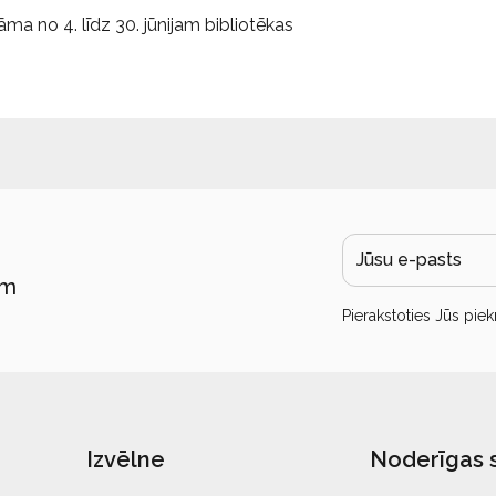
a no 4. līdz 30. jūnijam bibliotēkas
ām
Pierakstoties Jūs piek
Izvēlne
Noderīgas 