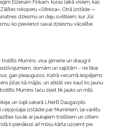
eģim Eiženam Finkam, kuras laikā visiem, kas
 Zālītes rokoperu «Sfinksa». Otrā izstāde —
 jaunatnes dziesmu un deju svētkiem, kur Jūs
mu, ko pievienot savai dziesmu vācelītei.
rollītis Mumins, viņa ģimene un draugi ir
 piedzīvojumiem, domām un sajūtām – ne tikai
rnus, gan pieaugušos. Katrā vecumā iespējams
ens jūtas kā mājās, un atklāt sev kaut ko jaunu
ollītis Mumins taču šķiet tik jauks un mīļš.
ileja, un šajā sakarā LNerB Daugavpils
ai ceļojošajai izstādei par Muminiem, lai varētu
zīties tuvāk ar jaukajiem trollīšiem un citiem
ndā ir pienākusi arī mūsu kārta uzņemt pie