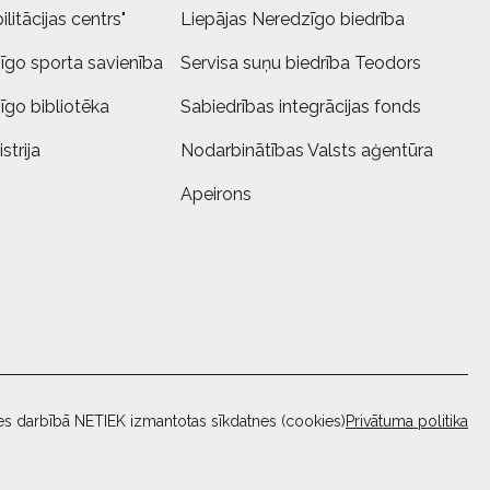
litācijas centrs"
Liepājas Neredzīgo biedrība
īgo sporta savienība
Servisa suņu biedrība Teodors
īgo bibliotēka
Sabiedrības integrācijas fonds
strija
Nodarbinātības Valsts aģentūra
Apeirons
es darbībā NETIEK izmantotas sīkdatnes (cookies)
Privātuma politika