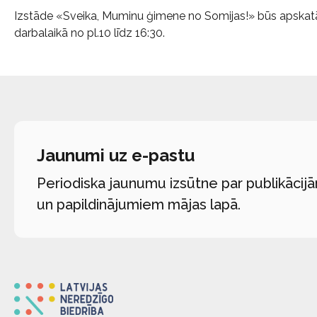
Izstāde «Sveika, Muminu ģimene no Somijas!» būs apskatām
darbalaikā no pl.10 līdz 16:30.
Jaunumi uz e-pastu
Periodiska jaunumu izsūtne par publikācij
un papildinājumiem mājas lapā.