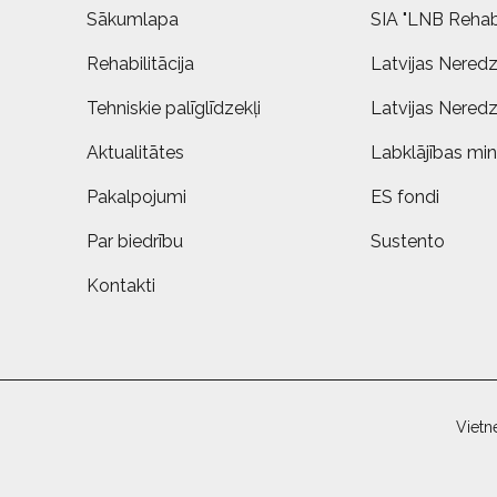
Sākumlapa
SIA "LNB Rehabi
Rehabilitācija
Latvijas Neredz
Tehniskie palīglīdzekļi
Latvijas Neredz
Aktualitātes
Labklājības mini
Pakalpojumi
ES fondi
Par biedrību
Sustento
Kontakti
Vietn