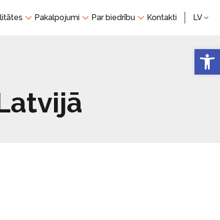
litātes
Pakalpojumi
Par biedrību
Kontakti
LV
Open 
Latvijā