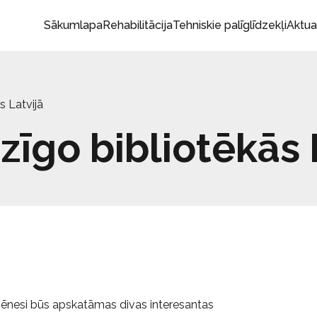
Sākumlapa
Rehabilitācija
Tehniskie palīglīdzekļi
Aktua
s Latvijā
īgo bibliotēkās 
u mēnesi būs apskatāmas divas interesantas