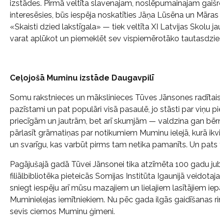
izstādes. Pirmā veltīta slavenajam, noslēpumainajam gaišr
interesēsies, būs iespēja noskatīties Jāņa Lūsēna un Māras
«Skaisti dzied lakstīgala» — tiek veltīta XI Latvijas Skolu
varat aplūkot un piemeklēt sev vispiemērotāko tautasdzies
Ceļojošā Muminu izstāde Daugavpilī
Somu rakstnieces un mākslinieces Tūves Jānsones radītais t
pazīstami un pat populāri visā pasaulē, jo stāsti par viņu
priecīgām un jautrām, bet arī skumjām — valdzina gan bē
pārlasīt grāmatiņas par notikumiem Muminu ielejā, kurā ikvi
un svarīgu, kas varbūt pirms tam netika pamanīts. Un pats tr
Pagājušajā gadā Tūvei Jānsonei tika atzīmēta 100 gadu jub
filiālbibliotēka pieteicās Somijas Institūta Igaunijā veidotaj
sniegt iespēju arī mūsu mazajiem un lielajiem lasītājiem iepa
Muminielejas iemītniekiem. Nu pēc gada ilgās gaidīšanas ri
sevis ciemos Muminu ģimeni.