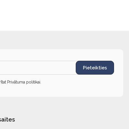
Pieteikties
rītat
Privātuma politikai
.
saites