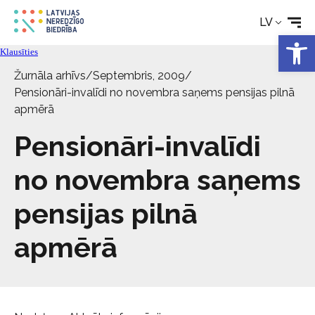
Rehabilitācija
LV
Open 
Tehniskie palīglīdzekļi
Klausīties
Žurnāla arhīvs
/
Septembris, 2009
/
Aktualitātes
Pensionāri-invalīdi no novembra saņems pensijas pilnā
apmērā
Pakalpojumi
Pensionāri-invalīdi
no novembra saņems
Par biedrību
pensijas pilnā
Kontakti
apmērā