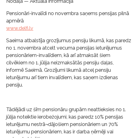
Nodaļa — Aktuāla informācija
Pensionāri-invalīdi no novembra saņems pensijas pilnā
apmērā
www.delfi.lv
Saeima atbalstīja grozījumus pensiju likumā, kas paredz
no 1. novembra atcelt vecuma pensijas ieturējumus
pensionāriem-invalīdiem, kā arī atmaksāt šiem
cilvēkiem no 1. jūlija neizmaksātās pensiju daļas,
informē Saeimā. Grozījumi likumā atceļ pensiju
ieturējumu arī tiem invalīdiem, kas saņem izdienas
pensiju.
Tādējādi uz šīm pensionāru grupām neattieksies no 1.
jūlija noteiktie ierobežojumi, kas paredz 10% pensijas
ieturējumu nestrā¬dājošiem pensionāriem un 70%
ieturējumu pensionāriem, kas ir darba ņēmēji vai