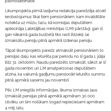
pašnodarbinātie.
Likumprojekta pirmā lasījuma redakcija paredzēja atcelt
ierobežojumus tikai tiem pensionāriem, kam invaliditāte
noteikta uz mūžu, taču, kā komisijas deputātiem
apliecināja Labklājības ministrijas (LM) pārstāvji, gan šī,
gan nākamā gada budžetā tiks rasti līdzekļi, lai
izmaksātu pensiju pilnā apmērā izdienas pensiju.
Tāpat likumprojekts paredz atmaksāt pensionāriem to
pensijas daļu, kas ieturēta par periodu no šī gada 1. jūlija
līdz 31. oktobrim. Naudu paredzēts izmaksāt, sākot ar šī
gada novembri, un LM amatpersonas deputātiem
atzina, ka vairumā gadījumu pensionāri ieturēto summu
pilnā apmērā saņems jau novembrī.
Pēc LM sniegtās informācijas, likuma izmaiņas ļaus
izmaksāt pensijas pilnā apmērā apmēram 30 000
cilvēku, un šim nolūkam šogad nepieciešami apmēram
4 milj. latu.