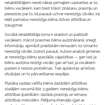
rehabilitētājiem nereti nākas pirmajiem saskarties ar šo
bērnu vecākiem, kam bieži trūkst zināšanu, prasmju un
pieredzes par to, kā pasauli uztver neredzīgs cilvēks, kā
ielikt pamatus neredzīga bērna dzīves attīstībai un
izaugsmei.
Sociālā rehabilitētāja loma ir skaidrot un palīdzēt
vecākiem, mācot prasmes bērna audzināšanā, sniegt
informāciju, apmācīt praktiskām iemaņām, ko izmanto
neredzīgi cilvēki, izzinot pasauli. Autore analizē ģimenes
ar neredzīgu bērnu speciālās vajadzības — gan tad, ja
bērnu audzina redzīgi vecāki, gan arī tad, ja vecākiem
pašiem ir redzes problēmas. Tiek aplūkotas arī krīzes
situācijas un to pārvarēšanas iespējas.
Plašāka sadala veltīta bērna dažādām attīstības
stadijām vecumā līdz 3 gadiem, neredzīgu bērnu
attīstības īpatnībām, dažādu prasmju un iemaņu
attīstības metodēm. Pētījuma intervijās (gan ar