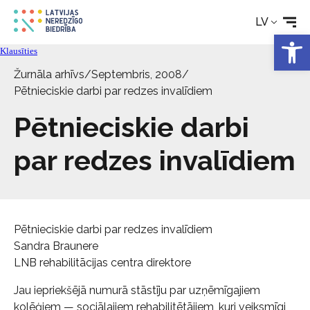
Pakalpojumi
LV
Open 
Par biedrību
Klausīties
Žurnāla arhīvs
/
Septembris, 2008
/
Kontakti
Pētnieciskie darbi par redzes invalīdiem
Pētnieciskie darbi
par redzes invalīdiem
Pētnieciskie darbi par redzes invalīdiem
Sandra Braunere
LNB rehabilitācijas centra direktore
Jau iepriekšējā numurā stāstīju par uzņēmīgajiem
kolēģiem — sociālajiem rehabilitētājiem, kuri veiksmīgi