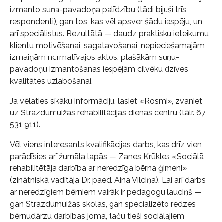
izmanto suņa-pavadoņa palīdzību (tādi bijuši trīs
respondenti), gan tos, kas vēl apsver šādu iespēju, un
arī speciālistus. Rezultātā — daudz praktisku ieteikumu
klientu motivēšanai, sagatavošanai, nepieciešamajām
izmaiņām normatīvajos aktos, plašākām suņu-
pavadoņu izmantošanas iespējām cilvēku dzīves
kvalitātes uzlabošanai.
Ja vēlaties sīkāku informāciju, lasiet «Rosmi», zvaniet
uz Strazdumuižas rehabilitācijas dienas centru (tālr. 67
531 911).
Vēl viens interesants kvalifikācijas darbs, kas drīz vien
parādīsies arī žurnāla lapās — Zanes Krūkles «Sociālā
rehabilitētāja darbība ar neredzīga bērna ģimeni»
(zinātniskā vadītāja Dr. paed. Aina Vilciņa). Lai arī darbs
ar neredzīgiem bērniem vairāk ir pedagogu lauciņš —
gan Strazdumuižas skolas, gan specializēto redzes
bērnudārzu darbības joma, taču tieši sociālajiem