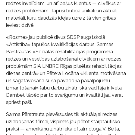
redzes invalīdiem, un arī pašus klientus — cilvēkus ar
redzes problēmām. Tapuši būtībā unikāli un aktuāli
materiāli, kuru daudzās idejas uzreiz tā vien gribas
ieviest dzīvē.
«Rosme» jau publicē divus SDSP augstskolā
«Attīstība» tapušos kvalifikācijas darbus: Sarmas
Pārstrautas «Sociālās rehabilitācijas programma
redzes un veselības uzlabošanai cilvēkiem ar redzes
problēmām SIA LNBRC Rīgas pilsētas rehabilitācijas
dienas centrā» un Pētera Locāna «Klienta motivēšana
un sagatavošana suņa pavadoņa pakalpojumu
izmantošanai» (abu darbu zinātniskā vadītāja ir Iveta
Dambe), tāpēc par to svarīgumu un kvalitāti jau varat
spriest paši.
Sarma Pārstrauta pievērsusies tik aktuālajai redzes
uzlabošanas tēmai, vispirms jau pētot starptautisko
praksi — amerikāņu zinātnieka oftalmologa V. Beita,