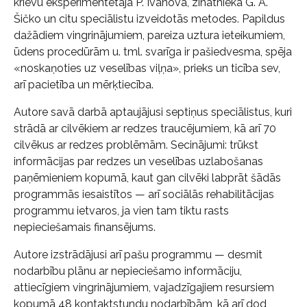
krievu eksperimentētāja P. Ivanova, zinātnieka G. A.
Šičko un citu speciālistu izveidotās metodes. Papildus
dažādiem vingrinājumiem, pareiza uztura ieteikumiem,
ūdens procedūrām u. tml. svarīga ir pašiedvesma, spēja
«noskaņoties uz veselības viļņa», prieks un ticība sev,
arī pacietība un mērķtiecība.
Autore savā darbā aptaujājusi septiņus speciālistus, kuri
strādā ar cilvēkiem ar redzes traucējumiem, kā arī 70
cilvēkus ar redzes problēmām. Secinājumi: trūkst
informācijas par redzes un veselības uzlabošanas
paņēmieniem kopumā, kaut gan cilvēki labprāt šādās
programmās iesaistītos — arī sociālās rehabilitācijas
programmu ietvaros, ja vien tam tiktu rasts
nepieciešamais finansējums.
Autore izstrādājusi arī pašu programmu — desmit
nodarbību plānu ar nepieciešamo informāciju,
attiecīgiem vingrinājumiem, vajadzīgajiem resursiem
kopumā 48 kontaktstundu nodarbībām, kā arī dod