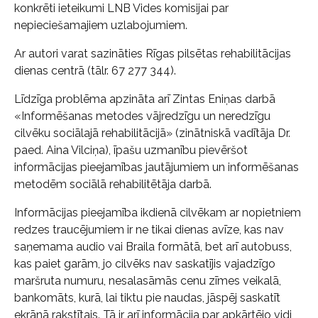
konkrēti ieteikumi LNB Vides komisijai par
nepieciešamajiem uzlabojumiem.
Ar autori varat sazināties Rīgas pilsētas rehabilitācijas
dienas centrā (tālr. 67 277 344).
Līdzīga problēma apzināta arī Zintas Eniņas darbā
«Informēšanas metodes vājredzīgu un neredzīgu
cilvēku sociālajā rehabilitācijā» (zinātniskā vadītāja Dr.
paed. Aina Vilciņa), īpašu uzmanību pievēršot
informācijas pieejamības jautājumiem un informēšanas
metodēm sociālā rehabilitētāja darbā.
Informācijas pieejamība ikdienā cilvēkam ar nopietniem
redzes traucējumiem ir ne tikai dienas avīze, kas nav
saņemama audio vai Braila formātā, bet arī autobuss,
kas paiet garām, jo cilvēks nav saskatījis vajadzīgo
maršruta numuru, nesalasāmās cenu zīmes veikalā,
bankomāts, kurā, lai tiktu pie naudas, jāspēj saskatīt
ekrānā rakstītais. Tā ir arī informācija par apkārtējo vidi,