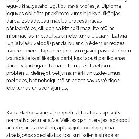
ieguvuši augstāko izglītību savā profesijā. Diploma
ieguves obligāts priekšnoteikums bija kvalifikācijas
darba izstrāde. Jau mācību procesā nācās
pārliecināties, cik gan salīdzinoši maz literatūras,
informācijas, metodikas un ieteikumu pieejami Latvijā
(un latviešu valodā) par darbu ar cilvēkiem ar redzes
traucējumiem. Tāpēc vēl jo nozīmīgāki ir pašu studentu
izstrādātie kvalifikācijas darbi, kas tapuši par ikdienas
darbā vajadzīgām tēmām, formulējot pētījuma
problēmu, definējot pētījuma mērķi un uzdevumus,
metodes, bet nobeigumā sniedzot savus vērtīgos
ieteikumus un secinājumus.
Katra darba sākumā ir nopietns literatūras apskats,
normatīvo aktu analīze. Veiktas gan intervijas, apkopoti
anketēšanas rezultāti, aptaujājot sociālajā jomā
strādājošos speciālistus, tos, kuri ikdienā strādā ar