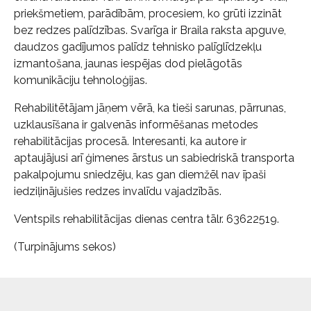
priekšmetiem, parādībām, procesiem, ko grūti izzināt
bez redzes palīdzības. Svarīga ir Braila raksta apguve,
daudzos gadījumos palīdz tehnisko palīglīdzekļu
izmantošana, jaunas iespējas dod pielāgotās
komunikāciju tehnoloģijas.
Rehabilitētājam jāņem vērā, ka tieši sarunas, pārrunas,
uzklausīšana ir galvenās informēšanas metodes
rehabilitācijas procesā. Interesanti, ka autore ir
aptaujājusi arī ģimenes ārstus un sabiedriskā transporta
pakalpojumu sniedzēju, kas gan diemžēl nav īpaši
iedziļinājušies redzes invalīdu vajadzībās.
Ventspils rehabilitācijas dienas centra tālr. 63622519.
(Turpinājums sekos)