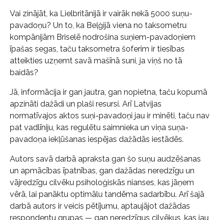
Vai zinājāt, ka Lielbritānijā ir vairāk nekā 5000 suņu-
pavadoņu? Un to, ka Beļģijā viena no taksometru
kompānijām Briselē nodrošina suņiem-pavadoņiem
īpašas segas, taču taksometra šoferim ir tiesības
atteikties uzņemt savā mašīnā suni, ja viņš no tā
baidās?
Jā, informācija ir gan jautra, gan nopietna, taču kopumā
apzināti dažādi un plaši resursi. Arī Latvijas
normatīvajos aktos suņi-pavadoņi jau ir minēti, taču nav
pat vadlīniju, kas regulētu saimnieka un viņa suņa-
pavadoņa iekļūšanas iespējas dažādās iestādēs.
Autors savā darbā apraksta gan šo suņu audzēšanas
un apmācības īpatnības, gan dažādas neredzīgu un
vājredzīgu cilvēku psiholoģiskās nianses, kas jāņem
vērā, lai panāktu optimālu tandēma sadarbību. Arī šajā
darbā autors ir veicis pētījumu, aptaujājot dažādas
respondentu grupas — gan neredzīgus cilvēkus, kas jau