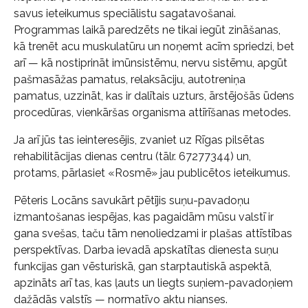
savus ieteikumus speciālistu sagatavošanai.
Programmas laikā paredzēts ne tikai iegūt zināšanas,
kā trenēt acu muskulatūru un noņemt acīm spriedzi, bet
arī — kā nostiprināt imūnsistēmu, nervu sistēmu, apgūt
pašmasāžas pamatus, relaksāciju, autotreniņa
pamatus, uzzināt, kas ir dalītais uzturs, ārstējošās ūdens
procedūras, vienkāršas organisma attīrīšanas metodes.
Ja arī jūs tas ieinteresējis, zvaniet uz Rīgas pilsētas
rehabilitācijas dienas centru (tālr. 67277344) un,
protams, pārlasiet «Rosmē» jau publicētos ieteikumus.
Pēteris Locāns savukārt pētījis suņu-pavadoņu
izmantošanas iespējas, kas pagaidām mūsu valstī ir
gana svešas, taču tām nenoliedzami ir plašas attīstības
perspektīvas. Darba ievadā apskatītas dienesta suņu
funkcijas gan vēsturiskā, gan starptautiskā aspektā,
apzināts arī tas, kas ļauts un liegts suņiem-pavadoņiem
dažādās valstīs — normatīvo aktu nianses.