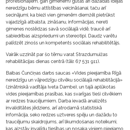
profesionāļiem, gan ģimenēm) gūtas arī dažādas idejas
neredzīgu bērnu attīstības veicināšanai, taču arī
secinājumi, ka bieži vien ģimenēm diemžēl pietrūkst
vajadzīgā atbalsta, zināšanu, informācijas, nereti
ģimenes noslēdzas savā sociālajā vidē, traucē arī
sabiedrības aizspriedumi un stereotipi. Daudz varētu
palīdzēt zinošs un kompetents sociālais rehabilitētājs.
Vairāk uzzināt par šo tēmu varat Strazdumuižas
rehabilitācijas dienas centrā (tālr. 67 531 911).
Baibas Čunčiņas darbs saucas «Vides pieejamība Rīgā
neredzīgu un vājredzīgu cilvēku sociālajā rehabilitācijā»
(zinātniskā vadītāja Iveta Dambe), un tajā aplūkotas
vides pieejamības prasības, kas svarīgas tieši cilvēkiem
ar redzes traucējumiem. Darba ievadā analizēts
invaliditātes jēdziens, arī atrodamā statistiskā
infomācija, seko redzes uztveres spēju un dažādu to
traucējumu skaidrojums, arī likumdošanas noteikumi,
kas aizstāv invalīdu tiesības un nosaka viņiem pieejamo