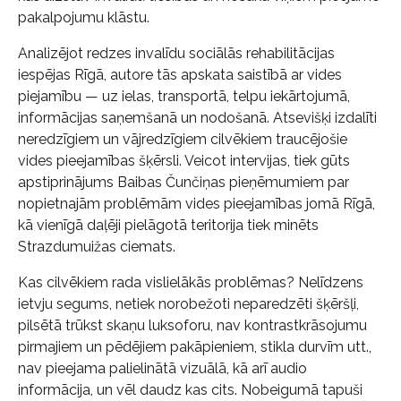
pakalpojumu klāstu.
Analizējot redzes invalīdu sociālās rehabilitācijas
iespējas Rīgā, autore tās apskata saistībā ar vides
piejamību — uz ielas, transportā, telpu iekārtojumā,
informācijas saņemšanā un nodošanā. Atsevišķi izdalīti
neredzīgiem un vājredzīgiem cilvēkiem traucējošie
vides pieejamības šķērsli. Veicot intervijas, tiek gūts
apstiprinājums Baibas Čunčiņas pieņēmumiem par
nopietnajām problēmām vides pieejamības jomā Rīgā,
kā vienīgā daļēji pielāgotā teritorija tiek minēts
Strazdumuižas ciemats.
Kas cilvēkiem rada vislielākās problēmas? Nelīdzens
ietvju segums, netiek norobežoti neparedzēti šķēršļi,
pilsētā trūkst skaņu luksoforu, nav kontrastkrāsojumu
pirmajiem un pēdējiem pakāpieniem, stikla durvīm utt.,
nav pieejama palielinātā vizuālā, kā arī audio
informācija, un vēl daudz kas cits. Nobeigumā tapuši