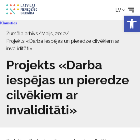
LV
Tehniskie palīglīdzekļi
Open 
Klausīties
Aktualitātes
Žurnāla arhīvs
/
Maijs, 2012
/
Projekts «Darba iespējas un pieredze cilvēkiem ar
invaliditāti»
Pakalpojumi
Projekts «Darba
Par biedrību
iespējas un pieredze
cilvēkiem ar
Kontakti
invaliditāti»