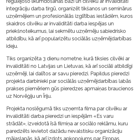
regulējošo likumdošanas bāzi un cilvēku ar invaliditāti
integrāciju darba tirgū, organizēt tikšanos un seminārus
uzņēmējiem un profesionālās izglītības iestādēm, kuros
skaidros cilvēku ar invaliditāti darba iespējas un
priekšnoteikumus, lai sekmētu uzņēmēju sabiedrisko
atbildību, kā arī popularizētu sociālās uzņēmējdarbības
ideju.
Tiks organizēta 3 dienu nometne, kurā tiksies cilvēki ar
invaliditāti no Latvijas un Lietuvas, kā arī sociāli atbildīgi
uzņēmēji, lai dalītos ar savu pieredzi. Papildus pieredzi
projekta darbinieki par sociālās uzņēmējdarbības labās
prakses piemēriem gūs pieredzes apmaiņas braucienos
uz Norvēģiju un Īriju.
Projekta noslēgumā tiks uzņemta filma par cilvēku ar
invaliditāti darba pieredzi un iespējām «Es varu
strādāt», izveidotā īsā filmiņa ar sociālo reklāmu, kuru
paredzēts ievietot dažādu nevalstisku organizāciju
mājaslapās, kā arī izdots apkopojums par Eiropas