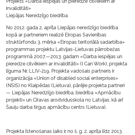
Projekts «Darba iespējas un pieredze cilvēkiem ar
invaliditāti»
Liepājas Neredzīgo biedrība
No 2012. gada 2. aprīļa Liepājas neredzīgo biedrība
kopā ar partneriem realizē Eiropas Savienības
struktūrfondu 3. mērķa «Eiropas teritoriālā sadarbība»
programmas projektu Latvijas-Lietuvas pārrobežas
programmā 2007.—2013. gadam «Darba iespējas un
pieredze cilvēkiem ar invaliditāti» (I Can Work), projekta
līguma Nr. LLIV-219. Projekta vadošais partneris ir
organizācija «Union of disabled social enterprises»
(NSIS) no Klaipēdas (Lietuva), pārējie projekta partneri
— Liepājas Neredzīgo biedrība, biedrība «Apmācību
projekti» un Cīravas arodvidusskola no Latvijas, kā arī
Šauļu darba tirgus apmācību centrs (Lietuva).
Projekta īstenošanas laiks ir no š. g. 2. aprīļa līdz 2013.