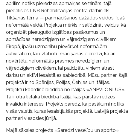
aprīlim notiks pieredzes apmaiņas seminārs, tajā
piedalīsies LNB Rehabilitācijas centra darbinieki.
Tikšanās tēma — par mācīšanos dažādos veidos, īpaši
neformālā veidā. Projekta mērķis ir salīdzināt veidus, kā
organizēt pieaugušo izglītības pasākumus un
apmācības neredzīgiem un vājredzīgiem cilvēkiem
Eiropā, īpašu uzmanību pievēršot neformālām
aktivitātēm, lai uzlabotu mācīšanās pieredzi, kā arī
novērtētu neformālās prasmes neredzīgiem un
vājredzīgiem cilvēkiem, lai palīdzētu viņiem atrast
darbu un aktīvi iesaistīties sabiedrībā. Mūsu partneri šajā
projektā ir no Spānijas, Polijas, Čehijas un Itālijas.
Projektu koordinē biedrība no Itālijas «ANPVI ONLUS».
Tā ir otra lielākā biedrība Itālijā, kas pārstāv redzes
invalīdu intereses. Projekts paredz, ka pasākumi notiks
visās valstīs, kuras iesaistījušās projektā. Latvijā projekta
partneri viesosies jūnijā.
Maijā sāksies projekts «Saredzi veselību un sporto»,