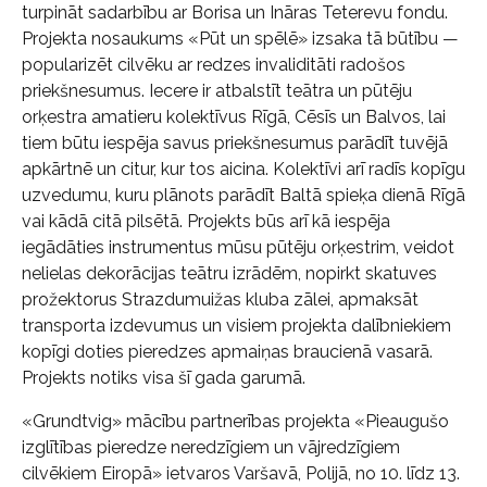
turpināt sadarbību ar Borisa un Ināras Teterevu fondu.
Projekta nosaukums «Pūt un spēlē» izsaka tā būtību —
popularizēt cilvēku ar redzes invaliditāti radošos
priekšnesumus. Iecere ir atbalstīt teātra un pūtēju
orķestra amatieru kolektīvus Rīgā, Cēsīs un Balvos, lai
tiem būtu iespēja savus priekšnesumus parādīt tuvējā
apkārtnē un citur, kur tos aicina. Kolektīvi arī radīs kopīgu
uzvedumu, kuru plānots parādīt Baltā spieķa dienā Rīgā
vai kādā citā pilsētā. Projekts būs arī kā iespēja
iegādāties instrumentus mūsu pūtēju orķestrim, veidot
nelielas dekorācijas teātru izrādēm, nopirkt skatuves
prožektorus Strazdumuižas kluba zālei, apmaksāt
transporta izdevumus un visiem projekta dalībniekiem
kopīgi doties pieredzes apmaiņas braucienā vasarā.
Projekts notiks visa šī gada garumā.
«Grundtvig» mācību partnerības projekta «Pieaugušo
izglītības pieredze neredzīgiem un vājredzīgiem
cilvēkiem Eiropā» ietvaros Varšavā, Polijā, no 10. līdz 13.