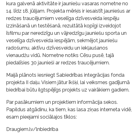
kura galvenā aktivitāte ir jauniešu vasaras nometne no
14. līdz 18. jūlijam. Projekta mērķis ir iesaistīt jauniešus ar
redzes traucējumiem veselīga dzīvesveida iespēju
izzināšanā un testēšanā, rezultātā kopīgi izveidojot
īsfilmu par neredzīgu un vājredzīgu jauniešu sporta un
veselīga dzīvesveida iespējām, sekmējot jauniešu
radošumu, aktīvu dzīvesveidu un iekļaušanos
vienaudžu vidū. Nometne notiks Cēsu pusē, tajā
piedalīsies 30 jaunieši ar redzes traucējumiem.
Maijā plānots iesniegt Sabiedrības integrācijas fonda
projekta II daļu. Visiem jātur īkšķi, lai veiksmes gadījumā
biedrībai būtu ilgtspējīgs projekts uz vairākiem gadiem.
Par pasākumiem un projektiem informācija sekos.
Papildus atgādinu, ka tiem, kas lasa ziņas interneta vidē,
esam pieejami sociālajos tīklos:
Draugiem.lv/lnbiedriba