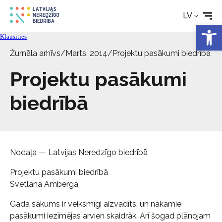
LV
Tehniskie palīglīdzekļi
Open 
Klausīties
Žurnāla arhīvs
/
Marts, 2014
/
Projektu pasākumi biedrībā
Aktualitātes
Projektu pasākumi
Pakalpojumi
biedrībā
Par biedrību
Kontakti
Nodaļa — Latvijas Neredzīgo biedrībā
Projektu pasākumi biedrībā
Svetlana Amberga
Gada sākums ir veiksmīgi aizvadīts, un nākamie
pasākumi iezīmējas arvien skaidrāk. Arī šogad plānojam