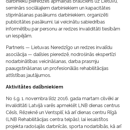
darbinieku pieredzes apmaiņas brauciens uz Lietuvu,
seminārs sociālajiem darbiniekiem un kapacitātes
stiprināšanas pasākums darbiniekiem, organizēti
publicitātes pasākumi, lai veicinātu sabiedrības
informētību par personu ar redzes invaliditāti tiesībām
un iespējām.
Partneris — Lietuvas Neredzīgo un redzes invalīdu
asociācija — dalīsies pieredzē, nodrošinās ekspertīzi
nodarbinātības veicināšanas, darba prasmju
paaugstināšanas un profesionālās rehabilitācijas
attīstības jautājumos.
Aktivitātes dalībniekiem
No š.g. 1. novembra līdz 2016. gada martam cilvēki ar
invaliditāti Latvijā varēs apmeklēt LNB dienas centrus
Cēsīs, Rēzeknē un Ventspilī, kā arī dienas centru Rīgā
(LNB Rehabilitācijas centra telpās), lai iesaistītos
projekta radošajās darbnīcās, sporta nodarbībās, kā arī