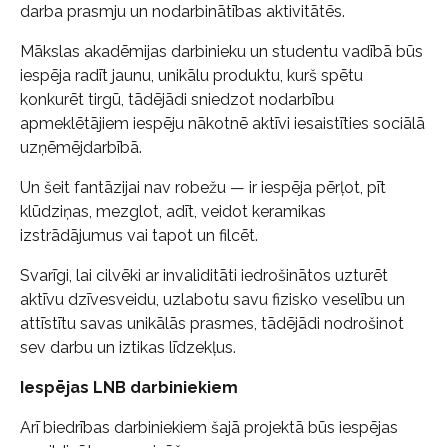
darba prasmju un nodarbinātības aktivitātēs.
Mākslas akadēmijas darbinieku un studentu vadībā būs
iespēja radīt jaunu, unikālu produktu, kurš spētu
konkurēt tirgū, tādējādi sniedzot nodarbību
apmeklētājiem iespēju nākotnē aktīvi iesaistīties sociālā
uzņēmējdarbībā.
Un šeit fantāzijai nav robežu — ir iespēja pērļot, pīt
klūdziņas, mezglot, adīt, veidot keramikas
izstrādājumus vai tapot un filcēt.
Svarīgi, lai cilvēki ar invaliditāti iedrošinātos uzturēt
aktīvu dzīvesveidu, uzlabotu savu fizisko veselību un
attīstītu savas unikālās prasmes, tādējādi nodrošinot
sev darbu un iztikas līdzekļus.
Iespējas LNB darbiniekiem
Arī biedrības darbiniekiem šajā projektā būs iespējas