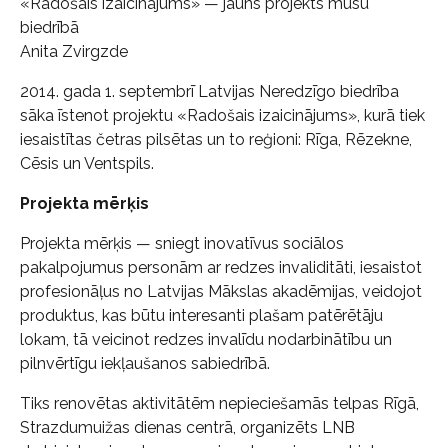
«Radošais izaicinājums» — jauns projekts mūsu
biedrībā
Anita Zvirgzde
2014. gada 1. septembrī Latvijas Neredzīgo biedrība
sāka īstenot projektu «Radošais izaicinājums», kurā tiek
iesaistītas četras pilsētas un to reģioni: Rīga, Rēzekne,
Cēsis un Ventspils.
Projekta mērķis
Projekta mērķis — sniegt inovatīvus sociālos
pakalpojumus personām ar redzes invaliditāti, iesaistot
profesionāļus no Latvijas Mākslas akadēmijas, veidojot
produktus, kas būtu interesanti plašam patērētāju
lokam, tā veicinot redzes invalīdu nodarbinātību un
pilnvērtīgu iekļaušanos sabiedrībā.
Tiks renovētas aktivitātēm nepieciešamās telpas Rīgā,
Strazdumuižas dienas centrā, organizēts LNB