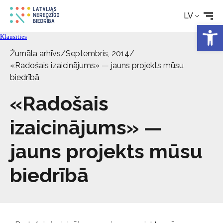
LV
Aktualitātes
Open 
Klausīties
Pakalpojumi
Žurnāla arhīvs
/
Septembris, 2014
/
«Radošais izaicinājums» — jauns projekts mūsu
biedrībā
Par biedrību
«Radošais
Kontakti
izaicinājums» —
jauns projekts mūsu
biedrībā