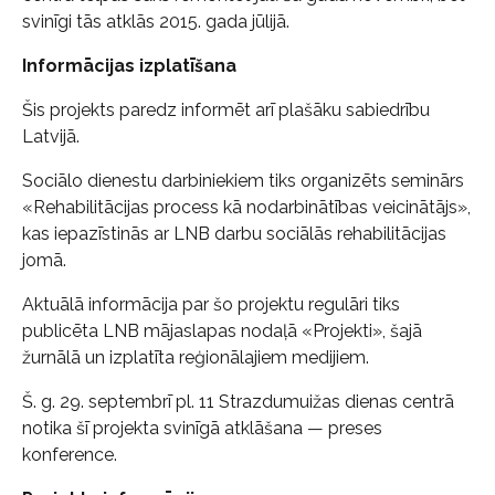
svinīgi tās atklās 2015. gada jūlijā.
Informācijas izplatīšana
Šis projekts paredz informēt arī plašāku sabiedrību
Latvijā.
Sociālo dienestu darbiniekiem tiks organizēts seminārs
«Rehabilitācijas process kā nodarbinātības veicinātājs»,
kas iepazīstinās ar LNB darbu sociālās rehabilitācijas
jomā.
Aktuālā informācija par šo projektu regulāri tiks
publicēta LNB mājaslapas nodaļā «Projekti», šajā
žurnālā un izplatīta reģionālajiem medijiem.
Š. g. 29. septembrī pl. 11 Strazdumuižas dienas centrā
notika šī projekta svinīgā atklāšana — preses
konference.