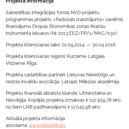
Projekta informācija
Sabiedrības integrācijas fonda NVO projektu
programmas projekts «Radošais izaicinājums» saņēmis
finansējumu Eiropas Ekonomikas zonas finanšu
instrumenta ietvaros (Nr. 2013.EEZ/PP/1/MAC/032).
Projekta īstenošanas laiks: 01.09.2014. — 30.04.2016.
Projekta īstenošanas reģioni: Kurzeme, Latgale,
Vidzeme, Rīga.
Projekta sadarbības partneri: Lietuvas Neredzīgo un
redzes invalīdu asociācija, Latvijas Mākslas akadēmija.
Projektu finansiāli atbalsta Islande, Lihtenšteina un
Norvēģija. Kopējās projekta izmaksas ir 110’459,76 eiro,
no tiem LNB pašfinansējums ir 11’045,98 eiro.
Aktuālā projekta informācija
atrodama:
www.lnbiedriba.lv