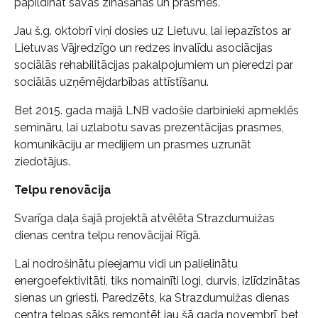
papildināt savas zināšanas un prasmes.
Jau š.g. oktobrī viņi dosies uz Lietuvu, lai iepazīstos ar
Lietuvas Vājredzīgo un redzes invalīdu asociācijas
sociālās rehabilitācijas pakalpojumiem un pieredzi par
sociālās uzņēmējdarbības attīstīšanu.
Bet 2015. gada maijā LNB vadošie darbinieki apmeklēs
semināru, lai uzlabotu savas prezentācijas prasmes,
komunikāciju ar medijiem un prasmes uzrunāt
ziedotājus.
Telpu renovācija
Svarīga daļa šajā projektā atvēlēta Strazdumuižas
dienas centra telpu renovācijai Rīgā.
Lai nodrošinātu pieejamu vidi un palielinātu
energoefektivitāti, tiks nomainīti logi, durvis, izlīdzinātas
sienas un griesti. Paredzēts, ka Strazdumuižas dienas
centra telpas sāks remontēt jau šā gada novembrī, bet