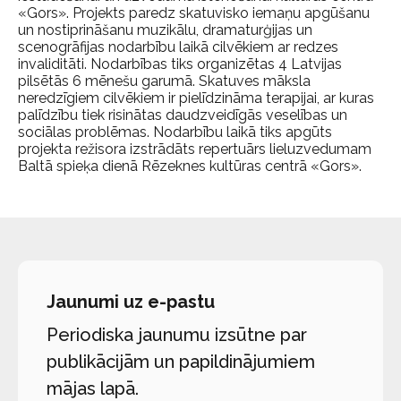
«Gors». Projekts paredz skatuvisko iemaņu apgūšanu
un nostiprināšanu muzikālu, dramaturģijas un
scenogrāfijas nodarbību laikā cilvēkiem ar redzes
invaliditāti. Nodarbības tiks organizētas 4 Latvijas
pilsētās 6 mēnešu garumā. Skatuves māksla
neredzīgiem cilvēkiem ir pielīdzināma terapijai, ar kuras
palīdzību tiek risinātas daudzveidīgās veselības un
sociālas problēmas. Nodarbību laikā tiks apgūts
projekta režisora izstrādāts repertuārs lieluzvedumam
Baltā spieķa dienā Rēzeknes kultūras centrā «Gors».
Jaunumi uz e-pastu
Periodiska jaunumu izsūtne par
publikācijām un papildinājumiem
mājas lapā.