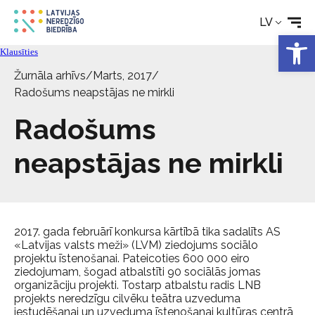
LV
Rehabilitācija
Open 
Klausīties
Tehniskie palīglīdzekļi
Žurnāla arhīvs
/
Marts, 2017
/
Radošums neapstājas ne mirkli
Aktualitātes
Radošums
neapstājas ne mirkli
Pakalpojumi
Par biedrību
2017. gada februārī konkursa kārtībā tika sadalīts AS
«Latvijas valsts meži» (LVM) ziedojums sociālo
Kontakti
projektu īstenošanai. Pateicoties 600 000 eiro
ziedojumam, šogad atbalstīti 90 sociālās jomas
organizāciju projekti. Tostarp atbalstu radis LNB
projekts neredzīgu cilvēku teātra uzveduma
iestudēšanai un uzveduma īstenošanai kultūras centrā