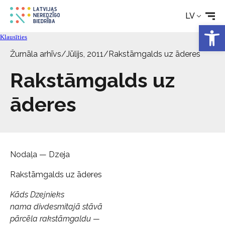
LV
Tehniskie palīglīdzekļi
Open 
Klausīties
Žurnāla arhīvs
/
Jūlijs, 2011
/
Rakstāmgalds uz āderes
Aktualitātes
Rakstāmgalds uz
Pakalpojumi
āderes
Par biedrību
Kontakti
Nodaļa — Dzeja
Rakstāmgalds uz āderes
Kāds Dzejnieks
nama divdesmitajā stāvā
pārcēla rakstāmgaldu —