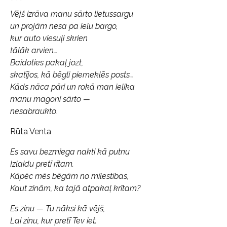
* * *
Vējš izrāva manu sārto lietussargu
un projām nesa pa ielu bargo,
kur auto viesuļi skrien
tālāk arvien…
Baidoties pakaļ jozt,
skatījos, kā bēgli piemeklēs posts…
Kāds nāca pāri un rokā man ielika
manu magoni sārto —
nesabraukto.
Rūta Venta
Es savu bezmiega nakti kā putnu
Izlaidu pretī rītam.
Kāpēc mēs bēgām no mīlestības,
Kaut zinām, ka tajā atpakaļ krītam?
Es zinu — Tu nāksi kā vējš,
Lai zinu, kur pretī Tev iet.