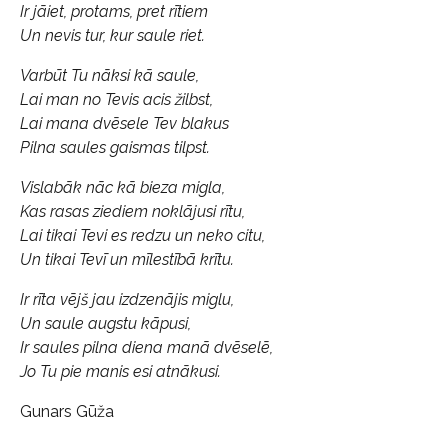
Ir jāiet, protams, pret rītiem
Un nevis tur, kur saule riet.
Varbūt Tu nāksi kā saule,
Lai man no Tevis acis žilbst,
Lai mana dvēsele Tev blakus
Pilna saules gaismas tilpst.
Vislabāk nāc kā bieza migla,
Kas rasas ziediem noklājusi rītu,
Lai tikai Tevi es redzu un neko citu,
Un tikai Tevī un mīlestībā krītu.
Ir rīta vējš jau izdzenājis miglu,
Un saule augstu kāpusi,
Ir saules pilna diena manā dvēselē,
Jo Tu pie manis esi atnākusi.
Gunars Gūža