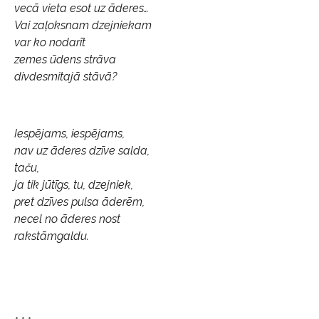
vecā vieta esot uz āderes…
Vai zaļoksnam dzejniekam
var ko nodarīt
zemes ūdens strāva
divdesmitajā stāvā?
Iespējams, iespējams,
nav uz āderes dzīve salda,
taču,
ja tik jūtīgs, tu, dzejniek,
pret dzīves pulsa āderēm,
necel no āderes nost
rakstāmgaldu.