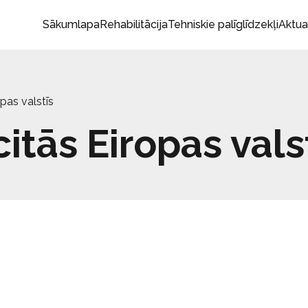
Sākumlapa
Rehabilitācija
Tehniskie palīglīdzekļi
Aktua
opas valstīs
citās Eiropas vals