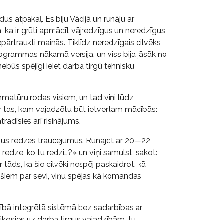
us atpakaļ. Es biju Vācijā un runāju ar
, ka ir grūti apmācīt vājredzīgus un neredzīgus
pārtraukti mainās. Tiklīdz neredzīgais cilvēks
rogrammas nākamā versija, un viss bija jāsāk no
 nebūs spējīgi ieiet darba tirgū tehnisku
matūru rodas visiem, un tad viņi lūdz
ir tas, kam vajadzētu būt ietvertam mācībās:
tradīsies arī risinājums.
n savus redzes traucējumus. Runājot ar 20—22
redze, ko tu redzi…?» un viņi samulst, sakot:
r tāds, ka šie cilvēki nespēj paskaidrot, kā
šiem par sevi, viņu spējas kā komandas
pilnībā integrētā sistēmā bez sadarbības ar
alūkosies uz darba tirgus vajadzībām, tu