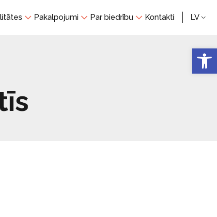
litātes
Pakalpojumi
Par biedrību
Kontakti
LV
Open 
tīs