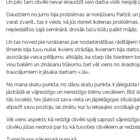
Un pēc tam cilvēki nevar ieraudzīt sevi darba vidē, nespēj 
Daudziem no jums bija problēmas ar nokļūšanu Parīzē, un jūs
varat zvanīt… tas ir veids, kā jūs risiniet ikdienas problēmas. 
nepiedalītos šajā seminārā, drošāk taču būtu palikt mājās.
Un tas noved pie runāšanas par nodarbinātības rādītājiem
līmenis bija tuvu nullei, ikviens strādāja, ikvienam bija dar
asociācija veica pētījumu, atklājās, ka starp tās biedriem be
viņu bailēm un zināšanu trūkumu, bet vēl viens no skaidroj
traucējumiem ir jāsaka darbam «Jā».
No mana skatu punkta, no dāņu skatu punkta, ir jāiegulda m
jāstrādā ar vājredzīgo un neredzīgo bērnu vecākiem. Būt da
tās loceklis, tev jāatrod sava vieta un jāpielāgojas situācijai
atpazīt savu pozīciju, lai zinātu, kur tu iekļaujies sociālajā g
Vēl viens aspekts: kā redzīgi cilvēki spēj saprast vājredzī
cilvēku jūtas nedroši par to, kā tuvoties cilvēkiem ar red
Turpinājums nākamajā numurā.