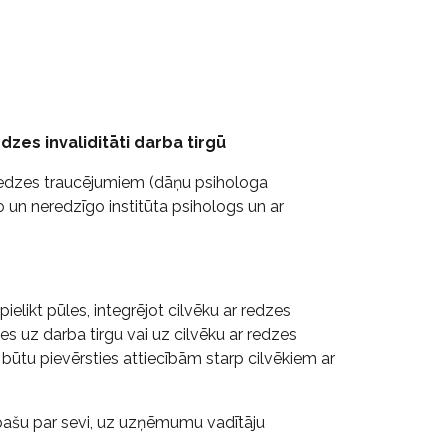
edzes invaliditāti darba tirgū
 redzes traucējumiem (dāņu psihologa
 un neredzīgo institūta psihologs un ar
 pielikt pūles, integrējot cilvēku ar redzes
s uz darba tirgu vai uz cilvēku ar redzes
tu pievērsties attiecībām starp cilvēkiem ar
u pašu par sevi, uz uzņēmumu vadītāju