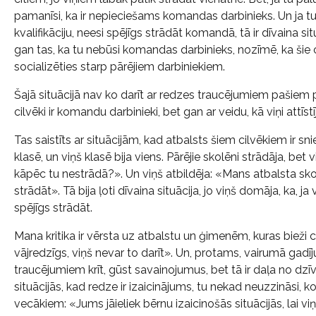
pamanīsi, ka ir nepieciešams komandas darbinieks. Un ja tu
kvalifikāciju, neesi spējīgs strādāt komandā, tā ir dīvaina situ
gan tas, ka tu nebūsi komandas darbinieks, nozīmē, ka šie ci
socializēties starp pārējiem darbiniekiem.
Šajā situācijā nav ko darīt ar redzes traucējumiem pašiem p
cilvēki ir komandu darbinieki, bet gan ar veidu, kā viņi attīs
Tas saistīts ar situācijām, kad atbalsts šiem cilvēkiem ir sni
klasē, un viņš klasē bija viens. Pārējie skolēni strādāja, bet 
kāpēc tu nestrādā?». Un viņš atbildēja: «Mans atbalsta skol
strādāt». Tā bija ļoti dīvaina situācija, jo viņš domāja, ka, j
spējīgs strādāt.
Mana kritika ir vērsta uz atbalstu un ģimenēm, kuras bieži
vājredzīgs, viņš nevar to darīt». Un, protams, vairumā gadīju
traucējumiem krīt, gūst savainojumus, bet tā ir daļa no dzīv
situācijās, kad redze ir izaicinājums, tu nekad neuzzināsi, k
vecākiem: «Jums jāieliek bērnu izaicinošās situācijās, lai v