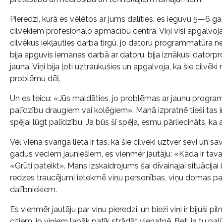
Pieredzi, kurā es vēlētos ar jums dalīties, es ieguvu 5—6 gad
cilvēkiem profesionālo apmācību centrā. Viņi visi apgalvoja
cilvēkus iekļauties darba tirgū, jo datoru programmatūra ne
bija apguvis iemaņas darbā ar datoru, bija iznākusi datorp
jauna. Viņi bija ļoti uztraukušies un apgalvoja, ka šie cilvēki
problēmu dēļ.
Un es teicu: «Jūs maldāties, jo problēmas ar jaunu program
palīdzību draugiem vai kolēģiem». Manā izpratnē tieši tas 
spējai lūgt palīdzību. Ja būs šī spēja, esmu pārliecināts, ka a
Vēl viena svarīga lieta ir tas, kā šie cilvēki uztver sevi u
gadus veciem jauniešiem, es vienmēr jautāju: «Kāda ir tava 
«Grūti pateikt». Mans izskaidrojums šai dīvainajai situācijai i
redzes traucējumi ietekmē viņu personības, viņu domas pa
dalībniekiem.
Es vienmēr jautāju par viņu pieredzi, un bieži viņi ir bijuši 
citiem, jo viņiem labāk patīk strādāt vienatnē. Bet, ja tu p