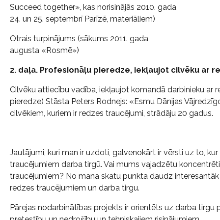
Succeed together», kas norisinājās 2010. gada
24. un 25. septembrī Parīzē, materiāliem)
Otrais turpinājums (sākums 2011. gada
augusta «Rosmē»)
2. daļa. Profesionāļu pieredze, iekļaujot cilvēku ar r
Cilvēku attiecību vadība, iekļaujot komandā darbinieku ar
pieredze) Stāsta Peters Rodnejs: «Esmu Dānijas Vājredzīgo
cilvēkiem, kuriem ir redzes traucējumi, strādāju 20 gadus.
Jautājumi, kuri man ir uzdoti, galvenokārt ir vērsti uz to, kur
traucējumiem darba tirgū. Vai mums vajadzētu koncentrētie
traucējumiem? No mana skatu punkta daudz interesantāk bū
redzes traucējumiem un darba tirgu.
Pārejas nodarbinātības projekts ir orientēts uz darba tirg
pretestību un nedrošību un tehniskajiem risinājumiem.