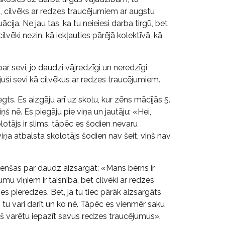
, cilvēks ar redzes traucējumiem ar augstu
ācija. Ne jau tas, ka tu neieiesi darba tirgū, bet
lvēki nezin, kā iekļauties pārējā kolektīvā, kā
ar sevi, jo daudzi vājredzīgi un neredzīgi
tījuši sevi kā cilvēkus ar redzes traucējumiem.
egts. Es aizgāju arī uz skolu, kur zēns mācījās 5.
viņš nē. Es piegāju pie viņa un jautāju: «Hei,
otājs ir slims, tāpēc es šodien nevaru
a viņa atbalsta skolotājs šodien nav šeit, viņš nav
 cenšas par daudz aizsargāt: «Mans bērns ir
mu viņiem ir taisnība, bet cilvēki ar redzes
es pieredzes. Bet, ja tu tiec pārāk aizsargāts
o tu vari darīt un ko nē. Tāpēc es vienmēr saku
iņš varētu iepazīt savus redzes traucējumus».