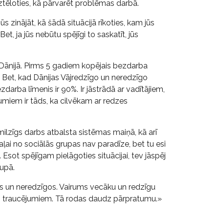
iztēloties, kā pārvarēt problēmas darbā.
 zinājāt, kā šādā situācijā rīkoties, kam jūs
Bet, ja jūs nebūtu spējīgi to saskatīt, jūs
 Dānijā. Pirms 5 gadiem kopējais bezdarba
bs. Bet, kad Dānijas Vājredzīgo un neredzīgo
zdarba līmenis ir 90%. Ir jāstrādā ar vadītājiem,
umiem ir tāds, ka cilvēkam ar redzes
ilzīgs darbs atbalsta sistēmas maiņā, kā arī
ļai no sociālās grupas nav paradīze, bet tu esi
. Esot spējīgam pielāgoties situācijai, tev jāspēj
rupā.
gos un neredzīgos. Vairums vecāku un redzīgu
zes traucējumiem. Tā rodas daudz pārpratumu.»