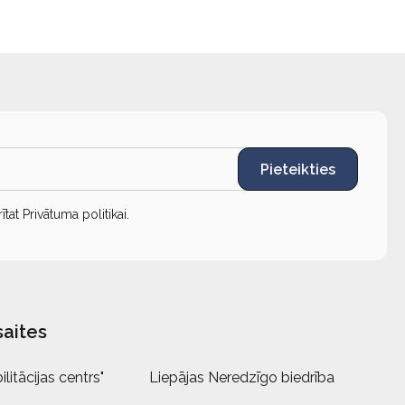
Pieteikties
rītat
Privātuma politikai
.
saites
litācijas centrs"
Liepājas Neredzīgo biedrība