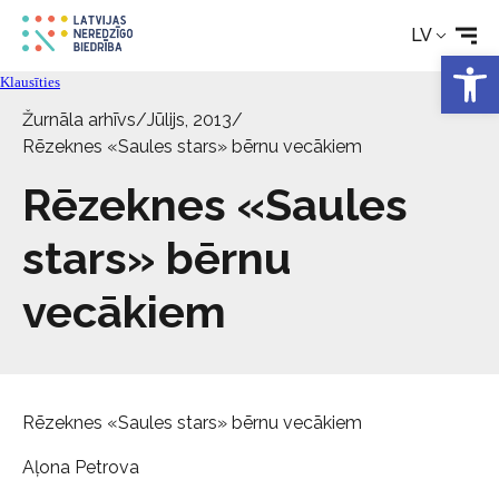
Rehabilitācija
LV
Open 
Tehniskie palīglīdzekļi
Klausīties
Žurnāla arhīvs
/
Jūlijs, 2013
/
Rēzeknes «Saules stars» bērnu vecākiem
Aktualitātes
Rēzeknes «Saules
Pakalpojumi
stars» bērnu
Par biedrību
vecākiem
Kontakti
Rēzeknes «Saules stars» bērnu vecākiem
Aļona Petrova