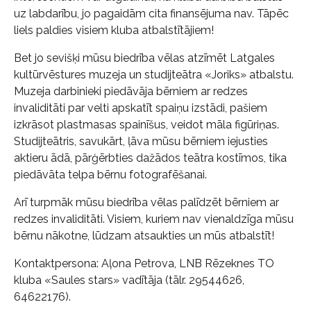
uz labdarību, jo pagaidām cita finansējuma nav. Tāpēc
liels paldies visiem kluba atbalstītājiem!
Bet jo sevišķi mūsu biedrība vēlas atzīmēt Latgales
kultūrvēstures muzeja un studijteātra «Joriks» atbalstu.
Muzeja darbinieki piedāvāja bērniem ar redzes
invaliditāti par velti apskatīt spaiņu izstādi, pašiem
izkrāsot plastmasas spainīšus, veidot māla figūriņas.
Studijteātris, savukārt, ļāva mūsu bērniem iejusties
aktieru ādā, pārģērbties dažādos teātra kostīmos, tika
piedāvāta telpa bērnu fotografēšanai.
Arī turpmāk mūsu biedrība vēlas palīdzēt bērniem ar
redzes invaliditāti. Visiem, kuriem nav vienaldzīga mūsu
bērnu nākotne, lūdzam atsaukties un mūs atbalstīt!
Kontaktpersona: Aļona Petrova, LNB Rēzeknes TO
kluba «Saules stars» vadītāja (tālr. 29544626,
64622176).