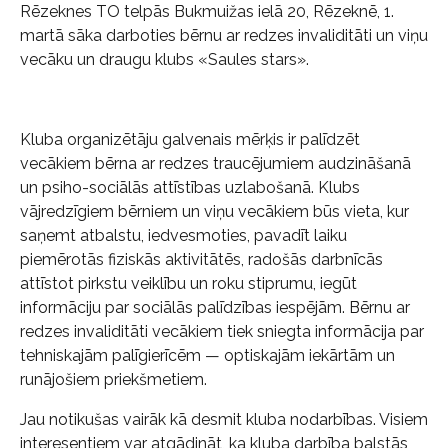
Rēzeknes TO telpās Bukmuižas ielā 20, Rēzeknē, 1.
martā sāka darboties bērnu ar redzes invaliditāti un viņu
vecāku un draugu klubs «Saules stars».
Kluba organizētāju galvenais mērķis ir palīdzēt
vecākiem bērna ar redzes traucējumiem audzināšanā
un psiho-sociālās attīstības uzlabošanā. Klubs
vājredzīgiem bērniem un viņu vecākiem būs vieta, kur
saņemt atbalstu, iedvesmoties, pavadīt laiku
piemērotās fiziskās aktivitātēs, radošās darbnīcās
attīstot pirkstu veiklību un roku stiprumu, iegūt
informāciju par sociālās palīdzības iespējām. Bērnu ar
redzes invaliditāti vecākiem tiek sniegta informācija par
tehniskajām palīgierīcēm — optiskajām iekārtām un
runājošiem priekšmetiem.
Jau notikušas vairāk kā desmit kluba nodarbības. Visiem
interesentiem var atgādināt, ka kluba darbība balstās