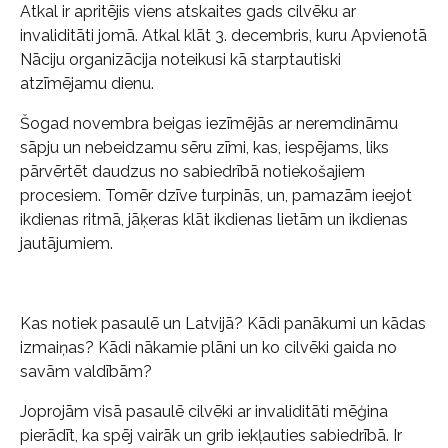
Atkal ir apritējis viens atskaites gads cilvēku ar
invaliditāti jomā. Atkal klāt 3. decembris, kuru Apvienotā
Nāciju organizācija noteikusi kā starptautiski
atzīmējamu dienu.
Šogad novembra beigas iezīmējās ar neremdināmu
sāpju un nebeidzamu sēru zīmi, kas, iespējams, liks
pārvērtēt daudzus no sabiedrībā notiekošajiem
procesiem. Tomēr dzīve turpinās, un, pamazām ieejot
ikdienas ritmā, jāķeras klāt ikdienas lietām un ikdienas
jautājumiem.
Kas notiek pasaulē un Latvijā? Kādi panākumi un kādas
izmaiņas? Kādi nākamie plāni un ko cilvēki gaida no
savām valdībām?
Joprojām visā pasaulē cilvēki ar invaliditāti mēģina
pierādīt, ka spēj vairāk un grib iekļauties sabiedrībā. Ir