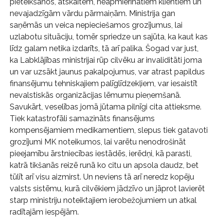
pieteikšanos, atskaitēm, neapmierinātiem klientiem un
nevajadzīgām vārdu pārmaiņām. Ministrija gan
saņēmās un veica nepieciešamos grozījumus, lai
uzlabotu situāciju, tomēr spriedze un sajūta, ka kaut kas
līdz galam netika izdarīts, tā arī palika. Šogad var just,
ka Labklājības ministrijai rūp cilvēku ar invaliditāti joma
un var uzsākt jaunus pakalpojumus, var atrast papildus
finansējumu tehniskajiem palīglīdzekļiem, var iesaistīt
nevalstiskās organizācijas lēmumu pieņemšanā.
Savukārt, veselības jomā jūtama pilnīgi cita attieksme.
Tiek katastrofāli samazināts finansējums
kompensējamiem medikamentiem, slepus tiek gatavoti
grozījumi MK noteikumos, lai varētu nenodrošināt
pieejamību ārstniecības iestādēs, ierēdņi, kā parasti,
katrā tikšanās reizē runā ko citu un apsola daudz, bet
tūlīt arī visu aizmirst. Un neviens tā arī neredz kopēju
valsts sistēmu, kurā cilvēkiem jādzīvo un jāprot lavierēt
starp ministriju noteiktajiem ierobežojumiem un atkal
radītajām iespējām.