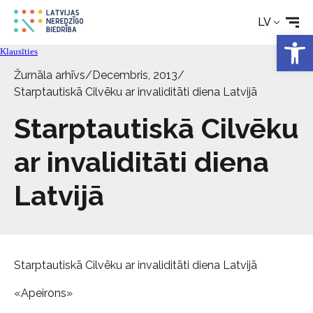
LV
Aktualitātes
Open 
Klausīties
Žurnāla arhīvs
/
Decembris, 2013
/
Pakalpojumi
Starptautiskā Cilvēku ar invaliditāti diena Latvijā
Starptautiskā Cilvēku
Par biedrību
ar invaliditāti diena
Kontakti
Latvijā
Starptautiskā Cilvēku ar invaliditāti diena Latvijā
«Apeirons»