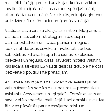
realizēti brīnišķīgi projekti un akcijas, kurās cilvēki ar
invaliditāti radījuši mākslas darbus, spēlējuši teātri,
atraduši darbu un mācījušies skolās, veidojuši ģimenes
un izdzīvojuši reizēm neiedomājamās situācijās.
Valdības, savukārt, sarakstījušas simtiem kilogramu ar
dažādām atskaitēm, stratēģijām, rezolūcijām,
pamatnostādnēm un rīcības plāniem, mēģinot
iedzīvināt dažādas cilvēku ar invaliditāti tiesības
sabiedrības ikdienā. Eiropā top jaunas rezolūcijas,
direktīvas un regulas, kuras, savukārt, noteiks valstīm,
kas jādara, lai visās ES valstīs tiesības tiktu piemērotas
bez vietējo politiķu interpretācijām.
Arī Latvija nav izņēmums. Šogad tika ieviests jauns
valsts finansēts sociāls pakalpojums — personiskais
asistents. Apsveicami un ilgi gaidīti! Tomēr ieviests ar
savu vietējo specifiku realizācijā. Labi domāta iniciatīva
ātri vien pārvērtās par neiespējamo misiju ar