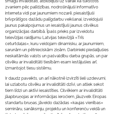
smagu invaliditāti, atbildējuši uz vairāk kā tūkstotis
zvaniem pēc palīdzības, nodrošinājuši informatīvo
interneta vidi par jaunumiem nozarē, piesaistījuši
brīvprātīgos dažādu palīgdarbu veikšanai, izveidojuši
jaunus pakalpojumus un iesaistījuši jaunus cilvēkus
organizācijas darbībā. Īpašs prieks par izveidotu
televīzijas raidījumu Latvijas televīzijā «Trīs
ceturtdaļas», kuru veidojam dinamisku, ar jaunumiem,
sarunām un pētnieciskām ziņām. Darbinieki piedalījušies
neskaitāmās valsts un pašvaldību darba grupās, un par
cilvēku ar invaliditāti tiesībām esam iestājušies arī,
izmantojot tiesu sistēmu.
Ir daudz paveikts, un arī nākotnē izvirzīti lieli uzdevumi,
lai uzlabotu cilvēku ar invaliditāti dzīvi, un atliek sekot
tiem līdzi un aktīvi iesaistīties. Cilvēkiem ar invaliditāti
jāapbruņojas ar informācijas ieročiem, jāuzvelk Eiropas
standartu bruņas, jāveido dažādas «kaujas vienības»
semināru, sanāksmju, projektu un konferenču veidā un