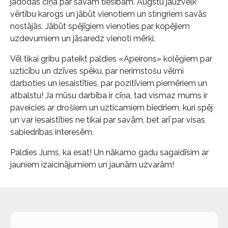
jādodas cīņā par savām tiesībām. Augstu jāuzvelk
vērtību karogs un jābūt vienotiem un stingriem savās
nostājās. Jābūt spējīgiem vienoties par kopējiem
uzdevumiem un jāsaredz vienoti mērķi.
Vēl tikai gribu pateikt paldies «Apeirons» kolēģiem par
uzticību un dzīves spēku, par nerimstošu vēlmi
darboties un iesaistīties, par pozitīviem piemēriem un
atbalstu! Ja mūsu darbība ir cīņa, tad vismaz mums ir
paveicies ar drošiem un uzticamiem biedriem, kuri spēj
un var iesaistīties ne tikai par savām, bet arī par visas
sabiedrības interesēm.
Paldies Jums, ka esat! Un nākamo gadu sagaidīsim ar
jauniem izaicinājumiem un jaunām uzvarām!