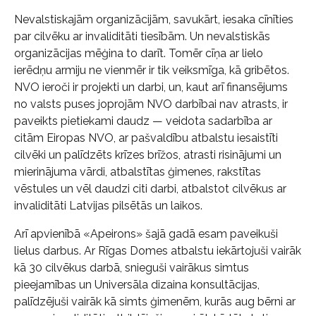
Nevalstiskajām organizācijām, savukārt, iesaka cīnīties
par cilvēku ar invaliditāti tiesībām. Un nevalstiskās
organizācijas mēģina to darīt. Tomēr cīņa ar lielo
ierēdņu armiju ne vienmēr ir tik veiksmīga, kā gribētos.
NVO ieroči ir projekti un darbi, un, kaut arī finansējums
no valsts puses joprojām NVO darbībai nav atrasts, ir
paveikts pietiekami daudz — veidota sadarbība ar
citām Eiropas NVO, ar pašvaldību atbalstu iesaistīti
cilvēki un palīdzēts krīzes brīžos, atrasti risinājumi un
mierinājuma vārdi, atbalstītas ģimenes, rakstītas
vēstules un vēl daudzi citi darbi, atbalstot cilvēkus ar
invaliditāti Latvijas pilsētās un laikos.
Arī apvienībā «Apeirons» šajā gadā esam paveikuši
lielus darbus. Ar Rīgas Domes atbalstu iekārtojuši vairāk
kā 30 cilvēkus darbā, snieguši vairākus simtus
pieejamības un Universāla dizaina konsultācijas,
palīdzējuši vairāk kā simts ģimenēm, kurās aug bērni ar