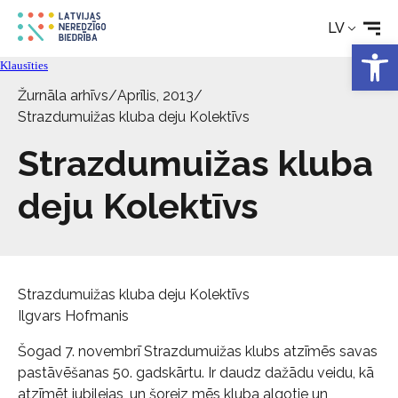
Rehabilitācija
LV
Open 
Tehniskie palīglīdzekļi
Klausīties
Žurnāla arhīvs
/
Aprīlis, 2013
/
Aktualitātes
Strazdumuižas kluba deju Kolektīvs
Strazdumuižas kluba
Pakalpojumi
deju Kolektīvs
Par biedrību
Kontakti
Strazdumuižas kluba deju Kolektīvs
Ilgvars Hofmanis
Šogad 7. novembrī Strazdumuižas klubs atzīmēs savas
pastāvēšanas 50. gadskārtu. Ir daudz dažādu veidu, kā
atzīmēt jubilejas, un šoreiz mēs kluba algotie un