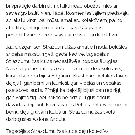
brīvprātīgie darbinieki noteikti neaprobežosimies ar
saviesīgo ballīti vien. Tādēļ Rosmes lasītājiem piedāvāju
aprakstu virkni par mūsu amatieru kolektīviem, par to
attīstību, sniegumiem un tālākas izaugsmes
perspektīvām. Šoreiz sākšu ar mūsu deju kolektīvu.
Jau diezgan sen Strazdumuižas amatieri nodarbojušies
ar dejas mākslu. 1958. gadā, kad vēl tagadējais
Strazdumuižas klubs nepastāvēja, topošajā Juglas
Neredzīgo ciematā izveidojies pirmais deju kolektīvs,
kurā liela loma bijusi Edgaram Krastiņam. Vēlākos laikos
dejojuši gan bērni un jaunieši, gan vidējās un vecākās
paaudzes ļaudis. Zīmīgi, ka dejotāji bijuši gan redzīgi,
gan vājredzīgi, bet nekad neredzīgi. Ilgus gadus
dažādus deju kolektīvus vadījis Pēteris Petkēvičs, bet ar
bērnu deju grupām klubā un Strazdumuižas skolā
darbojusies Aldona Gribule.
Tagadējais Strazdumuižas kluba deju kolektīvs