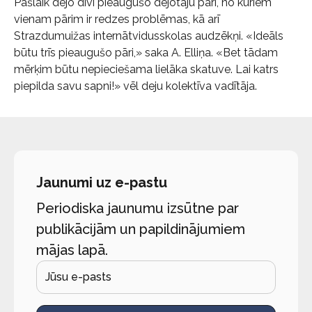
Pašlaik dejo divi pieaugušo dejotāju pāri, no kuriem
vienam pārim ir redzes problēmas, kā arī
Strazdumuižas internātvidusskolas audzēkņi. «Ideāls
būtu trīs pieaugušo pāri,» saka A. Elliņa. «Bet tādam
mērķim būtu nepieciešama lielāka skatuve. Lai katrs
piepilda savu sapni!» vēl deju kolektīva vadītāja.
Jaunumi uz e-pastu
Periodiska jaunumu izsūtne par
publikācijām un papildinājumiem
mājas lapā.