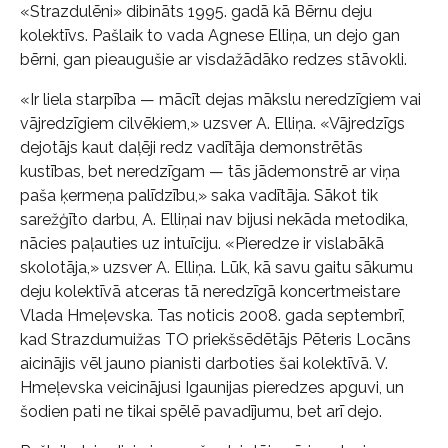
«Strazdulēni» dibināts 1995. gadā kā Bērnu deju
kolektīvs. Pašlaik to vada Agnese Elliņa, un dejo gan
bērni, gan pieaugušie ar visdažādāko redzes stāvokli.
«Ir liela starpība — mācīt dejas mākslu neredzīgiem vai
vājredzīgiem cilvēkiem,» uzsver A. Elliņa. «Vājredzīgs
dejotājs kaut daļēji redz vadītāja demonstrētās
kustības, bet neredzīgam — tās jādemonstrē ar viņa
paša ķermeņa palīdzību,» saka vadītāja. Sākot tik
sarežģīto darbu, A. Elliņai nav bijusi nekāda metodika,
nācies paļauties uz intuīciju. «Pieredze ir vislabākā
skolotāja,» uzsver A. Elliņa. Lūk, kā savu gaitu sākumu
deju kolektīvā atceras tā neredzīgā koncertmeistare
Vlada Hmeļevska. Tas noticis 2008. gada septembrī,
kad Strazdumuižas TO priekšsēdētājs Pēteris Locāns
aicinājis vēl jauno pianisti darboties šai kolektīvā. V.
Hmeļevska veicinājusi Igaunijas pieredzes apguvi, un
šodien pati ne tikai spēlē pavadījumu, bet arī dejo.