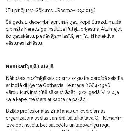
(Turpinājums. Sākums «Rosme» 09.2015.)
Šā gada 1. decembrī aprit 115 gadi kopš Strazdumuižā
dibināts Neredzīgo institūta Pūtēju orķestris. Atzīmējot
šo gadskārtu, piedāvājam lasītājiem īsu šī kolektīva
vēstures izklāstu.
Neatkarīgajā Latvijā
Nākošais nozīmīgākais posms orķestra darbībā saistīts
ar izcilā diriģenta Gotharda Helmaņa (1884-1956)
vārdu, kurš institūtā sāka strādāt 1922. gadā. Viņš bija
kara kapelmeistars ar kapteiņa pakāpi.
Dziļās profesionālās zināšanas un ievērojamās
organizatora spējas samērā īsā laikā ļāva G. Helmanim
izveidot nelielu, bet saliedētu un labskanīgu ragu