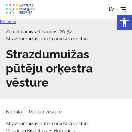
Aktualitātes
LV
Open 
Klausīties
Pakalpojumi
Žurnāla arhīvs
/
Oktobris, 2015
/
Strazdumuižas pūtēju orķestra vēsture
Par biedrību
Strazdumuižas
Kontakti
pūtēju orķestra
vēsture
Nodaļa — Mūsējo vēsture
Strazdumuižas pūtēju orķestra vēsture
Valentīna Ķīse, Ilgvars Hofmanis