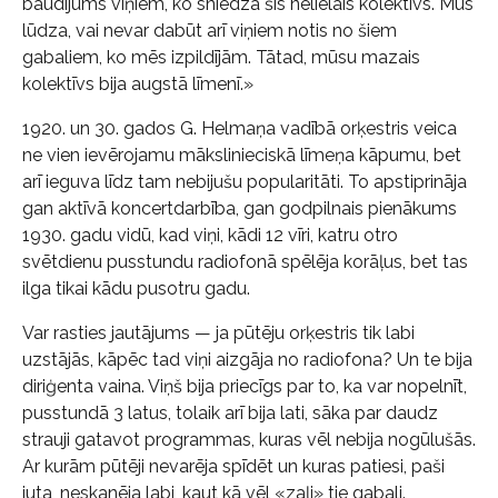
baudījums viņiem, ko sniedza šis nelielais kolektīvs. Mūs
lūdza, vai nevar dabūt arī viņiem notis no šiem
gabaliem, ko mēs izpildījām. Tātad, mūsu mazais
kolektīvs bija augstā līmenī.»
1920. un 30. gados G. Helmaņa vadībā orķestris veica
ne vien ievērojamu mākslinieciskā līmeņa kāpumu, bet
arī ieguva līdz tam nebijušu popularitāti. To apstiprināja
gan aktīvā koncertdarbība, gan godpilnais pienākums
1930. gadu vidū, kad viņi, kādi 12 vīri, katru otro
svētdienu pusstundu radiofonā spēlēja korāļus, bet tas
ilga tikai kādu pusotru gadu.
Var rasties jautājums — ja pūtēju orķestris tik labi
uzstājās, kāpēc tad viņi aizgāja no radiofona? Un te bija
diriģenta vaina. Viņš bija priecīgs par to, ka var nopelnīt,
pusstundā 3 latus, tolaik arī bija lati, sāka par daudz
strauji gatavot programmas, kuras vēl nebija nogūlušās.
Ar kurām pūtēji nevarēja spīdēt un kuras patiesi, paši
juta, neskanēja labi, kaut kā vēl «zaļi» tie gabali.