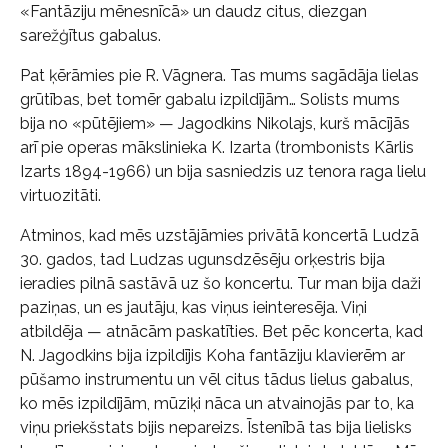
«Fantāziju mēnesnīcā» un daudz citus, diezgan
sarežģītus gabalus.
Pat ķērāmies pie R. Vāgnera. Tas mums sagādāja lielas
grūtības, bet tomēr gabalu izpildījām… Solists mums
bija no «pūtējiem» — Jagodkins Nikolajs, kurš mācījās
arī pie operas mākslinieka K. Izarta (trombonists Kārlis
Izarts 1894-1966) un bija sasniedzis uz tenora raga lielu
virtuozitāti.
Atminos, kad mēs uzstājāmies privātā koncertā Ludzā
30. gados, tad Ludzas ugunsdzēsēju orķestris bija
ieradies pilnā sastāvā uz šo koncertu. Tur man bija daži
paziņas, un es jautāju, kas viņus ieinteresēja. Viņi
atbildēja — atnācām paskatīties. Bet pēc koncerta, kad
N. Jagodkins bija izpildījis Koha fantāziju klavierēm ar
pūšamo instrumentu un vēl citus tādus lielus gabalus,
ko mēs izpildījām, mūziķi nāca un atvainojās par to, ka
viņu priekšstats bijis nepareizs. Īstenībā tas bija lielisks