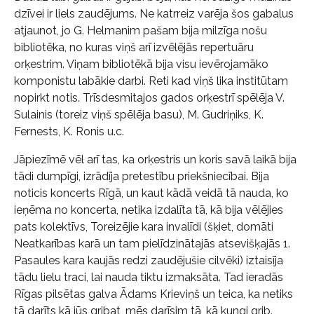
dzīvei ir liels zaudējums. Ne katrreiz varēja šos gabalus
atjaunot, jo G. Helmanim pašam bija milzīga nošu
bibliotēka, no kuras viņš arī izvēlējās repertuāru
orķestrim. Viņam bibliotēkā bija visu ievērojamāko
komponistu labākie darbi. Reti kad viņš lika institūtam
nopirkt notis. Trīsdesmitajos gados orķestrī spēlēja V.
Sulainis (toreiz viņš spēlēja basu), M. Gudriņiks, K.
Fernests, K. Ronis u.c.
Jāpiezīmē vēl arī tas, ka orķestris un koris savā laikā bija
tādi dumpīgi, izrādīja pretestību priekšniecībai. Bija
noticis koncerts Rīgā, un kaut kādā veidā tā nauda, ko
ieņēma no koncerta, netika izdalīta tā, kā bija vēlējies
pats kolektīvs, Toreizējie kara invalīdi (šķiet, domāti
Neatkarības karā un tam pielīdzinātajās atsevišķajās 1.
Pasaules kara kaujās redzi zaudējušie cilvēki) iztaisīja
tādu lielu traci, lai nauda tiktu izmaksāta. Tad ieradās
Rīgas pilsētas galva Ādams Krieviņš un teica, ka netiks
tā darīts kā jūs gribat, mēs darīsim tā, kā kungi grib.