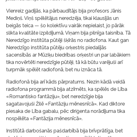
Vienreiz gadījās, ka pārbaudītājs bija profesors Jānis
Mediņš. Viņš spēlētājus neredzēja, tikai klausījās un
beigās teica — šo kolektīvu vairāk nepielaist, jo pārāk
slikta kvalitāte izpildījumā. Viņam bija pilnīga taisnība. Tā
Neredzīgo institūta pūtēji šķīrās no radiofona. Kaut gan
Neredzīgo institūta pūtēju orķestris piedalījās
sacensībās ar Mūziķu biedrības orķestri un par labākiem
tika novērtēti neredzīgie pūtēji, tā kā būtu varējuši arī
turpmāk spēlēt radiofonā, bet nu iznāca tā.
Radiofonā bija arī kāds pārpratums. Nezin kādā veidā
radiofona programmā bija atzīmēts, ka spēlēs de Lība
«Romantisko fantāziju», bet neredzīgie bija
sagatavojuši Žilē «Fantāziju mēnesnīcā». Kad diktore
piesaka de Lība gabalu, pēc diriģenta norādījuma tika
nospēlēta «Fantāzija mēnesnīcā».
Institūtā darbošanās pašdarbībā bija brīvprātīga, bet