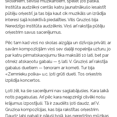
skolēniem, sevišķi muzikantiem, spēlēt ļoti patika.
Institūta audzēkņi centās katru jaunatnākušo iesaistīt
pūtēju orķestrī, ja tas bija kaut cik muzikāls un izrādīja
interesi šajā kolektīvā piedalīties. Vilis Gruziņš bija
Neredzīgo institūta audzēknis. Viņš arī rakstīja pūtēju
orķestrim savus sacerējumus.
Pēc tam kad viņš no skolas aizgāja un dzīvoja privāti, ar
savām kompozīcijām viņš sev daļēji nopelnīja uzturu, jo
par katru pirmatskaņojumu tika maksāti 10 lati, bet par
otrreiz atskaņotu gabalu — 5 lati. V. Gruziņš arī rakstīja
gabalus duetiem — tenoram ar korneti. Tur bija
«Zemnieku polka» u.c. ļoti grūti dueti. Tos orķestris
izpildīja koncertos.
Ļoti žēl, ka šie sacerējumi nav saglabājušies. Kara laikā
notis pagaisušas. Arī pēc kara neapzinīgi cilvēki nošu
krājumus izpostījuši. Tā ir zaudēts ļoti daudz, arī V.
Gruziņa kompozīcijas, kas bija rakstītas orķestrim.
Daudz labi gabali ir gājuši bojā, kas neredzīgo mūzikas