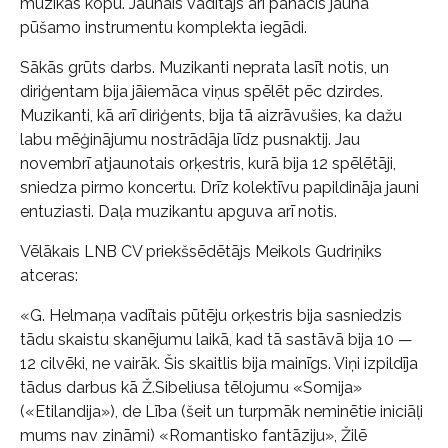
mūzikas kopu. Jaunais vadītājs arī panācis jauna
pūšamo instrumentu komplekta iegādi.
Sākās grūts darbs. Muzikanti neprata lasīt notis, un
diriģentam bija jāiemāca viņus spēlēt pēc dzirdes.
Muzikanti, kā arī diriģents, bija tā aizrāvušies, ka dažu
labu mēģinājumu nostrādāja līdz pusnaktij. Jau
novembrī atjaunotais orķestris, kurā bija 12 spēlētāji,
sniedza pirmo koncertu. Drīz kolektīvu papildināja jauni
entuziasti. Daļa muzikantu apguva arī notis.
Vēlākais LNB CV priekšsēdētājs Meikols Gudriņiks
atceras:
«G. Helmaņa vadītais pūtēju orķestris bija sasniedzis
tādu skaistu skanējumu laikā, kad tā sastāvā bija 10 —
12 cilvēki, ne vairāk. Šis skaitlis bija mainīgs. Viņi izpildīja
tādus darbus kā Ž.Sibeliusa tēlojumu «Somija»
(«Etilandija»), de Lība (šeit un turpmāk neminētie iniciāļi
mums nav zināmi) «Romantisko fantāziju», Žilē