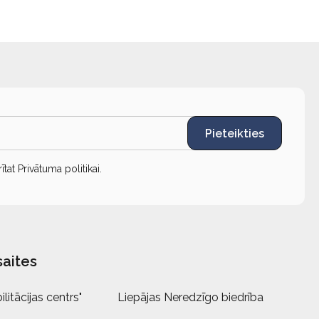
Pieteikties
rītat
Privātuma politikai
.
saites
litācijas centrs"
Liepājas Neredzīgo biedrība