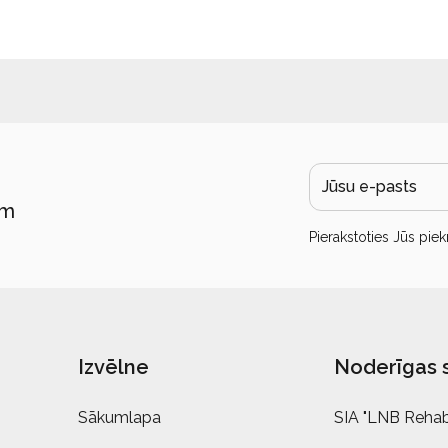
ām
Pierakstoties Jūs piek
Izvēlne
Noderīgas 
Sākumlapa
SIA "LNB Rehabi