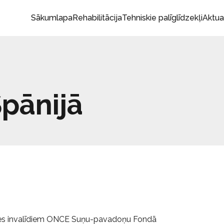
Sākumlapa
Rehabilitācija
Tehniskie palīglīdzekļi
Aktua
pānijā
edzes invalīdiem ONCE Suņu-pavadoņu Fondā