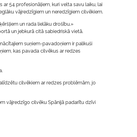
s ar 54 profesionāļiem, kuri velta savu laiku, lai
eglāku vājredzīgiem un neredzīgiem cilvēkiem.
ķēršļiem un rada lielāku drošību.»
ortā un jebkurā citā sabiedriskā vietā.
apmācītajiem suņiem-pavadoņiem ir palikuši
ņiem, kas pavada cilvēkus ar redzes
a.
 palīdzētu cilvēkiem ar redzes problēmām, jo
 vājredzīgo cilvēku Spānijā padarītu dzīvi