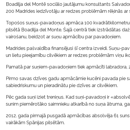
Boadilja del Montē sociālo jautājumu konsultants Salvadors 
200 Madrides iedzīvotāju ar redzes problēmām rēķinās ar 
Topošos suņus-pavadoņus apmāca 100 kvadrātkilometru liel
pilsētā Boadilja del Monte. Šajā centrā tiek izstrādātas da
vairošanu, beidzot ar suņu apmācību par pavadoņiem.
Madrides pašvaldība finansējusi šī centra izveidi. Suņu-pa
un lietu pieejamību cilvēkiem ar redzes problēmām viņu ik
Pamatā par suņiem-pavadoņiem tiek apmācīti labradora, zel
Pirmo savas dzīves gadu apmācāmie kucēni pavada pie sav
sabiedriskumu un pieradinātu pie dzīves ar cilvēkiem.
Pēc gada suņi iziet treniņus. Kad suņi-pavadoņi ir «absol
sunim piemērotāko saimnieku atkarībā no suņa ātruma, ga
2012. gada pirmajā pusgadā apmācības absolvēja 61 suns-
vairākām Spānijas pilsētām.