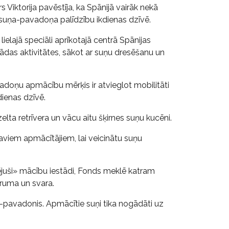
Viktorija pavēstīja, ka Spānijā vairāk nekā
suņa-pavadoņa palīdzību ikdienas dzīvē.
ajā speciāli aprīkotajā centrā Spānijas
žādas aktivitātes, sākot ar suņu dresēšanu un
vadoņu apmācību mērķis ir atvieglot mobilitāti
dienas dzīvē.
ta retrīvera un vācu aitu šķirnes suņu kucēni.
iem apmācītājiem, lai veicinātu suņu
vējuši» mācību iestādi, Fonds meklē katram
ruma un svara.
pavadonis. Apmācītie suņi tika nogādāti uz