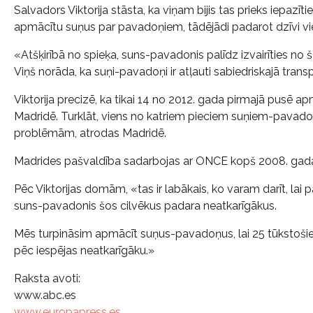
Salvadors Viktorija stāsta, ka viņam bijis tas prieks iepazītie
apmācītu suņus par pavadoņiem, tādējādi padarot dzīvi vi
«Atšķirībā no spieķa, suns-pavadonis palīdz izvairīties no š
Viņš norāda, ka suņi-pavadoņi ir atļauti sabiedriskajā transp
Viktorija precizē, ka tikai 14 no 2012. gada pirmajā pusē 
Madridē. Turklāt, viens no katriem pieciem suņiem-pavado
problēmām, atrodas Madridē.
Madrides pašvaldība sadarbojas ar ONCE kopš 2008. gad
Pēc Viktorijas domām, «tas ir labākais, ko varam darīt, lai
suns-pavadonis šos cilvēkus padara neatkarīgākus.
Mēs turpināsim apmācīt suņus-pavadoņus, lai 25 tūkstošiem
pēc iespējas neatkarīgāku.»
Raksta avoti:
www.abc.es
www.europapress.es