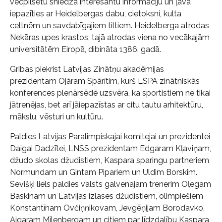
vecpilsētu sniedza interesantu informāciju un ļāva
iepazīties ar Heidelbergas dabu, cietoksni, kulta
celtnēm un savdabīgajiem tiltiem. Heidelberga atrodas
Nekāras upes krastos, tajā atrodas viena no vecākajām
universitātēm Eiropā, dibināta 1386. gadā.
Gribas piekrist Latvijas Zinātņu akadēmijas
prezidentam Ojāram Spārītim, kurš LSPA zinātniskās
konferences plenārsēdē uzsvēra, ka sportistiem ne tikai
jātrenējas, bet arī jāiepazīstas ar citu tautu arhitektūru,
mākslu, vēsturi un kultūru.
Paldies Latvijas Paralimpiskajai komitejai un prezidentei
Daigai Dadzītei, LNSS prezidentam Edgaram Kļaviņam,
džudo skolas džudistiem, Kaspara sparingu partneriem
Normundam un Gintam Pipariem un Uldim Borskim.
Sevišķi liels paldies valsts galvenajam trenerim Oļegam
Baskinam un Latvijas izlases džudistiem, olimpiešiem
Konstantīnam Ovčiņņikovam, Jevgēņijam Borodavko,
Aigaram Mīlenbergam un citiem par līdzdalību Kaspara