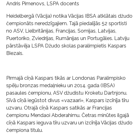
Andris Pimenovs, LSPA docents
Heidelbergā (Vācija) notika Vācijas IBSA atklātais džudo
čempionāts neredzīgajiem. Tajā piedalījās 52 sportisti
no ASV, Lielbritānijas, Francijas, Somijas, Latvijas,
Puertoriko, Zviedrijas, Rumānijas un Portugāles. Latviju
pārstāvēja LSPA Džudo skolas paralimpietis Kaspars
Biezais.
Pirmajā cīņā Kaspars tikās ar Londonas Paralimpisko
spēļu bronzas medaļnieku un 2014. gada (IBSA)
pasaules čempionu, ASV džudistu Kroketu Dartnjonu.
Sīvā cīņā iegūstot divus «vazaari», Kaspars izcīnīja tīru
uzvaru. Otrajā cīņā Kaspars satikās ar Francijas
čempionu Mendaoi Abderahimu. Četras minūtes ilgajā
cīņā Kaspars ieguva tīru uzvaru un izcīnīja Vācijas džudo
čempiona titulu.