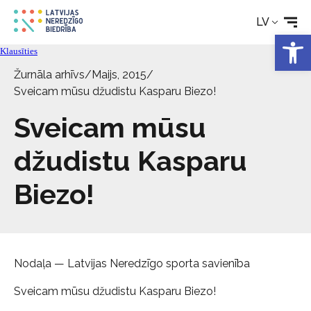
LV
Tehniskie palīglīdzekļi
Open 
Klausīties
Žurnāla arhīvs
/
Maijs, 2015
/
Aktualitātes
Sveicam mūsu džudistu Kasparu Biezo!
Sveicam mūsu
Pakalpojumi
džudistu Kasparu
Par biedrību
Biezo!
Kontakti
Nodaļa — Latvijas Neredzīgo sporta savienība
Sveicam mūsu džudistu Kasparu Biezo!