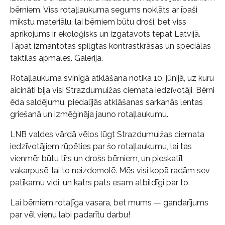
bērniem. Viss rotaļlaukuma segums noklāts ar īpaši
mīkstu materiālu, lai bērniem būtu droši, bet viss
aprīkojums ir ekoloģisks un izgatavots tepat Latvijā.
Tāpat izmantotas spilgtas kontrastkrāsas un speciālas
taktilas apmales. Galerija.
Rotaļlaukuma svinīgā atklāšana notika 10. jūnijā, uz kuru
aicināti bija visi Strazdumuižas ciemata iedzīvotāji. Bērni
ēda saldējumu, piedalījās atklāšanas sarkanās lentas
griešanā un izmēģināja jauno rotaļlaukumu.
LNB valdes vārdā vēlos lūgt Strazdumuižas ciemata
iedzīvotājiem rūpēties par šo rotaļlaukumu, lai tas
vienmēr būtu tīrs un drošs bērniem, un pieskatīt
vakarpusē, lai to neizdemolē. Mēs visi kopā radām sev
patīkamu vidi, un katrs pats esam atbildīgi par to.
Lai bērniem rotaļīga vasara, bet mums — gandarījums
par vēl vienu labi padarītu darbu!