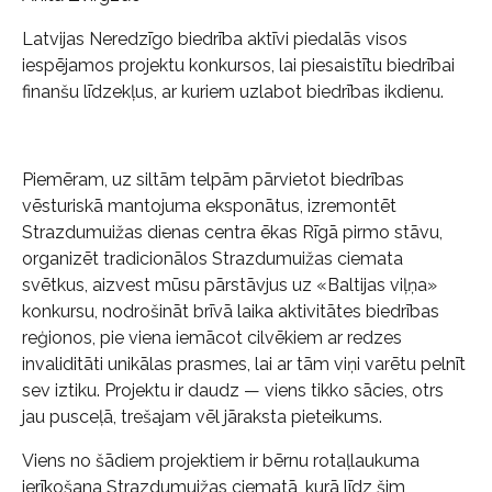
Latvijas Neredzīgo biedrība aktīvi piedalās visos
iespējamos projektu konkursos, lai piesaistītu biedrībai
finanšu līdzekļus, ar kuriem uzlabot biedrības ikdienu.
Piemēram, uz siltām telpām pārvietot biedrības
vēsturiskā mantojuma eksponātus, izremontēt
Strazdumuižas dienas centra ēkas Rīgā pirmo stāvu,
organizēt tradicionālos Strazdumuižas ciemata
svētkus, aizvest mūsu pārstāvjus uz «Baltijas viļņa»
konkursu, nodrošināt brīvā laika aktivitātes biedrības
reģionos, pie viena iemācot cilvēkiem ar redzes
invaliditāti unikālas prasmes, lai ar tām viņi varētu pelnīt
sev iztiku. Projektu ir daudz — viens tikko sācies, otrs
jau pusceļā, trešajam vēl jāraksta pieteikums.
Viens no šādiem projektiem ir bērnu rotaļlaukuma
ierīkošana Strazdumuižas ciematā, kurā līdz šim