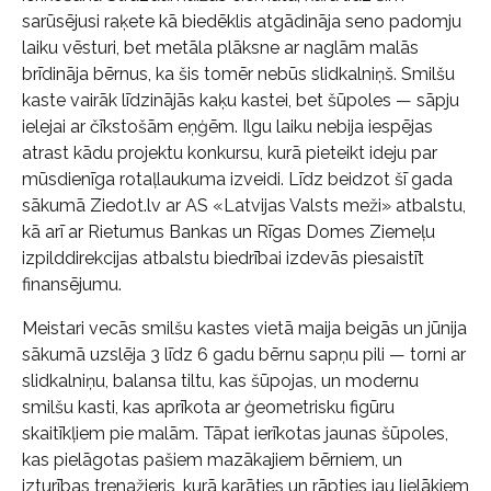
sarūsējusi raķete kā biedēklis atgādināja seno padomju
laiku vēsturi, bet metāla plāksne ar naglām malās
brīdināja bērnus, ka šis tomēr nebūs slidkalniņš. Smilšu
kaste vairāk līdzinājās kaķu kastei, bet šūpoles — sāpju
ielejai ar čīkstošām eņģēm. Ilgu laiku nebija iespējas
atrast kādu projektu konkursu, kurā pieteikt ideju par
mūsdienīga rotaļlaukuma izveidi. Līdz beidzot šī gada
sākumā Ziedot.lv ar AS «Latvijas Valsts meži» atbalstu,
kā arī ar Rietumus Bankas un Rīgas Domes Ziemeļu
izpilddirekcijas atbalstu biedrībai izdevās piesaistīt
finansējumu.
Meistari vecās smilšu kastes vietā maija beigās un jūnija
sākumā uzslēja 3 līdz 6 gadu bērnu sapņu pili — torni ar
slidkalniņu, balansa tiltu, kas šūpojas, un modernu
smilšu kasti, kas aprīkota ar ģeometrisku figūru
skaitīkļiem pie malām. Tāpat ierīkotas jaunas šūpoles,
kas pielāgotas pašiem mazākajiem bērniem, un
izturības trenažieris, kurā karāties un rāpties jau lielākiem