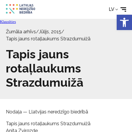
LV
Tehniskie palīglīdzekļi
Open 
Klausīties
Žurnāla arhīvs
/
Jūlijs, 2015
/
Aktualitātes
Tapis jauns rotaļlaukums Strazdumuižā
Tapis jauns
Pakalpojumi
rotaļlaukums
Par biedrību
Strazdumuižā
Kontakti
Nodaļa — Llatvijas neredzīgo biedrībā
Tapis jauns rotaļlaukums Strazdumuižā
Anita Zvirgzde