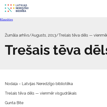
Klausīties
Žurnāla arhīvs
/
Augusts, 2013
/
Trešais tēva dēls — vienmē
Trešais tēva dē
Nodaļa – Latvijas Neredzīgo bibliotēka
Trešais tēva dēls — vienmēr visgudrākais
Gunta Bite