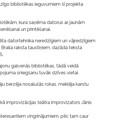
dzīgo bibliotēkas ieguvumiem šī projekta
bliotēkām, kura saņēma datorus ar jaunām
enēšanai un printēšanai.
lizēta datortehnika neredzīgiem un vājredzīgiem
 ar Braila raksta taustiņiem, dažāda teksta
S.
ajonu galvenās bibliotēkas, tādā veidā
pojuma sniegšanu tuvāk dzīves vietai.
āju berzēja nosalušās rokas, meklēja karstu
iskā improvizācijas teātra improvizators Jānis
 interesantiem vingrinājumiem, pēc tam caur