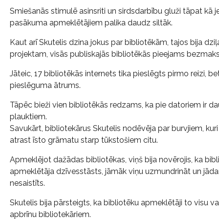
Smiešanās stimulē asinsriti un sirdsdarbību gluži tāpat kā 
pasākuma apmeklētājiem palika daudz siltāk.
Kaut arī Skutelis dzina jokus par bibliotēkām, tajos bija dzi
projektam, visās publiskajās bibliotēkās pieejams bezmaksas
Jāteic, 17 bibliotēkās internets tika pieslēgts pirmo reizi, b
pieslēguma ātrums.
Tāpēc bieži vien bibliotēkās redzams, ka pie datoriem ir 
plauktiem.
Savukārt, bibliotekārus Skutelis nodēvēja par burvjiem, kuri 
atrast īsto grāmatu starp tūkstošiem citu.
Apmeklējot dažādas bibliotēkas, viņš bija novērojis, ka bibl
apmeklētāja dzīvesstāsts, jāmāk viņu uzmundrināt un jādara
nesaistīts.
Skutelis bija pārsteigts, ka bibliotēku apmeklētāji to visu v
apbrīnu bibliotekāriem.