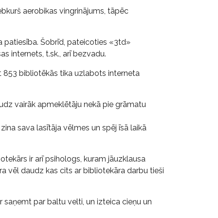
jebkurš aerobikas vingrinājums, tāpēc
ļa patiesība. Šobrīd, pateicoties «3td»
 internets, t.sk., arī bezvadu.
et 853 bibliotēkās tika uzlabots interneta
daudz vairāk apmeklētāju nekā pie grāmatu
zina sava lasītāja vēlmes un spēj īsā laikā
iotekārs ir arī psihologs, kuram jāuzklausa
 vēl daudz kas cits ar bibliotekāra darbu tieši
ar saņemt par baltu velti, un izteica cieņu un