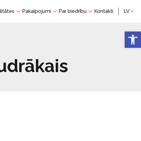
litātes
Pakalpojumi
Par biedrību
Kontakti
LV
Open 
udrākais