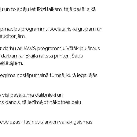
bu un to spēju iet līdzi laikam, tajā pašā laikā
u apmācību programmu sociālā riska grupām un
uditorijām.
ar darbu ar JAWS programmu. Vēlāk jau ārpus
 darbam ar Braila raksta printeri. Šādu
klētājiem.
iegrima noslēpumainā tumsā, kurā iegailējās
 visi pasākuma dalībnieki un
uns dancis, tā iezīmējot nākotnes ceļu
nebeidzas. Tas nesīs arvien vairāk gaismas,