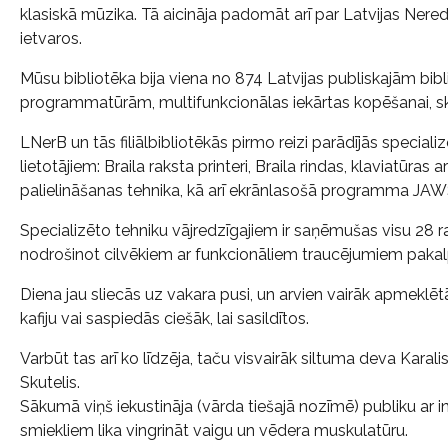
klasiskā mūzika. Tā aicināja padomāt arī par Latvijas Nere
ietvaros.
Mūsu bibliotēka bija viena no 874 Latvijas publiskajām bi
programmatūrām, multifunkcionālas iekārtas kopēšanai, sk
LNerB un tās filiālbibliotēkās pirmo reizi parādījās specia
lietotājiem: Braila raksta printeri, Braila rindas, klaviatūras
palielināšanas tehnika, kā arī ekrānlasošā programma JAW
Specializēto tehniku vājredzīgajiem ir saņēmušas visu 28 r
nodrošinot cilvēkiem ar funkcionāliem traucējumiem pakal
Diena jau sliecās uz vakara pusi, un arvien vairāk apmeklēt
kafiju vai saspiedās ciešāk, lai sasildītos.
Varbūt tas arī ko līdzēja, taču visvairāk siltuma deva Karal
Skutelis.
Sākumā viņš iekustināja (vārda tiešajā nozīmē) publiku ar
smiekliem lika vingrināt vaigu un vēdera muskulatūru.