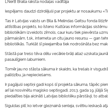
LNerB Braila raksta nodaļas vadītāja
Iespējams daudzi dzirdējuši par projektu ar nosaukumu «Tr
Tas ir Latvijas valsts un Bila & Melindas Geitsu fonda līdzf
attīstības projekts, ko īsteno Kultūras informācijas sistēmu 
bibliotēkām izveidots zīmols, caur kuru tiek pievērsta uz
pārmaiņām, t.sk., interneta un citu jauno resursu — gan te
bibliotēkās. Turklāt šī pieejamība tiek nodrošināta bez mak
Stāstā par trešo tēva dēlu vecākie brāļi allaž uzskata jaunā
pasaulīgiem labumiem.
Tomēr jau no stāsta sākuma ir skaidrs, ka trešais ir visgudrā
palīdzību, ja nepieciešams.
Ir pagājuši septiņi gadi kopš šī projekta sākuma, tāpēc pie
arī lai nosvinētu maģisko septiņgadi, 2013. gada 19. jūlij
piedalīties bija aicināti Latvijas bibliotēku pārstāvji, to atba
Siguldas pilī, ko ietver gleznainā senleja, svētku ieskaņā a