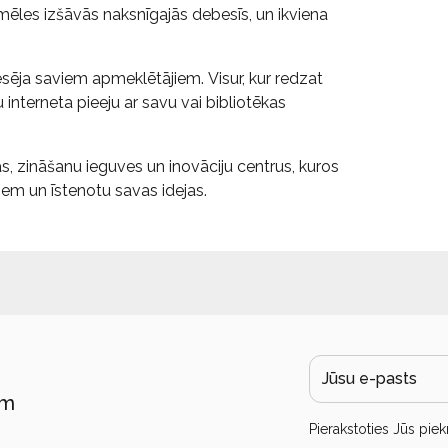
ēles izšāvās naksnīgajās debesīs, un ikviena
sēja saviem apmeklētājiem. Visur, kur redzat
 interneta pieeju ar savu vai bibliotēkas
s, zināšanu ieguves un inovāciju centrus, kuros
iem un īstenotu savas idejas.
ām
Pierakstoties Jūs piek