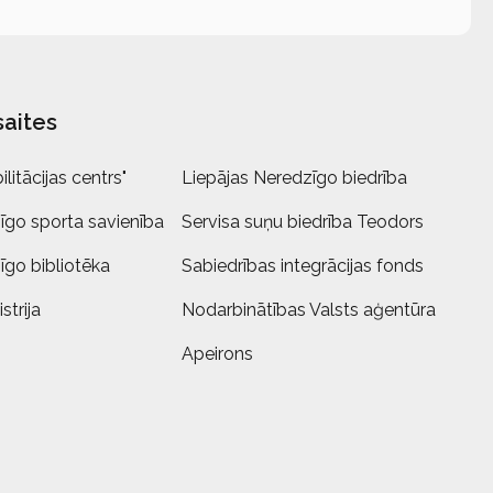
saites
litācijas centrs"
Liepājas Neredzīgo biedrība
īgo sporta savienība
Servisa suņu biedrība Teodors
īgo bibliotēka
Sabiedrības integrācijas fonds
strija
Nodarbinātības Valsts aģentūra
Apeirons