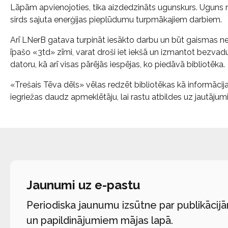
Lāpām apvienojoties, tika aizdedzināts ugunskurs. Uguns m
sirds sajuta enerģijas pieplūdumu turpmākajiem darbiem.
Arī LNerB gatava turpināt iesākto darbu un būt gaismas ne
īpašo «3td» zīmi, varat droši iet iekšā un izmantot bezvadu
datoru, kā arī visas pārējās iespējas, ko piedāvā bibliotēka.
«Trešais Tēva dēls» vēlas redzēt bibliotēkas kā informācija
iegriežas daudz apmeklētāju, lai rastu atbildes uz jautājum
Jaunumi uz e-pastu
Periodiska jaunumu izsūtne par publikācij
un papildinājumiem mājas lapā.