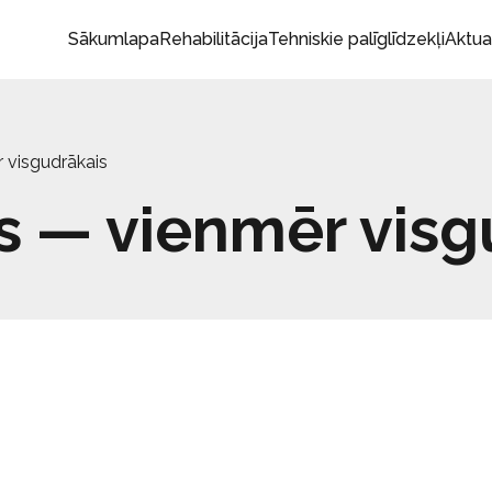
Sākumlapa
Rehabilitācija
Tehniskie palīglīdzekļi
Aktua
r visgudrākais
ls — vienmēr visg