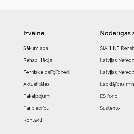
Izvēlne
Noderīgas 
Sākumlapa
SIA "LNB Rehabi
Rehabilitācija
Latvijas Neredz
Tehniskie palīglīdzekļi
Latvijas Neredz
Aktualitātes
Labklājības mini
Pakalpojumi
ES fondi
Par biedrību
Sustento
Kontakti