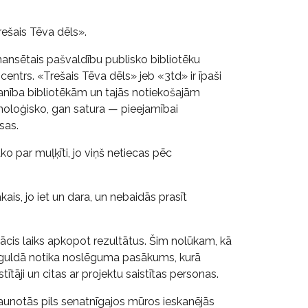
ešais Tēva dēls».
inansētais pašvaldību publisko bibliotēku
centrs. «Trešais Tēva dēls» jeb «3td» ir īpaši
manība bibliotēkām un tajās notiekošajām
hnoloģisko, gan satura — pieejamībai
sas.
ko par muļķīti, jo viņš netiecas pēc
kais, jo iet un dara, un nebaidās prasīt
nācis laiks apkopot rezultātus. Šim nolūkam, kā
ā Siguldā notika noslēguma pasākums, kurā
lstītāji un citas ar projektu saistītas personas.
tjaunotās pils senatnīgajos mūros ieskanējās