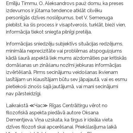
Emīliju Timmu, O. Aleksandrovs pauž domu, ka preses
izdevumos ir jūtama tendence atklāt cilvēku
personīgās dzīves noslēpumus, bet V. Semeņuga
piebilst, ka šis process ir visaptverošs, turklāt, bieži vien,
informācija tiekot sniegta pilnīgi pretēja.
Informācijas sniedzēju subjektīvs situācijas redzējums,
minimāla neprecizitāte vai problēmas atspoguļojums
kādā šaurā aspektā liek mums aizdomāties par kritiskās
domāšanas un zināšanu nozīmi jebkuras informācijas
izvērtēšanā. Pirms secinājumu veidošanas ikvienam
lasītājam un klausītājam būtu sev jāpajautā, vai es esmu
pietiekoši zinošs šajā jautājumā, vai mani secinājumi
nav pārsteidzīgi.
Laikrakstā ≪Час≫ Rīgas Centrāltirgu vērot no
filozofiskā aspekta piedāvā autore Oksana
Dementjeva. Viņa uzskata, ka tirgus ir ideāla vieta
dzīves filozofi skai apcerēšanai. Priekšlasījuma laikā