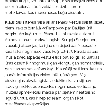
atpakaļ kuģīši, izmantojot svilpi, ir sveicinājuši viens otru,
bet mūsdienās tādā veidā tiek dzītas prom
motorlaivas, kas ir ieņēmušas kuģu piestātni.
Klausītāju interesi raisa arī ar senāku vēsturi saistīti sižeti,
piem., raksts žurnālā ≪Патрон≫ par Baltijas jūrā
nogrimušo kuģu meklēšanu. Lasot raksta autora J.
Alimova sarunu ar akvalangistu Sergeju Semjonovu,
klausītāji atcerējās, ka ir jau dzirdējuši par 2. pasaules
kara laikā nogrimušo vācu kuģi UJ-113. Raksta saturs
mūs aizved atpakaļ vēsturē līdz pat 10. gs., jo Baltijas
jūras dzelmē ir nogrimuši gan vikingu, gan normandiešu,
gan Hanzas savienības kuģi. Klausītāji paši lemj, kas no
jaunās informācijas viņiem būtu jāpārņem. Viņi
pievienojās akvalangista viedoklim, ka valstij nav
izdevīgi meklēt ūdensdzīlēs nogrimušās vērtības, jo
muzeju apmeklētāju maksa par biļetēm neattaisno
ieguldījumus, kas ir nepieciešami organizējot
meklēšanas ekspedīcijas.