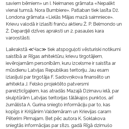
saviem bērniem» un I. Neimanes grāmata «Nepalikt
vienai tumsā. Nora Bumbiere». Patlaban tiek lasīta Dž.
Londona grāmata «Lielās Mājas mazā saimniece».
Krievu valodā ir izlasīti franču aktieru Ž. P. Belmondo un
Ž. Depardjē dzīves apraksti un 2. pasaules kara
varoņstāsti.
Laikrakstā ≪Час≫ tiek atspoguļoti vēsturiski notikumi
saistībā ar Rīgas arhitektūru, krievu tirgotājiem,
ievērojamām personībām, kuru izcelsme ir saistīta ar
mūsdienu Latvijas Republikas teritoriju. Jau esam
izlasījuši par tirgotāja F. Sadovņikova finansēto un
arhitekta J. Felsko projektēto patversmi
pareizticīgajiem, kas atradās Mazajā Dzirnavu ielā, par
skulptūrām Latvijas teritorijas tālākajos punktos, arī
žurnālista A. Gurina sniegto informāciju par to, kas
kopīgs ir Krišjānim Valdemāram un Krievijas caram
Pēterim Pirmajam. Bet pēc autora K. Soklakova
sniegtās informācijas par 1821. gadā Rīgā dzimušo