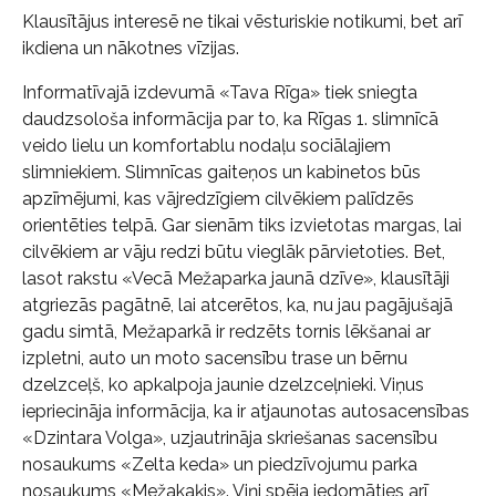
Klausītājus interesē ne tikai vēsturiskie notikumi, bet arī
ikdiena un nākotnes vīzijas.
Informatīvajā izdevumā «Tava Rīga» tiek sniegta
daudzsološa informācija par to, ka Rīgas 1. slimnīcā
veido lielu un komfortablu nodaļu sociālajiem
slimniekiem. Slimnīcas gaiteņos un kabinetos būs
apzīmējumi, kas vājredzīgiem cilvēkiem palīdzēs
orientēties telpā. Gar sienām tiks izvietotas margas, lai
cilvēkiem ar vāju redzi būtu vieglāk pārvietoties. Bet,
lasot rakstu «Vecā Mežaparka jaunā dzīve», klausītāji
atgriezās pagātnē, lai atcerētos, ka, nu jau pagājušajā
gadu simtā, Mežaparkā ir redzēts tornis lēkšanai ar
izpletni, auto un moto sacensību trase un bērnu
dzelzceļš, ko apkalpoja jaunie dzelzceļnieki. Viņus
iepriecināja informācija, ka ir atjaunotas autosacensības
«Dzintara Volga», uzjautrināja skriešanas sacensību
nosaukums «Zelta keda» un piedzīvojumu parka
nosaukums «Mežakaķis». Viņi spēja iedomāties arī