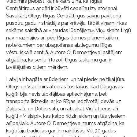
Vladimirs piebilst, ka ne katrs zina, ka Rīgas
Centrāltirgus angāri ir būvēti cepelīnu izvietošanai.
Savukārt, Oļegs Rīgas Centrāltirgus sakņu paviljonā
pusotru gadu ir strādājis par krāvēju, tādēļ viņam ir kas
sakāms saistībā ar «naudas lūdzējiem». Viņu skaits tirgū
nav mazinājies arī pēc Rīgas domes pieņemtajiem
noteikumiem par ubagošanas aizliegumu Rīgas
vēsturiskajā centrā. Autore O. Dementjeva lasītājiem
atgādina, ka senie fi lozofi tirgus laukumu gan ir
izvēlējušies citiem mērķiem.
Latvija ir bagāta ar ūdeņiem, un tai pieder ne tikai jūra.
Oļegs un Vladimirs atceras tos laikus, kad Daugavas
kuģīši bija nevis labklājības apliecinājums, bet
transporta līdzeklis, ar ko Rīgas iedzīvotāji devās uz
Zaķusalu un Doles salu, un atpakaļ. Viņi atceras arī
kuģīti «Misisipi», kas kalpo rīdziniekiem un tās viesiem
arī pašlaik. Autore O. Dementjeva mums atgādina, ka
kuģotāju tradīcijas gan ir mainījušās. Vēl 30 gadus