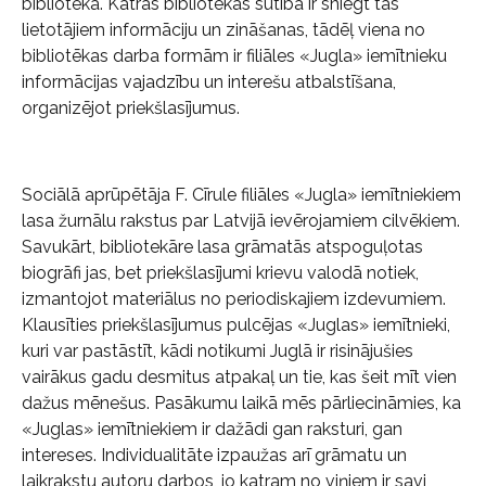
bibliotēka. Katras bibliotēkas sūtība ir sniegt tās
lietotājiem informāciju un zināšanas, tādēļ viena no
bibliotēkas darba formām ir filiāles «Jugla» iemītnieku
informācijas vajadzību un interešu atbalstīšana,
organizējot priekšlasījumus.
Sociālā aprūpētāja F. Cīrule filiāles «Jugla» iemītniekiem
lasa žurnālu rakstus par Latvijā ievērojamiem cilvēkiem.
Savukārt, bibliotekāre lasa grāmatās atspoguļotas
biogrāfi jas, bet priekšlasījumi krievu valodā notiek,
izmantojot materiālus no periodiskajiem izdevumiem.
Klausīties priekšlasījumus pulcējas «Juglas» iemītnieki,
kuri var pastāstīt, kādi notikumi Juglā ir risinājušies
vairākus gadu desmitus atpakaļ un tie, kas šeit mīt vien
dažus mēnešus. Pasākumu laikā mēs pārliecināmies, ka
«Juglas» iemītniekiem ir dažādi gan raksturi, gan
intereses. Individualitāte izpaužas arī grāmatu un
laikrakstu autoru darbos, jo katram no viņiem ir savi