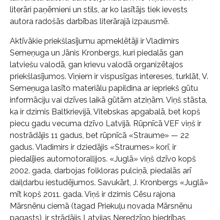
literāri paņēmieni un stils, ar ko lasītājs tiek ievests
autora radošās darbības literārajā izpausmē.
Aktīvākie priekšlasījumu apmeklētāji ir Vladimirs
Semeņuga un Jānis Kronbergs, kuri piedalās gan
latviešu valodā, gan krievu valodā organizētajos
priekšlasījumos. Viņiem ir vispusīgas intereses, turklāt, V.
Semeņuga lasīto materiālu papildina ar iepriekš gūtu
informāciju vai dzīves laikā gūtām atziņām. Viņš stāsta,
ka ir dzimis Baltkrievijā, Vitebskas apgabalā, bet kopš
piecu gadu vecuma dzīvo Latvijā. Rūpnīcā VEF viņš ir
nostrādājis 11 gadus, bet rūpnīcā «Straume» — 22
gadus. Vladimirs ir dziedājis «Straumes» korī, ir
piedalījies automotorallijos. «Juglā» viņš dzīvo kopš
2002. gada, darbojas folkloras pulciņā, piedalās arī
daiļdarbu iestudējumos. Savukārt, J. Kronbergs «Juglā»
mīt kopš 2011. gada. Viņš ir dzimis Cēsu rajona
Mārsnēnu ciemā (tagad Priekuļu novada Mārsnēnu
pagasts), ir strādājis Latvijas Neredzīgo biedrības