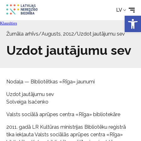
LV
Pakalpojumi
Open 
Klausīties
Par biedrību
Žurnāla arhīvs
/
Augusts, 2012
/
Uzdot jautājumu sev
Uzdot jautājumu sev
Kontakti
Nodaļa — Bibliotētkas «Rīga» jaunumi
Uzdot jautājumu sev
Solveiga Isačenko
Valsts sociālā aprūpes centra «Rīga» bibliotekāre
2011. gadā LR Kultūras ministrijas Bibliotēku reģistrā
tika iekļauta Valsts sociālās aprūpes centra «Rīga»