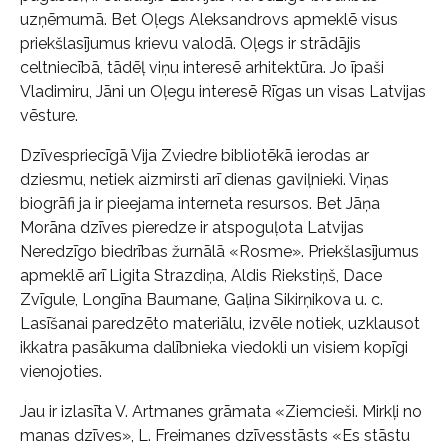
uzņēmumā. Bet Oļegs Aleksandrovs apmeklē visus
priekšlasījumus krievu valodā. Oļegs ir strādājis
celtniecībā, tādēļ viņu interesē arhitektūra. Jo īpaši
Vladimiru, Jāni un Oļegu interesē Rīgas un visas Latvijas
vēsture.
Dzīvespriecīgā Vija Zviedre bibliotēkā ierodas ar
dziesmu, netiek aizmirsti arī dienas gaviļnieki. Viņas
biogrāfi ja ir pieejama interneta resursos. Bet Jāņa
Morāna dzīves pieredze ir atspoguļota Latvijas
Neredzīgo biedrības žurnālā «Rosme». Priekšlasījumus
apmeklē arī Ligita Strazdiņa, Aldis Riekstiņš, Dace
Zvīgule, Longīna Baumane, Gaļina Sikirņikova u. c.
Lasīšanai paredzēto materiālu, izvēle notiek, uzklausot
ikkatra pasākuma dalībnieka viedokli un visiem kopīgi
vienojoties.
Jau ir izlasīta V. Artmanes grāmata «Ziemcieši. Mirkļi no
manas dzīves», L. Freimanes dzīvesstāsts «Es stāstu