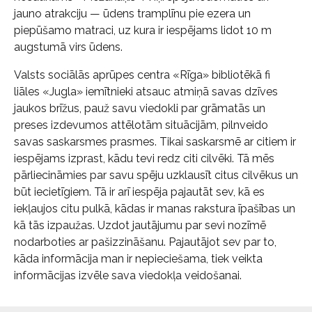
jauno atrakciju — ūdens tramplīnu pie ezera un
piepūšamo matraci, uz kura ir iespējams lidot 10 m
augstumā virs ūdens.
Valsts sociālās aprūpes centra «Rīga» bibliotēkā fi
liāles «Jugla» iemītnieki atsauc atmiņā savas dzīves
jaukos brīžus, pauž savu viedokli par grāmatās un
preses izdevumos attēlotām situācijām, pilnveido
savas saskarsmes prasmes. Tikai saskarsmē ar citiem ir
iespējams izprast, kādu tevi redz citi cilvēki. Tā mēs
pārliecināmies par savu spēju uzklausīt citus cilvēkus un
būt iecietīgiem. Tā ir arī iespēja pajautāt sev, kā es
iekļaujos citu pulkā, kādas ir manas rakstura īpašības un
kā tās izpaužas. Uzdot jautājumu par sevi nozīmē
nodarboties ar pašizzināšanu. Pajautājot sev par to,
kāda informācija man ir nepieciešama, tiek veikta
informācijas izvēle sava viedokļa veidošanai.