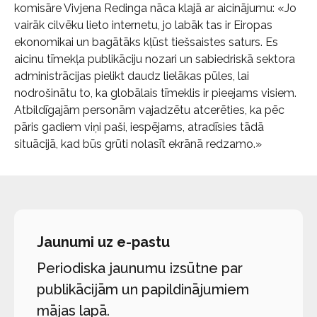
komisāre Vivjena Redinga nāca klajā ar aicinājumu: «Jo
vairāk cilvēku lieto internetu, jo labāk tas ir Eiropas
ekonomikai un bagātāks kļūst tiešsaistes saturs. Es
aicinu tīmekļa publikāciju nozari un sabiedriskā sektora
administrācijas pielikt daudz lielākas pūles, lai
nodrošinātu to, ka globālais tīmeklis ir pieejams visiem.
Atbildīgajām personām vajadzētu atcerēties, ka pēc
pāris gadiem viņi paši, iespējams, atradīsies tādā
situācijā, kad būs grūti nolasīt ekrānā redzamo.»
Jaunumi uz e-pastu
Periodiska jaunumu izsūtne par
publikācijām un papildinājumiem
mājas lapā.