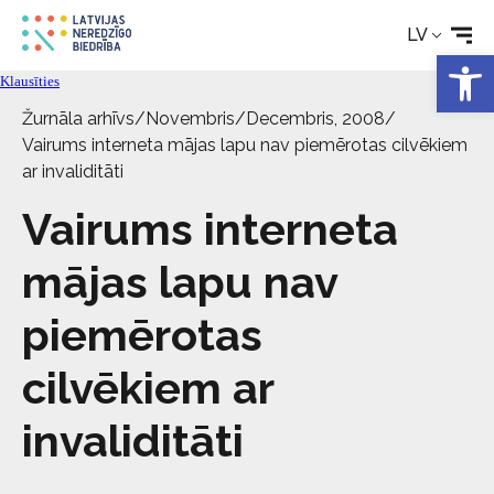
Tehniskie palīglīdzekļi
LV
Open 
Klausīties
Aktualitātes
Žurnāla arhīvs
/
Novembris/Decembris, 2008
/
Vairums interneta mājas lapu nav piemērotas cilvēkiem
Pakalpojumi
ar invaliditāti
Vairums interneta
Par biedrību
mājas lapu nav
Kontakti
piemērotas
cilvēkiem ar
invaliditāti