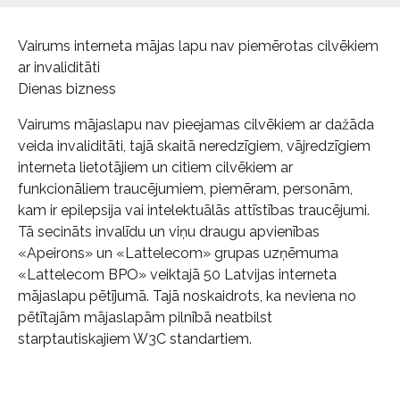
Vairums interneta mājas lapu nav piemērotas cilvēkiem
ar invaliditāti
Dienas bizness
Vairums mājaslapu nav pieejamas cilvēkiem ar dažāda
veida invaliditāti, tajā skaitā neredzīgiem, vājredzīgiem
interneta lietotājiem un citiem cilvēkiem ar
funkcionāliem traucējumiem, piemēram, personām,
kam ir epilepsija vai intelektuālās attīstības traucējumi.
Tā secināts invalīdu un viņu draugu apvienības
«Apeirons» un «Lattelecom» grupas uzņēmuma
«Lattelecom BPO» veiktajā 50 Latvijas interneta
mājaslapu pētījumā. Tajā noskaidrots, ka neviena no
pētītajām mājaslapām pilnībā neatbilst
starptautiskajiem W3C standartiem.