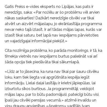
Gatis Preiss e-vides eksperts no Lipājas, kas pats ir
neredzīgs, saka: «Par nožēlu ar šo problēmu vēl arvien
nākas saskarties! Dažkārt neredzīgie cilvēki var tikai
atvērt un aizvērt mājaslapu, jo ekrānlasītāja programma
nevar neko tajā izlasīt. Ir arī tādas mājas lapas, kurās var
izlasīt tikai saturu, bet lapā nav iespējams pārvietoties
un vajadzīgajai informācijai piekļūt.»
Cita nozīmīga problēma, ko parāda monitorings, ir tā, ka
tīmekļa vietnēs nav iespējams burtus palielināt vai arī
šāda opcija tiek piedāvāta tikai sākumlapā.
«Līdz ar to jāsecina, ka runa nav tikai par šauru cilvēku
loku, kam tiek liegta vai apgrūtināta iespēja iegūt
informāciju. Lielai daļai lasītāju ir krietni jāpiepūlas, lai
izburtotu sīkos burtiņus. Ja programmētāji, veidojot
mājas lapu, par to būtu padomājuši, pateicīgi būtu visi,
īpaši jau cilvēki pensijas vecumā,» atzīmē invalīdu un
viņu draugu apvienības «Apeirons» vadītājs Ivars