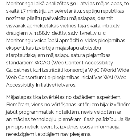
Monitoringa laikā analizētas 50 Latvijas mājaslapas, to
skaitā 17 ministriju un sekretariātu, septiņu republikas
nozīmes pilsētu pašvaldību mājaslapas, desmit
visvairāk apmeklētākās vietnes tajā skaitā: inbox.lv,
draugiem.lv, 1188.lv, delfi.lv, ss.lv, tvnet.lv u. c.
Monitoringu veica īpaši apmācīti e-vides pieejamības
eksperti, kas izvērtēja mājaslapu atbilstību
starptautiskajiem mājaslapu satura piejamības
standartiem WCAG (Web Content Accessibility
Guidelines), kuri izstrādāti konsorcija W3C (World Wide
Web Consortium) e-pieejamības iniciatīvas WAI (Web
Accessibility Initiative) ietvaros.
Mājaslapas tika izvērtētas no dažādiem aspektiem.
Piemēram, viens no vērtēšanas kritērijiem bija: izvēlnēm
jābūt programmatiski noteiktām, nevis veidotām ar
animācijas tehnoloģiju, piemēram, flash palīdzību. Ja šis
princips netiek ievērots, izvēlnēs esošā informācija
neredzīgiem lietotājiem nav pieejama.