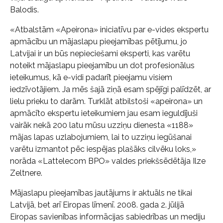
Balodis.
«Atbalstām «Apeirona» iniciatīvu par e-vides ekspertu
apmācību un mājaslapu pieejamības pētījumu, jo
Latvijai ir un būs nepieciešami eksperti, kas varētu
noteikt mājaslapu pieejamību un dot profesionālus
ieteikumus, kā e-vidi padarīt pieejamu visiem
iedzīvotājiem. Ja mēs šajā ziņā esam spējīgi palīdzēt, ar
lielu prieku to darām. Turklāt atbilstoši «apeirona» un
apmācīto ekspertu ieteikumiem jau esam ieguldījuši
vairāk nekā 200 latu mūsu uzziņu dienesta «1188»
mājas lapas uzlabojumiem, lai to uzziņu iegūšanai
varētu izmantot pēc iespējas plašāks cilvēku loks,»
norāda «Lattelecom BPO» valdes priekšsēdētāja Ilze
Zeltnere.
Mājaslapu pieejamības jautājums ir aktuāls ne tikai
Latvijā, bet arī Eiropas līmenī. 2008. gada 2. jūlijā
Eiropas savienības informācijas sabiedrības un mediju