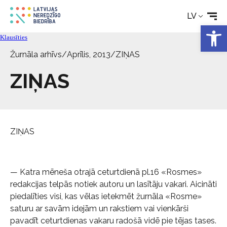
LV
Open 
Aktualitātes
Klausīties
Žurnāla arhīvs
/
Aprīlis, 2013
/
ZIŅAS
Pakalpojumi
ZIŅAS
Par biedrību
Kontakti
ZIŅAS
— Katra mēneša otrajā ceturtdienā pl.16 «Rosmes»
redakcijas telpās notiek autoru un lasītāju vakari. Aicināti
piedalīties visi, kas vēlas ietekmēt žurnāla «Rosme»
saturu ar savām idejām un rakstiem vai vienkārši
pavadīt ceturtdienas vakaru radošā vidē pie tējas tases.