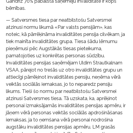
Gandrīz 70% pabalsta saņēmēju invaliditāte ir kopš
bērnības.
— Satversmes tiesa par neatbilstošu Satversmei
atzinusi normu likumā «Par valsts pensijām», kas
noteic, kā pārrēķināma invaliditātes pensija cilvēkam, ja
tiek mainīta invaliditātes grupa. Tiesa šādu lēmumu
pieņēmusi pēc Augstākās tiesas pieteikuma,
pamatojoties uz konkrētas personas sūdzību.
Invaliditātes pensijas saņēmējam Uldim Strautkalnam
VSAA, pārejot no trešās uz otro invaliditātes grupu un
attiecīgi pārrēķinot invaliditātes pensiju, neņēma vērā
veiktās sociālās iemaksas, jo to neparedz pensiju
likums. Tieši šo normu par neatbilstošu Satversmei
atzinusi Satversmes tiesa. Tā uzskata, ka, aprēķinot
personai izmaksājamās invaliditātes pensijas apmēru, ir
jāņem vērā personas veiktās sociālās apdrošināšanas
iemaksas, ja to ņemšana vērā personai nodrošina
augstāku invaliditātes pensijas apmēru. LM grasās