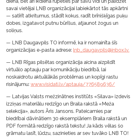
dienā, bet arī ikdienā rūpēties par savu vidi un palīdzēt
savai vietējai LNB organizācijai labiekārtot tās apkārtni
— satīrīt atkritumus, stādīt kokus, radīt brīnišķīgas puķu
dobes, izgatavot putnu būrīšus, atjaunot žogus un
soliņus.
— LNB Daugavpils TO informē, ka ir nomainīta šīs
organizācijas e-pasta adrese:
lnb_daugavpils@inbox.lv
.
— LNB Rīgas pilsētas organizācija aicina aizpildīt
virtuālo aptauju par komunikāciju biedrībā, lai
noskaidrotu aktuālākās problēmas un kopīgi rastu
risinājumu:
www.visidati.lv/aptauja/776589636/
— Latvijas Valsts mežzinātnes institūts «Silava» izdevis
izziņas materiālu redzīgo un Braila rakstā «Meža
selekcija», autors Āris Jansons. Pateicamies par
biedrībai dāvinātiem 30 eksemplāriem Braila rakstā un
PDF formātā redzīgo rakstā tekstu! Ja kāds vēlas šo
grāmatu lasīt, lūdzu, sazinieties ar sev tuvāko LNB TO!