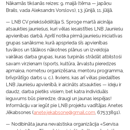
Nākamās tikšanās reizes: 9. maijā (tēma — japāņu
Brails, vada Aleksandrs Vorslovs), 13. jūnijā, 11. jūlijā.
— LNB CV priekšsēdētāja S. Sproģe martā aicināja
atsaukties jauniešus, kuri vēlas iesaistīties LNB Jauniešu
apvienības darbā. Aprīlī notika pirmā jauniešu iniciatīvas
grupas sanāksme, kurā apsprieda šīs apvienības
tuvākos un tālākos nākotnes plānus un izveidoja
vairākas darba grupas, kuras turpinās strādāt atbilstoši
savam virzienam (sports, kultūra, ārvalstu pieredzes
apmaiņa, nometņu organizēšana, mentoru programma,
brīvprātīgo darbs u. c.). Ikviens, kas arī vēlas piedalīties
LNB Jauniešu apvienībā, ir aicināts atsaukties — ideju ir
daudz, darba pietiks visiem, bet katra individuāls
ieguvums būs pieredze, draugi un jaunas iespējas!
Informāciju var iegūt pie LNB projektu vadītājas Anetes
Jēkabsones (
anete.jekabsone@gmail.com
, 67533891).
— Nodibināta jauna nevalstiska organizācija «Servisa