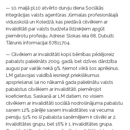
— 10. maijā pl.10 atvērto durvju diena Sociālās
integrācijas valsts aģentūras Jūrmalas profesionālajā
vidusskolā un Koledžā, kas piedāvā cilvēkiem ar
invaliditāti par valsts budžeta līdzekļiem apgūt
piemērotu profesiju. Adrese: Slokas iela 68, Dubulti.
Tālrunis informacijai 67811704.
— Cilvēkiem ar invaliditāti kopš bērnības pēdējoreiz
pabalsts palielināts 2009. gadā, bet dzīves dārdzība
augusi par vairāk nekā 9%. Ņemot vērā šos aprēķinus,
LM gatavojas valdībā iesniegt priekšlikumus
apspriešanai, lai no nākamā gada palielinātu valsts
pabalstus cilvēkiem ar invaliditāti, piemērojot
koeficientus. Saskaņā ar LM datiem, no visiem
cilvēkiem ar invaliditāti sociālā nodrošinājuma pabalstu
saņem 12%, pārējie saņem invaliditātes vai vecuma
pensiju. 51% no šī pabalsta saņēmējiem ir cilvēki ar 2.
invaliditātes grupu, bet 16% ir 1. invaliditātes grupa.