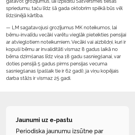
gatavot grozījumus, lai izpildītu Satversmes tiesas
spriedumu, taču līdz šā gada oktobrim spēkā būs vēl
līdzšinējā kārtība.
— LM sagatavojusi grozījumus MK noteikumos, lai
bērnu-invalīdu vecāki varētu vieglāk pieteikties pensijai
ar atvieglotiem noteikumiem. Vecāki vai aizbildņi, kuri ir
kopuši bērnu ar invaliditāti vismaz 8 gadus laikā no
bērna dzimšanas līdz viņa 18 gadu sasniegšanai, var
doties pensijā 5 gadus pirms pensijas vecuma
sasniegšanas (pašlaik tie ir 62 gadi), ja viņu kopējais
darba stāžs ir vismaz 25 gadi.
Jaunumi uz e-pastu
Periodiska jaunumu izsūtne par