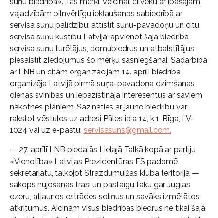
suņu biedrība». Tās mērķi: veicināt cilvēku ar īpašajām
vajadzībām pilnvērtīgu iekļaušanos sabiedrībā ar
servisa suņu palīdzību; attīstīt suņu-pavadoņu un citu
servisa suņu kustību Latvijā; apvienot šajā biedrībā
servisa suņu turētājus, domubiedrus un atbalstītājus;
piesaistīt ziedojumus šo mērķu sasniegšanai. Sadarbībā
ar LNB un citām organizācijām 14. aprīlī biedrība
organizēja Latvijā pirmā suņa-pavadoņa dzimšanas
dienas svinības un iepazīstināja interesentus ar saviem
nākotnes plāniem. Sazināties ar jauno biedrību var,
rakstot vēstules uz adresi Pāles iela 14, k.1, Rīga, LV-
1024 vai uz e-pastu:
servisasuns@gmail.com
.
— 27. aprīlī LNB piedalās Lielajā Talkā kopā ar partiju
«Vienotība» Latvijas Prezidentūras ES padomē
sekretariātu, talkojot Strazdumuižas kluba teritorijā —
sakops nūjošanas trasi un pastaigu taku gar Juglas
ezeru, atjaunos estrādes soliņus un savāks izmētātos
atkritumus. Aicinām visus biedrības biedrus ne tikai šajā