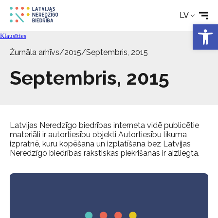
Aktualitātes
LV
Open 
Klausīties
Pakalpojumi
Žurnāla arhīvs
/
2015
/
Septembris, 2015
Septembris, 2015
Par biedrību
Kontakti
Latvijas Neredzīgo biedrības interneta vidē publicētie
materiāli ir autortiesību objekti Autortiesību likuma
izpratnē, kuru kopēšana un izplatīšana bez Latvijas
Neredzīgo biedrības rakstiskas piekrišanas ir aizliegta.