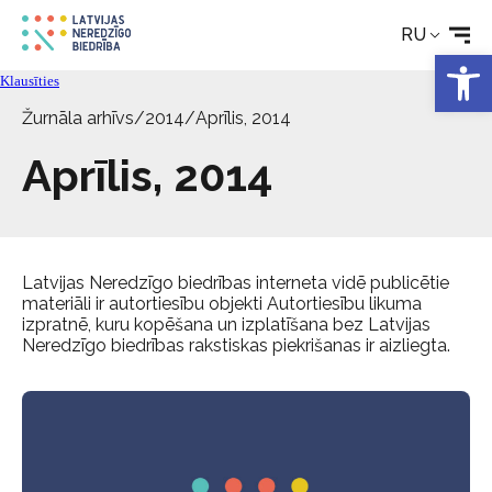
Новости
RU
Откры
Klausīties
Услуги
Žurnāla arhīvs
/
2014
/
Aprīlis, 2014
Aprīlis, 2014
Об Обществе
Свяжитесь с
Latvijas Neredzīgo biedrības interneta vidē publicētie
materiāli ir autortiesību objekti Autortiesību likuma
izpratnē, kuru kopēšana un izplatīšana bez Latvijas
Neredzīgo biedrības rakstiskas piekrišanas ir aizliegta.