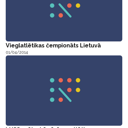
Vieglatlētikas čempionāts Lietuvā
01/04/2014