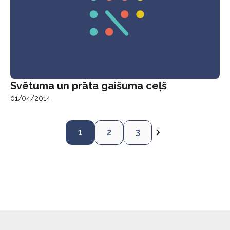
Svētuma un prāta gaišuma ceļš
01/04/2014
1
2
3