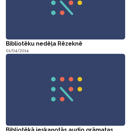
Bibliotēku nedēļa Rēzeknē
01/04/2014
Bibliotēkā ieskaņotās audio grāmatas