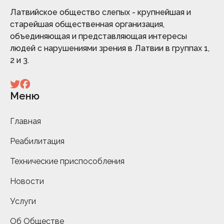
Латвийское общество слепых - крупнейшая и
старейшая общественная организация,
объединяющая и представляющая интересы
людей с нарушениями зрения в Латвии в группах 1,
2 и 3.
Меню
Главная
Реабилитация
Технические приспособления
Новости
Услуги
Об Обществе