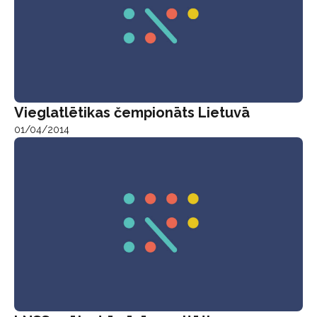
Vieglatlētikas čempionāts Lietuvā
01/04/2014