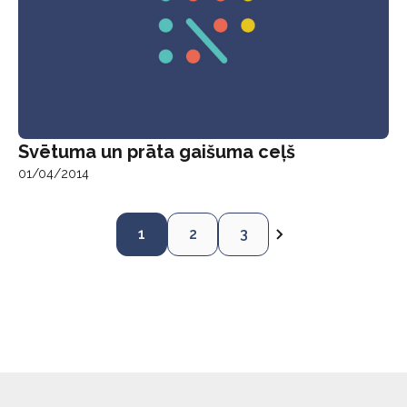
Svētuma un prāta gaišuma ceļš
01/04/2014
1
2
3