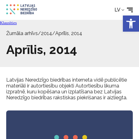
Aktualitātes
LV
Open 
Klausīties
Pakalpojumi
Žurnāla arhīvs
/
2014
/
Aprīlis, 2014
Aprīlis, 2014
Par biedrību
Kontakti
Latvijas Neredzīgo biedrības interneta vidē publicētie
materiāli ir autortiesību objekti Autortiesību likuma
izpratnē, kuru kopēšana un izplatīšana bez Latvijas
Neredzīgo biedrības rakstiskas piekrišanas ir aizliegta.