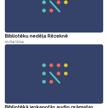
Bibliotēku nedēļa Rēzeknē
01/04/2014
Bibliotēkā ieskaņotās audio grāmatas