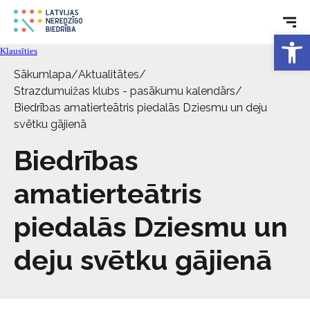
Rehabilitācija
Open 
Tehniskie palīglīdzekļi
Klausīties
Sākumlapa
/
Aktualitātes
/
Strazdumuižas klubs - pasākumu kalendārs
/
Aktualitātes
Biedrības amatierteātris piedalās Dziesmu un deju
svētku gājienā
Pakalpojumi
Biedrības
Par biedrību
amatierteātris
piedalās Dziesmu un
Kontakti
deju svētku gājienā