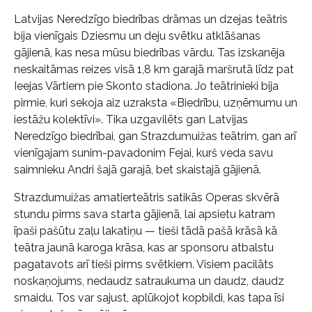
Latvijas Neredzīgo biedrības drāmas un dzejas teātris
bija vienīgais Dziesmu un deju svētku atklāšanas
gājienā, kas nesa mūsu biedrības vārdu. Tas izskanēja
neskaitāmas reizes visā 1,8 km garajā maršrutā līdz pat
Ieejas Vārtiem pie Skonto stadiona. Jo teātrinieki bija
pirmie, kuri sekoja aiz uzraksta «Biedrību, uzņēmumu un
iestāžu kolektīvi». Tika uzgavilēts gan Latvijas
Neredzīgo biedrībai, gan Strazdumuižas teātrim, gan arī
vienīgajam sunim-pavadonim Fejai, kurš veda savu
saimnieku Andri šajā garajā, bet skaistajā gājienā.
Strazdumuižas amatierteātris satikās Operas skvērā
stundu pirms sava starta gājienā, lai apsietu katram
īpaši pašūtu zaļu lakatiņu — tieši tādā pašā krāsā kā
teātra jaunā karoga krāsa, kas ar sponsoru atbalstu
pagatavots arī tieši pirms svētkiem. Visiem pacilāts
noskaņojums, nedaudz satraukuma un daudz, daudz
smaidu. Tos var sajust, aplūkojot kopbildi, kas tapa īsi