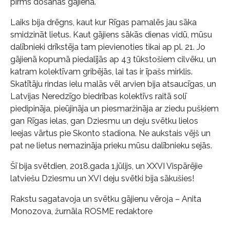
pirms došanās gājienā.
Laiks bija drēgns, kaut kur Rīgas pamalēs jau sāka
smidzināt lietus. Kaut gājiens sākās dienas vidū, mūsu
dalībnieki drīkstēja tam pievienoties tikai ap pl. 21. Jo
gājienā kopumā piedalījās ap 43 tūkstošiem cilvēku, un
katram kolektīvam gribējās, lai tas ir īpašs mirklis.
Skatītāju rindas ielu malās vēl arvien bija atsaucīgas, un
Latvijas Neredzīgo biedrības kolektīvs raitā solī
piedipināja, pieūjināja un piesmaržināja ar ziedu pušķiem
gan Rīgas ielas, gan Dziesmu un deju svētku lielos
Ieejas vārtus pie Skonto stadiona. Ne aukstais vējš un
pat ne lietus nemazināja prieku mūsu dalībnieku sejās.
Šī bija svētdien, 2018.gada 1.jūlijs, un XXVI Vispārējie
latviešu Dziesmu un XVI deju svētki bija sākušies!
Rakstu sagatavoja un svētku gājienu vēroja – Anita
Monozova, žurnāla ROSME redaktore