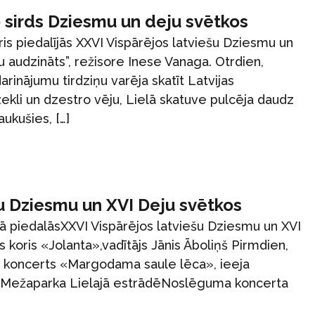
 sirds Dziesmu un deju svētkos
is piedalījās XXVI Vispārējos latviešu Dziesmu un
 audzināts”, režisore Inese Vanaga. Otrdien,
arinājumu tirdziņu varēja skatīt Latvijas
kli un dzestro vēju, Lielā skatuve pulcēja daudz
ukušies, […]
šu Dziesmu un XVI Deju svētkos
dā piedalāsXXVI Vispārējos latviešu Dziesmu un XVI
s koris «Jolanta»,vadītājs Jānis Āboliņš Pirmdien,
koru koncerts «Margodama saule lēca», ieeja
0:00 Mežaparka Lielajā estrādēNoslēguma koncerta