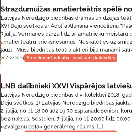
Strazdumuižas amatierteātris spēlē no
Latvijas Neredzīgo biedrības drāmas un dzejas teātr
XVI Deju svētkos ar Ādolfa Alunāna viencēlienu “Pašu
3.jūlijā, Vērmanes dārzā līdz ar amatnieku meistaru d
amatierteātru priekšnesumus. Neskatoties uz smidze
ļaužu. Mūsu biedrības teātra aktieri bija manāmi satra
20/12/2024
Strazdumuižas klubs - pasākumu kalendārs
LNB dalībnieki XXVI Vispārējos latvie
Latvijas Neredzīgo biedrības divi kolektīvi 2018. ga
Deju svētkos. 1) Latvijas Neredzīgo biedrības jauktai
2. jūlijā, no pl. 18:00 līdz 19:30 EsplanādēSenioru 
bezmaksas. Sestdien, 7. jūlijā, no pl. 20:00 līdz 0
«Zvaigžņu ceļā» ģenerālmēģinājums. […]