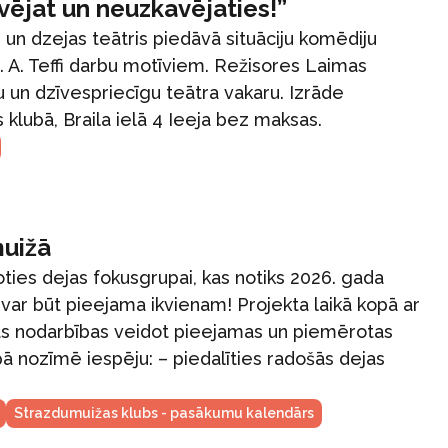
vējat un neuzkavējaties!”
un dzejas teātris piedāvā situāciju komēdiju
. A. Teffi darbu motīviem. Režisores Laimas
 un dzīvespriecīgu teātra vakaru. Izrāde
 klubā, Braila ielā 4 Ieeja bez maksas.
muižā
ties dejas fokusgrupai, kas notiks 2026. gada
 var būt pieejama ikvienam! Projekta laikā kopā ar
jas nodarbības veidot pieejamas un piemērotas
ā nozīmē iespēju: – piedalīties radošās dejas
Strazdumuižas klubs - pasākumu kalendārs