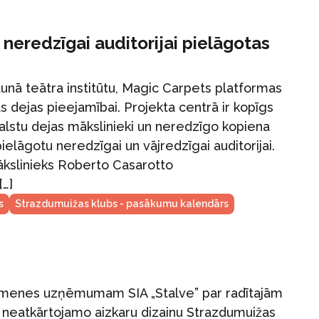
neredzīgai auditorijai pielāgotas
aunā teātra institūtu, Magic Carpets platformas
as dejas pieejamībai. Projekta centrā ir kopīgs
valstu dejas mākslinieki un neredzīgo kopiena
ielāgotu neredzīgai un vājredzīgai auditorijai.
mākslinieks Roberto Casarotto
[…]
s
Strazdumuižas klubs - pasākumu kalendārs
 ģimenes uzņēmumam SIA „Stalve” par radītajām
 neatkārtojamo aizkaru dizainu Strazdumuižas