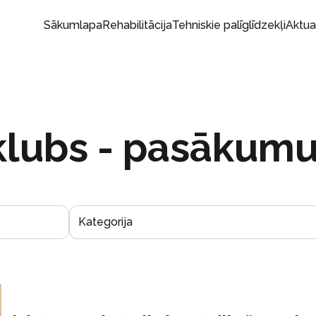
Sākumlapa
Rehabilitācija
Tehniskie palīglīdzekļi
Aktua
klubs - pasākumu