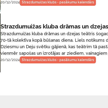
20/12/2024
Strazdumuižas klubs - pasākumu kalendārs
Strazdumuižas kluba drāmas un dzejas
Strazdumuižas kluba drāmas un dzejas teātris šogad
70-tā kolektīva kopā būšanas diena. Liels notikums d
Dziesmu un Deju svētku gājienā, kas teātrim tā pastā
vienmēr sapošas un izrotājas ar ziediem, vainagiem 
20/12/2024
Strazdumuižas klubs - pasākumu kalendārs