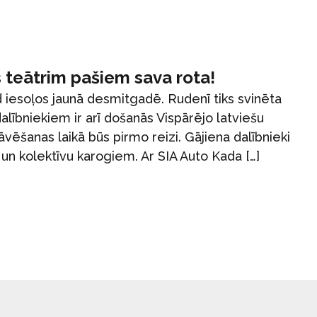
 teātrim pašiem sava rota!
 iesoļos jaunā desmitgadē. Rudenī tiks svinēta
alībniekiem ir arī došanās Vispārējo latviešu
vēšanas laikā būs pirmo reizi. Gājiena dalībnieki
un kolektīvu karogiem. Ar SIA Auto Kada […]