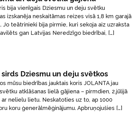
is bija vienīgais Dziesmu un deju svētku
as izskanēja neskaitāmas reizes visā 1,8 km garajā
Jo teātrinieki bija pirmie, kuri sekoja aiz uzraksta
vilēts gan Latvijas Neredzīgo biedrībai, […]
 sirds Dziesmu un deju svētkos
os mūsu biedrības jauktais koris JOLANTA jau
vētku atklāšanas lielā gājiena – pirmdien, 2.jūlijā
 ar nelielu lietu. Neskatoties uz to, ap 1000
ioru koru ģenerālmēģinājumu. Apbruņojušies […]