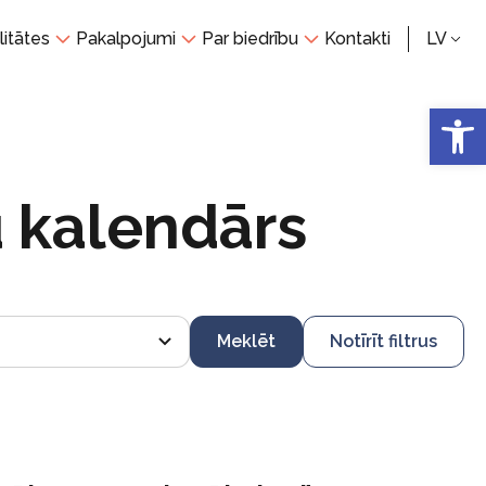
litātes
Pakalpojumi
Par biedrību
Kontakti
LV
Open 
 kalendārs
Meklēt
Notīrīt filtrus