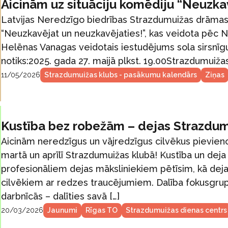
Aicinām uz situāciju komēdiju “Neuzka
Latvijas Neredzīgo biedrības Strazdumuižas drāmas 
“Neuzkavējat un neuzkavējaties!”, kas veidota pēc N
Helēnas Vanagas veidotais iestudējums sola sirsnīgu
notiks:2025. gada 27. maijā plkst. 19.00Strazdumuižas
11/05/2026
Strazdumuižas klubs - pasākumu kalendārs
Ziņas
Kustība bez robežām – dejas Strazdu
Aicinām neredzīgus un vājredzīgus cilvēkus pievieno
martā un aprīlī Strazdumuižas klubā! Kustība un deja
profesionāliem dejas māksliniekiem pētīsim, kā de
cilvēkiem ar redzes traucējumiem. Dalība fokusgrup
darbnīcās – dalīties savā […]
20/03/2026
Jaunumi
Rīgas TO
Strazdumuižas dienas centrs