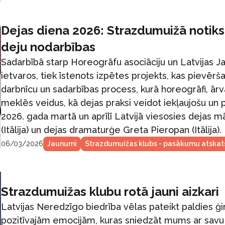
Dejas diena 2026: Strazdumuižā notiks 
deju nodarbības
Sadarbībā starp Horeogrāfu asociāciju un Latvijas J
ietvaros, tiek īstenots izpētes projekts, kas pievērš
darbnīcu un sadarbības process, kurā horeogrāfi, ār
meklēs veidus, kā dejas praksi veidot iekļaujošu un p
2026. gada martā un aprīlī Latvijā viesosies dejas 
(Itālija) un dejas dramaturģe Greta Pieropan (Itālija). 
06/03/2026
Jaunumi
Strazdumuižas klubs - pasākumu atskat
Strazdumuižas klubu rotā jauni aizkari
Latvijas Neredzīgo biedrība vēlas pateikt paldies
pozitīvajām emocijām, kuras sniedzāt mums ar savu