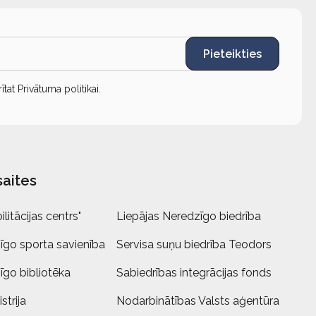
Pieteikties
rītat
Privātuma politikai
.
saites
litācijas centrs"
Liepājas Neredzīgo biedrība
īgo sporta savienība
Servisa suņu biedrība Teodors
īgo bibliotēka
Sabiedrības integrācijas fonds
strija
Nodarbinātības Valsts aģentūra