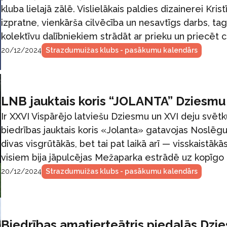
kluba lielajā zālē. Vislielākais paldies dizainerei Krist
izpratne, vienkārša cilvēcība un nesavtīgs darbs, t
kolektīvu dalībniekiem strādāt ar prieku un priecēt ci
20/12/2024
Strazdumuižas klubs - pasākumu kalendārs
LNB jauktais koris “JOLANTA” Dziesmu
Ir XXVI Vispārējo latviešu Dziesmu un XVI deju svēt
biedrības jauktais koris «Jolanta» gatavojas Noslēg
divas visgrūtākās, bet tai pat laikā arī — visskaistākās
visiem bija jāpulcējas Mežaparka estrādē uz kopīgo 
20/12/2024
Strazdumuižas klubs - pasākumu kalendārs
Biedrības amatierteātris piedalās Dzi