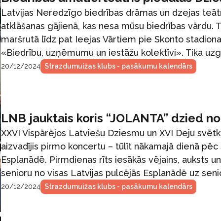
Latvijas Neredzīgo biedrības drāmas un dzejas teātr
atklāšanas gājienā, kas nesa mūsu biedrības vārdu. T
maršrutā līdz pat Ieejas Vārtiem pie Skonto stadiona. 
«Biedrību, uzņēmumu un iestāžu kolektīvi». Tika uzga
20/12/2024
Strazdumuižas klubs - pasākumu kalendārs
LNB jauktais koris “JOLANTA” dzied no
XXVI Vispārējos Latviešu Dziesmu un XVI Deju svētk
aizvadījis pirmo koncertu – tūlīt nākamajā dienā pēc s
Esplanādē. Pirmdienas rīts iesākās vējains, auksts un
senioru no visas Latvijas pulcējās Esplanādē uz sen
20/12/2024
Strazdumuižas klubs - pasākumu kalendārs