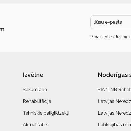
ām
Pierakstoties Jūs piek
Izvēlne
Noderīgas 
Sākumlapa
SIA "LNB Rehabi
Rehabilitācija
Latvijas Neredz
Tehniskie palīglīdzekļi
Latvijas Neredz
Aktualitātes
Labklājības mini