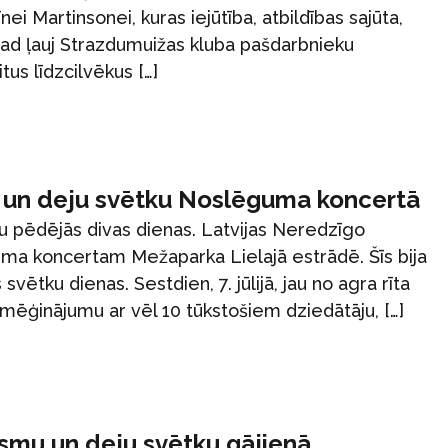
īnei Martinsonei, kuras iejūtība, atbildības sajūta,
agad ļauj Strazdumuižas kluba pašdarbnieku
tus līdzcilvēkus […]
 un deju svētku Noslēguma koncertā
ku pēdējās divas dienas. Latvijas Neredzīgo
uma koncertam Mežaparka Lielajā estrādē. Šīs bija
 svētku dienas. Sestdien, 7. jūlijā, jau no agra rīta
mēģinājumu ar vēl 10 tūkstošiem dziedātāju, […]
esmu un deju svētku gājienā