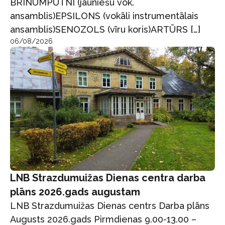
BRĪNUMPUTNI (jauniešu vok.
ansamblis)EPSILONS (vokāli instrumentālais
ansamblis)SENOZOLS (vīru koris)ARTŪRS […]
06/08/2026
LNB Strazdumuižas Dienas centra darba
plāns 2026.gads augustam
LNB Strazdumuižas Dienas centrs Darba plāns
Augusts 2026.gads Pirmdienas 9.00-13.00 –