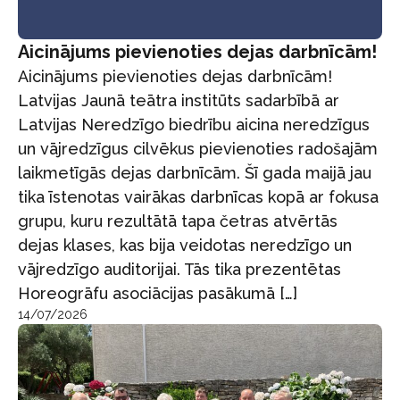
Aicinājums pievienoties dejas darbnīcām!
Aicinājums pievienoties dejas darbnīcām!
Latvijas Jaunā teātra institūts sadarbībā ar
Latvijas Neredzīgo biedrību aicina neredzīgus
un vājredzīgus cilvēkus pievienoties radošajām
laikmetīgās dejas darbnīcām. Šī gada maijā jau
tika īstenotas vairākas darbnīcas kopā ar fokusa
grupu, kuru rezultātā tapa četras atvērtās
dejas klases, kas bija veidotas neredzīgo un
vājredzīgo auditorijai. Tās tika prezentētas
Horeogrāfu asociācijas pasākumā […]
14/07/2026