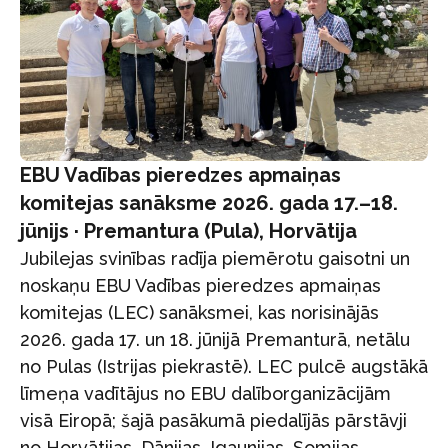
EBU Vadības pieredzes apmaiņas
komitejas sanāksme 2026. gada 17.–18.
jūnijs · Premantura (Pula), Horvātija
Jubilejas svinības radīja piemērotu gaisotni un
noskaņu EBU Vadības pieredzes apmaiņas
komitejas (LEC) sanāksmei, kas norisinājās
2026. gada 17. un 18. jūnijā Premanturā, netālu
no Pulas (Istrijas piekrastē). LEC pulcē augstākā
līmeņa vadītājus no EBU dalīborganizācijām
visā Eiropā; šajā pasākumā piedalījās pārstāvji
no Horvātijas, Dānijas, Igaunijas, Somijas,