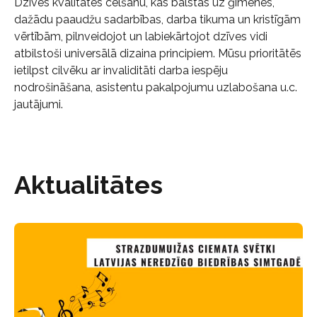
Dzīves kvalitātes celšanu, kas balstās uz ģimenes,
dažādu paaudžu sadarbības, darba tikuma un kristīgām
vērtībām, pilnveidojot un labiekārtojot dzīves vidi
atbilstoši universālā dizaina principiem. Mūsu prioritātēs
ietilpst cilvēku ar invaliditāti darba iespēju
nodrošināšana, asistentu pakalpojumu uzlabošana u.c.
jautājumi.
Aktualitātes