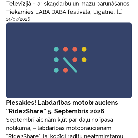
Televīzijā – ar skaņdarbu un mazu parunāšanos.
Tiekamies LABA DABA festivālā, Līgatnē, […]
14/07/2026
Piesakies! Labdarības motobrauciens
“Ride2Share” 5. Septembris 2026
Septembrī aicinām kļūt par daļu no īpaša
notikuma, – labdarības motobraucienam
“Ride2Share”, lai kopīgi radītu neaizmirstamu