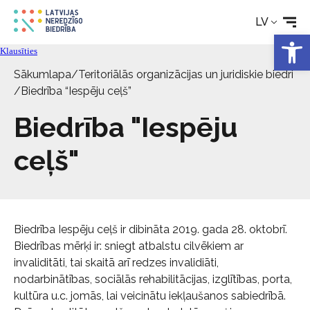
LV
Kontakti
Open 
Klausīties
Sākumlapa
/
Teritoriālās organizācijas un juridiskie biedri
/
Biedrība “Iespēju ceļš”
Biedrība "Iespēju
ceļš"
Biedrība Iespēju ceļš ir dibināta 2019. gada 28. oktobrī.
Biedrības mērķi ir: sniegt atbalstu cilvēkiem ar
invaliditāti, tai skaitā arī redzes invalidiāti,
nodarbinātības, sociālās rehabilitācijas, izglītības, porta,
kultūra u.c. jomās, lai veicinātu iekļaušanos sabiedrībā.