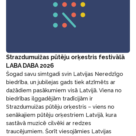
Strazdumuižas pūtēju orķestris festivālā
LABA DABA 2026
Šogad savu simtgadi svin Latvijas Neredzīgo
biedrība, un jubilejas gads tiek atzīmēts ar
dažādiem pasākumiem visā Latvijā. Viena no
biedrības ilggadējām tradīcijām ir
Strazdumuižas pūtēju orķestris – viens no
senākajiem pūtēju orķestriem Latvijā, kura
sastāvā muzicē cilvēki ar redzes
traucējumiem. Šorīt viesojāmies Latvijas