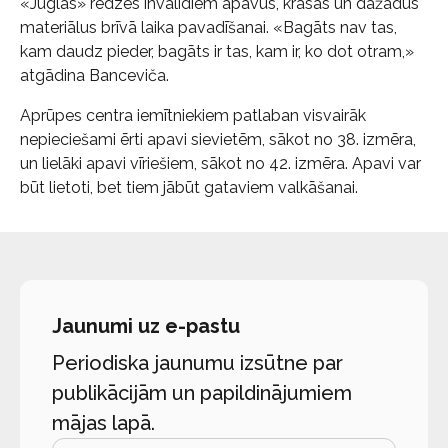
«Juglas» redzes invalīdiem apavus, krāsas un dažādus
materiālus brīvā laika pavadīšanai. «Bagāts nav tas,
kam daudz pieder, bagāts ir tas, kam ir, ko dot otram,»
atgādina Banceviča.
Aprūpes centra iemītniekiem patlaban visvairāk
nepieciešami ērti apavi sievietēm, sākot no 38. izmēra,
un lielāki apavi vīriešiem, sākot no 42. izmēra. Apavi var
būt lietoti, bet tiem jābūt gataviem valkāšanai.
Jaunumi uz e-pastu
Periodiska jaunumu izsūtne par
publikācijām un papildinājumiem
mājas lapā.