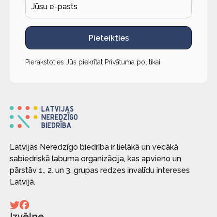
Pieteikties
Pierakstoties Jūs piekrītat
Privātuma politikai
.
Latvijas Neredzīgo biedrība ir lielākā un vecākā
sabiedriskā labuma organizācija, kas apvieno un
pārstāv 1., 2. un 3. grupas redzes invalīdu intereses
Latvijā.
Izvēlne