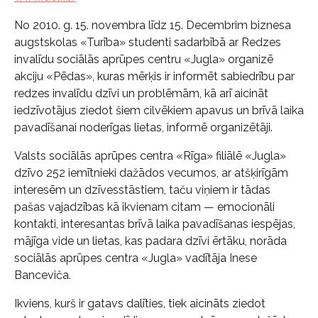
No 2010. g. 15. novembra līdz 15. Decembrim biznesa
augstskolas «Turība» studenti sadarbībā ar Redzes
invalīdu sociālās aprūpes centru «Jugla» organizē
akciju «Pēdas», kuras mērķis ir informēt sabiedrību par
redzes invalīdu dzīvi un problēmām, kā arī aicināt
iedzīvotājus ziedot šiem cilvēkiem apavus un brīvā laika
pavadīšanai noderīgas lietas, informē organizētāji.
Valsts sociālās aprūpes centra «Rīga» filiālē «Jugla»
dzīvo 252 iemītnieki dažādos vecumos, ar atšķirīgām
interesēm un dzīvesstāstiem, taču viņiem ir tādas
pašas vajadzības kā ikvienam citam — emocionāli
kontakti, interesantas brīvā laika pavadīšanas iespējas,
mājīga vide un lietas, kas padara dzīvi ērtāku, norāda
sociālās aprūpes centra «Jugla» vadītāja Inese
Banceviča.
Ikviens, kurš ir gatavs dalīties, tiek aicināts ziedot