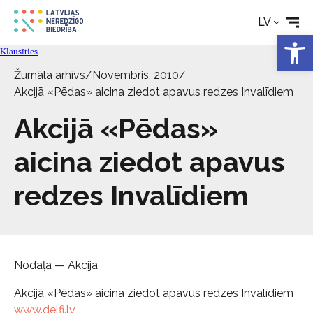
Rehabilitācija
LV
Open 
Klausīties
Tehniskie palīglīdzekļi
Žurnāla arhīvs
/
Novembris, 2010
/
Akcijā «Pēdas» aicina ziedot apavus redzes Invalīdiem
Aktualitātes
Akcijā «Pēdas»
Pakalpojumi
aicina ziedot apavus
redzes Invalīdiem
Par biedrību
Kontakti
Nodaļa — Akcija
Akcijā «Pēdas» aicina ziedot apavus redzes Invalīdiem
www.delfi.lv