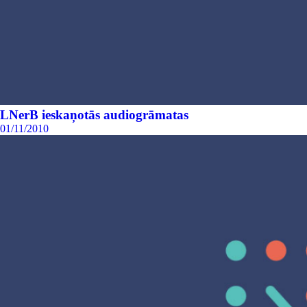
LNerB ieskaņotās audiogrāmatas
01/11/2010