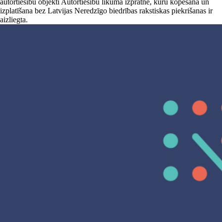
autortiesību objekti Autortiesību likuma izpratnē, kuru kopēšana un
izplatīšana bez Latvijas Neredzīgo biedrības rakstiskas piekrišanas ir
aizliegta.