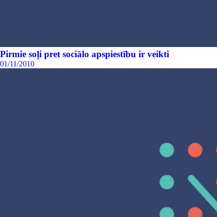
Pirmie soļi pret sociālo apspiestību ir veikti
01/11/2010