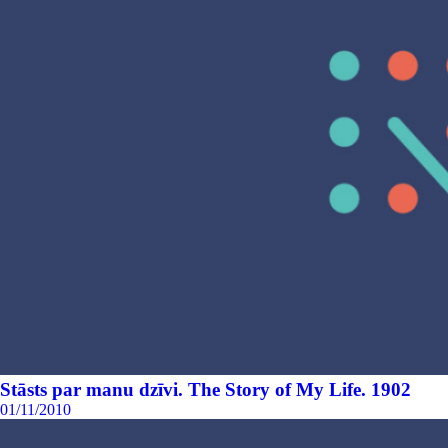
Stāsts par manu dzīvi. The Story of My Life. 1902
01/11/2010