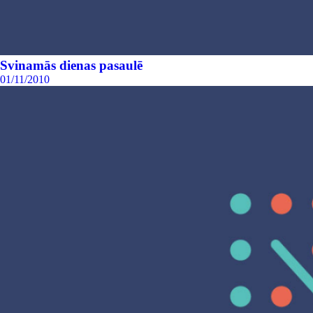
Svinamās dienas pasaulē
01/11/2010