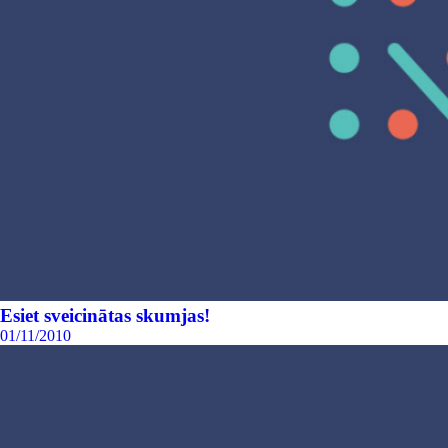
Esiet sveicinātas skumjas!
01/11/2010