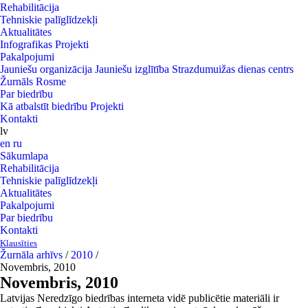
Rehabilitācija
Tehniskie palīglīdzekļi
Aktualitātes
Infografikas
Projekti
Pakalpojumi
Jauniešu organizācija
Jauniešu izglītība
Strazdumuižas dienas centrs
Žurnāls Rosme
Par biedrību
Kā atbalstīt biedrību
Projekti
Kontakti
lv
en
ru
Sākumlapa
Rehabilitācija
Tehniskie palīglīdzekļi
Aktualitātes
Pakalpojumi
Par biedrību
Kontakti
Klausīties
Žurnāla arhīvs
/
2010
/
Novembris, 2010
Novembris, 2010
Latvijas Neredzīgo biedrības interneta vidē publicētie materiāli ir