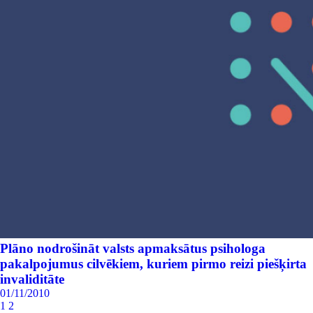
Plāno nodrošināt valsts apmaksātus psihologa
pakalpojumus cilvēkiem, kuriem pirmo reizi piešķirta
invaliditāte
01/11/2010
1
2