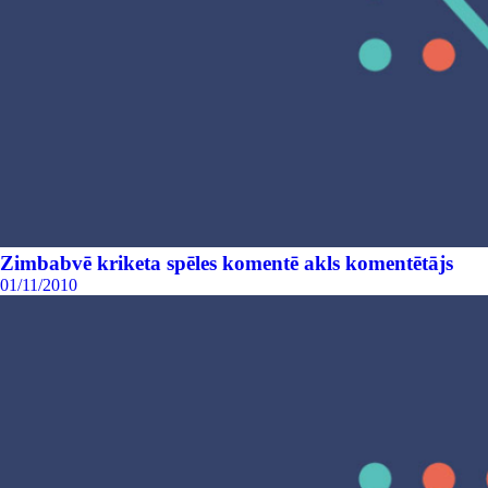
Zimbabvē kriketa spēles komentē akls komentētājs
01/11/2010