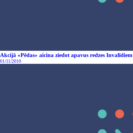
Akcijā «Pēdas» aicina ziedot apavus redzes Invalīdiem
01/11/2010