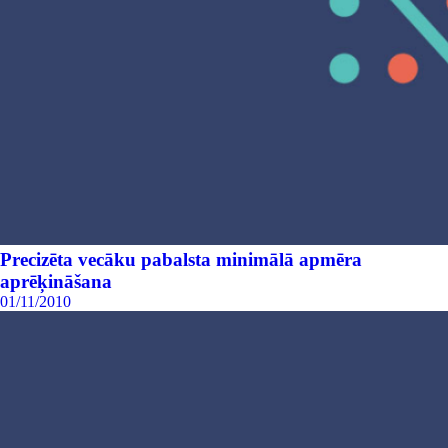
Precizēta vecāku pabalsta minimālā apmēra
aprēķināšana
01/11/2010