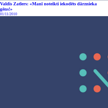
Valdis Zatlers: «Manī noteikti iekodēts dārznieka
gēns!»
01/11/2010