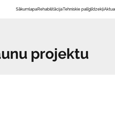
Sākumlapa
Rehabilitācija
Tehniskie palīglīdzekļi
Aktua
aunu projektu