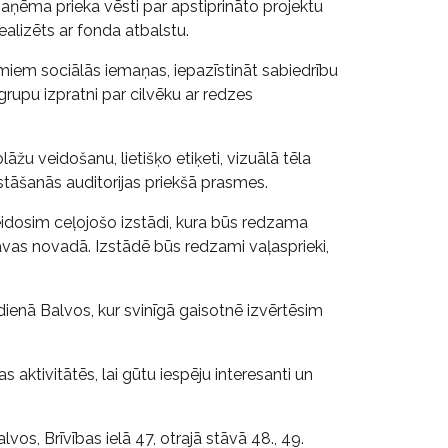
aņēma prieka vēsti par apstiprināto projektu
 realizēts ar fonda atbalstu.
jumiem sociālās iemaņas, iepazīstināt sabiedrību
grupu izpratni par cilvēku ar redzes
žu veidošanu, lietišķo etiķeti, vizuālā tēla
tāšanās auditorijas priekšā prasmes.
veidosim ceļojošo izstādi, kura būs redzama
avas novadā. Izstādē būs redzami vaļasprieki,
dienā Balvos, kur svinīgā gaisotnē izvērtēsim
s aktivitātēs, lai gūtu iespēju interesanti un
os, Brīvības ielā 47, otrajā stāvā 48., 49.