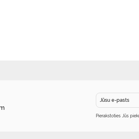
ām
Pierakstoties Jūs piek