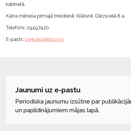
kabinetā.
Katra mēneša pirmajā trešdienā: Alūksnē, Dārza ielā 8 a.
Telefons: 29497420.
E-pasts:
berkule2@inbox.lv
.
Jaunumi uz e-pastu
Periodiska jaunumu izsūtne par publikācij
un papildinājumiem mājas lapā.