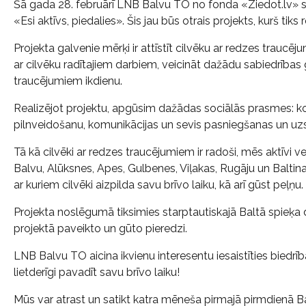
Šā gada 28. februārī LNB Balvu TO no fonda «Ziedot.lv» s
«Esi aktīvs, piedalies». Šis jau būs otrais projekts, kurš tiks
Projekta galvenie mērķi ir attīstīt cilvēku ar redzes traucē
ar cilvēku radītajiem darbiem, veicināt dažādu sabiedrības 
traucējumiem ikdienu.
Realizējot projektu, apgūsim dažādas sociālās prasmes: kolā
pilnveidošanu, komunikācijas un sevis pasniegšanas un uzs
Tā kā cilvēki ar redzes traucējumiem ir radoši, mēs aktīvi 
Balvu, Alūksnes, Apes, Gulbenes, Viļakas, Rugāju un Baltin
ar kuriem cilvēki aizpilda savu brīvo laiku, kā arī gūst peļņu.
Projekta noslēgumā tiksimies starptautiskajā Baltā spieķa 
projektā paveikto un gūto pieredzi.
LNB Balvu TO aicina ikvienu interesentu iesaistīties biedrība
lietderīgi pavadīt savu brīvo laiku!
Mūs var atrast un satikt katra mēneša pirmajā pirmdienā Balv