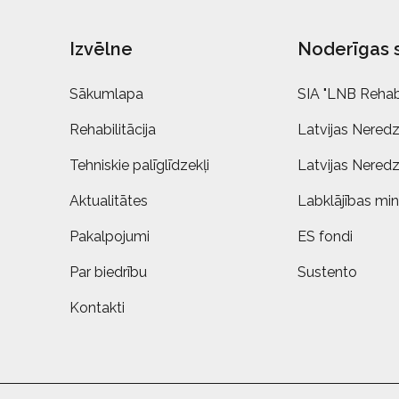
Izvēlne
Noderīgas 
Sākumlapa
SIA "LNB Rehabi
Rehabilitācija
Latvijas Neredz
Tehniskie palīglīdzekļi
Latvijas Neredz
Aktualitātes
Labklājības mini
Pakalpojumi
ES fondi
Par biedrību
Sustento
Kontakti