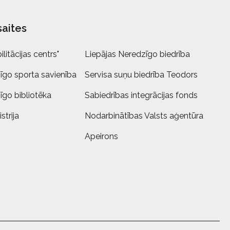
saites
litācijas centrs"
Liepājas Neredzīgo biedrība
īgo sporta savienība
Servisa suņu biedrība Teodors
īgo bibliotēka
Sabiedrības integrācijas fonds
strija
Nodarbinātības Valsts aģentūra
Apeirons