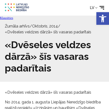
Rehabilitācija
LV
Open 
Tehniskie palīglīdzekļi
Klausīties
Žurnāla arhīvs
/
Oktobris, 2014
/
«Dvēseles veldzes dārzā» šīs vasaras padarītais
Aktualitātes
«Dvēseles veldzes
Pakalpojumi
dārzā» šīs vasaras
Par biedrību
padarītais
Kontakti
«Dvēseles veldzes dārzā» šīs vasaras padarītais
No 2014. gada 1. augusta Liepājas Neredzīgo biedrība
realizē projektu «Izzināsim un baudīsim «Dvēseles