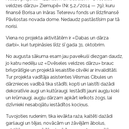
veldzes dārzu» Ziemupē» (Nr. 5.2./2014 — 79), kuru
finansē Borisa un Ināras Teterevu fonds un līdzfinansē
Pāvilostas novada dome. Nedaudz pastāstīsim par tā
norisi.
Viena no projekta aktivitātēm ir «Dabas un dārza
darbi», kuri turpināsies līdz šī gada 31. oktobrim.
No augusta sākuma esam jau paveikuši diezgan daudz,
jo katru nedēļu uz «Dvēseles veldzes dārzu» brauc
brīvprātīgie un projektā iesaistītie cilvēki ar invaliditāti.
Tur projekta vadītāja asistentes Vēsmas Cibules un
dārznieces vadībā tika stādīti, kopti un laistīti dažādi
dekoratīvie augi un kultūraugi. Iestādīti jauni augļu koki
un krūmaugi, augļu dārzam apkārt ierīkots žogs, lai
dzīvnieki nesabojātu iestādītos kociņus.
Tuvojoties rudenim, tika ievākta raža, kaltēti dažādi
garšaugi un tējas, novācām un žāvējām ābolus,