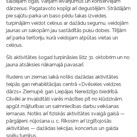
saldējām ogas, vārījām ievārījumus un konservējām
dārzeņus. Pagatavoto kopīgi arī degustējām. Strādājām
pie sajūtu parka un baso pēdu takas izveides,
turpinājām veidot celiņus ar dažādu segumu, veidojām
jaunas un sakopām jau sastādītās puķu dobes. Tīrījām
arī parka teritoriju, kurā veidojam atpūtas vietas un
celiņus.
Šīs aktivitātes šogad turpināsies līdz 31. oktobrim un no
jauna atsāksies nākamajā pavasarī.
Rudens un ziemas laikā notiks dažādas aktivitātes
telpās gan rehabilitācijas centrā «Dvēseles veldzes
dārzs» Ziemupē, gan Liepājas Neredzīgo biedrībā.
Cilvēki ar invaliditāti varēs mācīties pīt no klūdziņām,
apgūt mājturības un saimniecības darbu veikšanas
iemaņas. Notiks arī fiziskās aktivitātes svaigā gaisā —
pārgājieni, nūjošana u. c. Rīkosim arī izglītojošās
aktivitātes — dažādas lekcijas, koncertus un galda
spēļu turnīrus.