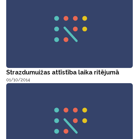
Strazdumuižas attīstība laika ritējumā
01/10/2014