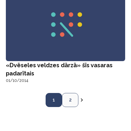
«Dvēseles veldzes dārzā» šīs vasaras
padarītais
01/10/2014
1
2