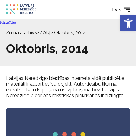
Aktualitātes
LV
Open 
Klausīties
Pakalpojumi
Žurnāla arhīvs
/
2014
/
Oktobris, 2014
Oktobris, 2014
Par biedrību
Kontakti
Latvijas Neredzīgo biedrības interneta vidē publicētie
materiāli ir autortiesību objekti Autortiesību likuma
izpratnē, kuru kopēšana un izplatīšana bez Latvijas
Neredzīgo biedrības rakstiskas piekrišanas ir aizliegta.